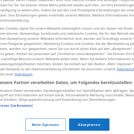
evant für Sie. Sie können dieses Menü jederzeit wieder aufrufen, um Ihre Einstellung
inwilligung zu widerrufen, indem Sie auf den Link Privatsphäre-Einstellungen am unt
cken. Ihre Einstellungen gelten innerhalb unseres Website. Weitere Informationen fin
enschutzerklärung.
tippen)
en Cookies, damit Sie unsere Webseite bestmöglich nutzen und wir besser mit Ihnen
en können. Notwendige, funktionale und statistische Cookies, die für den Betrieb d
ischen Auswertung unserer Webseite erforderlich sind, werden auf Grundlage unserer
hrem Endgerät gespeichert. Marketing-Cookies und Cookies, die der Bereitstellung per
nen, werden nur gespeichert, wenn Sie uns durch einen Klick auf den „Akzeptieren“-
nis geben. Klicken Sie ansonsten auf „Fortfahren ohne Akzeptieren“. Sie können Ihre 
ür zukünftige Besuche unserer Webseite widerrufen. Wenn Sie weitere Informationen 
assungsmöglichkeiten möchten, klicken Sie einfach auf den Button „Mehr Optionen“
kalt
de Hinweise zu der Datenverarbeitung entnehmen Sie ansonsten unserer
Datenschut
 Sie unser
Impressum
.
unsere Partner verarbeiten Daten, um Folgendes bereitzustellen:
es ist kalt
ocation-Daten verwenden. Geräteeigenschaften zur Identifikation aktiv abfragen. Sp
griff auf Informationen auf einem Gerät. Personalisierte Werbung und Inhalte, Mes
 Inhalten, Zielgruppenforschung und Entwicklung von Dienstleistungen.
mir ist kalt
artner (Lieferanten)
sted
kalt
stellen
Mehr Optionen
Akzeptieren