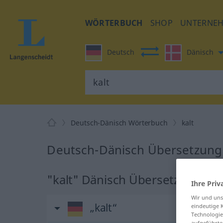
WÖRTERBUCH
SHOP
UNTERNE
Deutsch
Dänisch
Deutsch-Dänisch Wörterbuch
kalt
Deutsch-Dänisch Übersetzung f
"kalt" Dänisch Übersetzung
Ihre Priv
Wir und un
„kalt“
eindeutige 
Technologie
aufgeführte