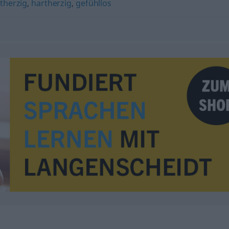
ltherzig
,
hartherzig
,
gefühllos