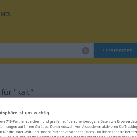
HMEN
Übersetzen
ür "kalt"
atsphäre ist uns wichtig
sere
716
-Partner speichern und greifen auf personenbezogene Daten wie Browserdat
Kennungen auf Ihrem Gerät zu. Durch Auswahl von Akzeptieren aktivieren Sie Trackin
n für die unter „Wir und unsere Partner verarbeiten Daten, um Ihnen Dienste bereitz
n Zwecke. Wenn Tracker deaktiviert sind, sind manche Inhalte und Anzeigen mögliche