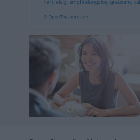
hart
,
eisig
,
empfindungslos
,
grausam
,
ka
© OpenThesaurus.de