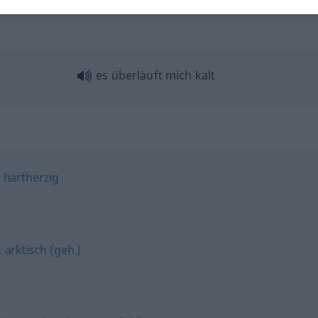
es überläuft mich kalt
,
hartherzig
,
arktisch (geh.)