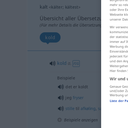
mehr so rel
kalt
<
kälter
;
kältest
>
oder Ihre E
Webseite kli
Übersicht aller Übersetzungen
unserer Dat
(Für mehr Details die Übersetzung anklicken/an
Wir verwend
kommunizier
kold
der statist
immer auf I
Werbung die
Einverständ
jederzeit f
und den Anp
kold
a.
FIG
Weitergehen
Hier finden
Beispiele
Wir und 
det er koldt
Genaue Geol
und/oder Zu
Werbung und
jeg
fryser
Liste der P
stille
til
afkøling
,
sætte
et køligt
Beispiele anzeigen