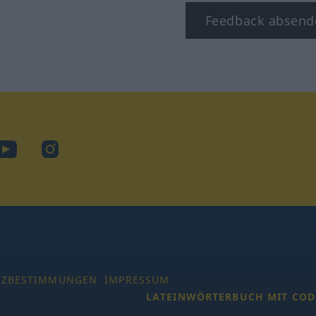
Feedback absend
ook
YouTube
Instagram
TZBESTIMMUNGEN
IMPRESSUM
LATEINWÖRTERBUCH MIT COD