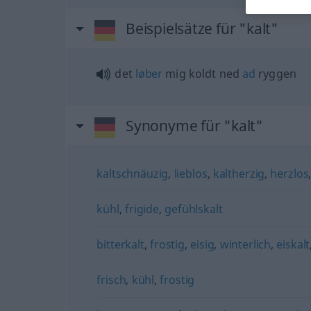
Beispielsätze für "kalt"
det
løber
mig koldt ned
ad
ryggen
Synonyme für "kalt"
kaltschnäuzig
,
lieblos
,
kaltherzig
,
herzlos
kühl
,
frigide
,
gefühlskalt
bitterkalt
,
frostig
,
eisig
,
winterlich
,
eiskalt
frisch
,
kühl
,
frostig