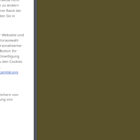
en zu ändern
eren Rand der
den Sie in
er Webseite und
 Vorauswahl
sonalisierter
Button Ihr
Einwilligung
zu den Cookies
.
zerklärung
.
eichern von
sung von