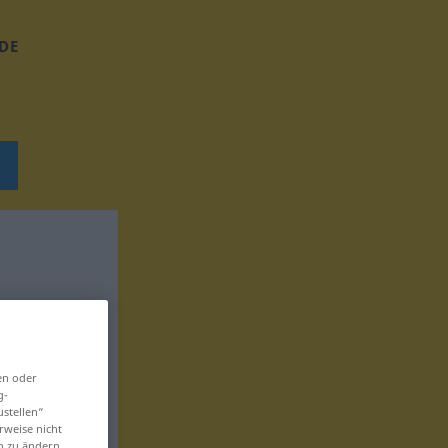
DE
en oder
g-
ustellen“
rweise nicht
en zu ändern