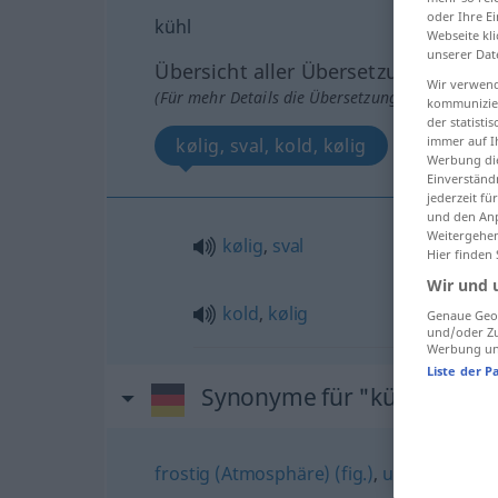
oder Ihre E
kühl
Webseite kli
unserer Dat
Übersicht aller Übersetzungen
Wir verwend
(Für mehr Details die Übersetzung anklicken/an
kommunizier
der statist
immer auf I
kølig, sval, kold, kølig
Werbung die
Einverständ
jederzeit f
und den Anp
Weitergehen
kølig
,
sval
Hier finden
Wir und 
kold
,
kølig
Genaue Geol
und/oder Zu
Werbung und
Liste der P
Synonyme für "kühl"
frostig (Atmosphäre) (fig.)
,
unfreundlich