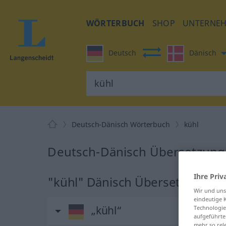
WÖRTERBUCH
SHOP
UNTERNE
Deutsch
Dänisch
Deutsch-Dänisch Wörterbuch
kühl
Deutsch-Dänisch Übersetzung 
Ihre Priv
"kühl" Dänisch Übersetzung
Wir und un
eindeutige 
„kühl“
Technologie
aufgeführte
mehr so rel