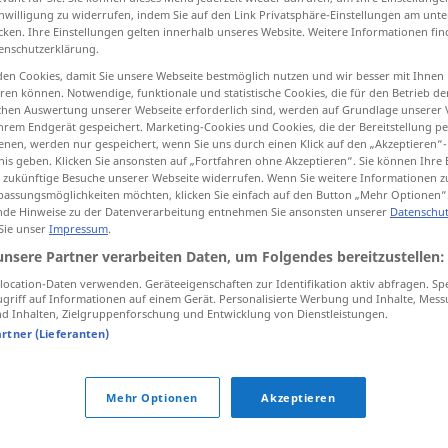
inwilligung zu widerrufen, indem Sie auf den Link Privatsphäre-Einstellungen am unt
cken. Ihre Einstellungen gelten innerhalb unseres Website. Weitere Informationen fin
enschutzerklärung.
en Cookies, damit Sie unsere Webseite bestmöglich nutzen und wir besser mit Ihnen
tippen)
en können. Notwendige, funktionale und statistische Cookies, die für den Betrieb d
ischen Auswertung unserer Webseite erforderlich sind, werden auf Grundlage unserer
hrem Endgerät gespeichert. Marketing-Cookies und Cookies, die der Bereitstellung per
nen, werden nur gespeichert, wenn Sie uns durch einen Klick auf den „Akzeptieren“-
nis geben. Klicken Sie ansonsten auf „Fortfahren ohne Akzeptieren“. Sie können Ihre 
ür zukünftige Besuche unserer Webseite widerrufen. Wenn Sie weitere Informationen 
assungsmöglichkeiten möchten, klicken Sie einfach auf den Button „Mehr Optionen“
de Hinweise zu der Datenverarbeitung entnehmen Sie ansonsten unserer
Datenschut
kühl
 Sie unser
Impressum
.
unsere Partner verarbeiten Daten, um Folgendes bereitzustellen:
kühl
FIG
ocation-Daten verwenden. Geräteeigenschaften zur Identifikation aktiv abfragen. Sp
griff auf Informationen auf einem Gerät. Personalisierte Werbung und Inhalte, Mes
 Inhalten, Zielgruppenforschung und Entwicklung von Dienstleistungen.
artner (Lieferanten)
Mehr Optionen
Akzeptieren
,
eisig (fig.)