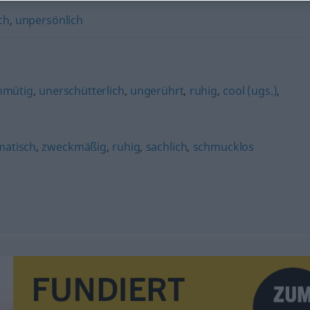
ch
,
unpersönlich
hmütig
,
unerschütterlich
,
ungerührt
,
ruhig
,
cool (ugs.)
,
matisch
,
zweckmäßig
,
ruhig
,
sachlich
,
schmucklos