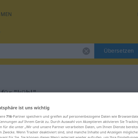
HMEN
Übersetzen
für "kühl"
atsphäre ist uns wichtig
sere
716
-Partner speichern und greifen auf personenbezogene Daten wie Browserdat
Kennungen auf Ihrem Gerät zu. Durch Auswahl von Akzeptieren aktivieren Sie Trackin
n für die unter „Wir und unsere Partner verarbeiten Daten, um Ihnen Dienste bereitz
n Zwecke. Wenn Tracker deaktiviert sind, sind manche Inhalte und Anzeigen mögliche
evant für Sie. Sie können dieses Menü jederzeit wieder aufrufen, um Ihre Einstellung