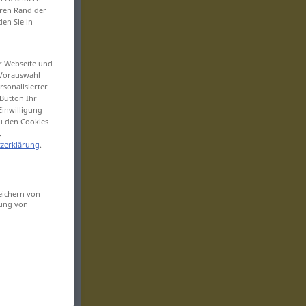
eren Rand der
den Sie in
er Webseite und
 Vorauswahl
sonalisierter
Button Ihr
Einwilligung
zu den Cookies
.
zerklärung
.
eichern von
sung von