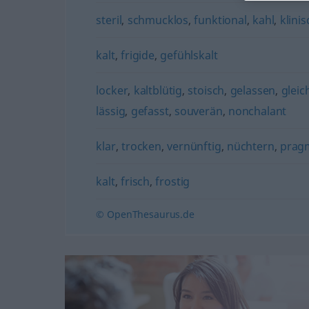
steril
,
schmucklos
,
funktional
,
kahl
,
klinis
kalt
,
frigide
,
gefühlskalt
locker
,
kaltblütig
,
stoisch
,
gelassen
,
gleic
lässig
,
gefasst
,
souverän
,
nonchalant
klar
,
trocken
,
vernünftig
,
nüchtern
,
prag
kalt
,
frisch
,
frostig
© OpenThesaurus.de