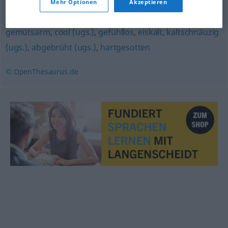
Mehr Optionen
Akzeptieren
kühl
,
kalt
,
frigide
gemütsarm
,
cool (ugs.)
,
gefühllos
,
eiskalt
,
kaltschnäuzig
(ugs.)
,
abgebrüht (ugs.)
,
hartgesotten
© OpenThesaurus.de