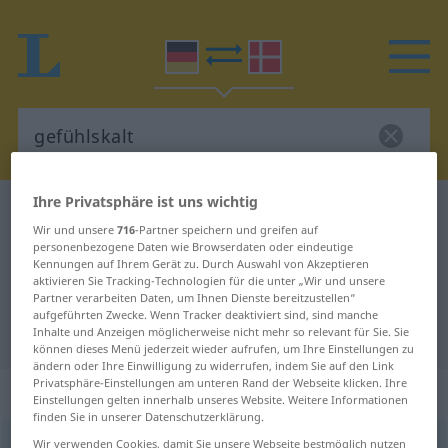
Ihre Privatsphäre ist uns wichtig
Deutsch-Dänisch Wörterbuch
gefühlskalt
Wir und unsere
716
-Partner speichern und greifen auf
Deutsch-Dänisch Übersetzung für
personenbezogene Daten wie Browserdaten oder eindeutige
Kennungen auf Ihrem Gerät zu. Durch Auswahl von Akzeptieren
"gefühlskalt"
aktivieren Sie Tracking-Technologien für die unter „Wir und unsere
Partner verarbeiten Daten, um Ihnen Dienste bereitzustellen“
aufgeführten Zwecke. Wenn Tracker deaktiviert sind, sind manche
"gefühlskalt" Dänisch Übersetzung
Inhalte und Anzeigen möglicherweise nicht mehr so relevant für Sie. Sie
können dieses Menü jederzeit wieder aufrufen, um Ihre Einstellungen zu
ändern oder Ihre Einwilligung zu widerrufen, indem Sie auf den Link
Privatsphäre-Einstellungen am unteren Rand der Webseite klicken. Ihre
„gefühlskalt“
Einstellungen gelten innerhalb unseres Website. Weitere Informationen
finden Sie in unserer Datenschutzerklärung.
gefühlskalt
Wir verwenden Cookies, damit Sie unsere Webseite bestmöglich nutzen