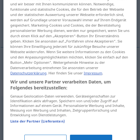
und wir besser mit Ihnen kommunizieren können. Notwendige,
funktionale und statistische Cookies, die für den Betrieb der Webseite
Übersicht aller Übersetzungen
und der statistischen Auswertung unserer Webseite erforderlich sind,
(Für mehr Details die Übersetzung anklicken/antippen)
werden auf Grundlage unserer Vorauswahl immer auf Ihrem Endgerät
gespeichert. Marketing-Cookies und Cookies, die der Bereitstellung
personalisierter Werbung dienen, werden nur gespeichert, wenn Sie uns
følelseskold
durch einen Klick auf den „Akzeptieren“-Button Ihr Einverständnis
geben. Klicken Sie ansonsten auf „Fortfahren ohne Akzeptieren“. Sie
können Ihre Einwilligung jederzeit für zukünftige Besuche unserer
Webseite widerrufen. Wenn Sie weitere Informationen zu den Cookies
und den Anpassungsmöglichkeiten möchten, klicken Sie einfach auf den
Button „Mehr Optionen“. Weitergehende Hinweise zu der
følelseskold
gefühlskalt
Datenverarbeitung entnehmen Sie ansonsten unserer
Datenschutzerklärung
. Hier finden Sie unser
Impressum
.
Wir und unsere Partner verarbeiten Daten, um
Synonyme für "gefühlskalt"
Folgendes bereitzustellen:
Genaue Geolocation-Daten verwenden. Geräteeigenschaften zur
Identifikation aktiv abfragen. Speichern von und/oder Zugriff auf
Informationen auf einem Gerät. Personalisierte Werbung und Inhalte,
grob
,
taktlos
,
abgestumpft
,
abgebrüht (ugs.)
,
Messung von Werbung und Inhalten, Zielgruppenforschung und
Entwicklung von Dienstleistungen.
teilnahmslos
,
gleichgültig
,
gefühllos
,
unempfindlich
,
Liste der Partner (Lieferanten)
schmerzfrei (ugs.)
,
dickfellig (ugs.)