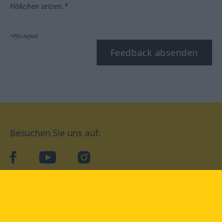
Häkchen setzen.*
*Pflichtfeld
Feedback absenden
Besuchen Sie uns auf:
facebook
YouTube
Instagram
Langenscheidt