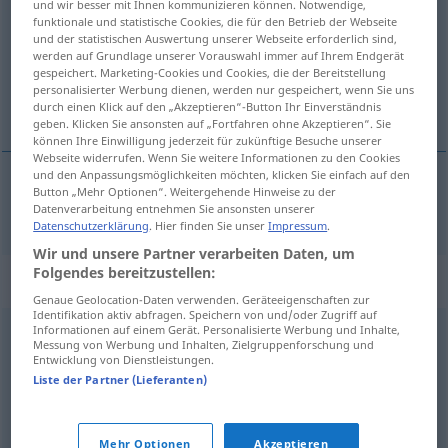
und wir besser mit Ihnen kommunizieren können. Notwendige,
funktionale und statistische Cookies, die für den Betrieb der Webseite
Übersicht aller Übersetzungen
und der statistischen Auswertung unserer Webseite erforderlich sind,
werden auf Grundlage unserer Vorauswahl immer auf Ihrem Endgerät
(Für mehr Details die Übersetzung anklicken/antippen)
gespeichert. Marketing-Cookies und Cookies, die der Bereitstellung
personalisierter Werbung dienen, werden nur gespeichert, wenn Sie uns
afstumpet, sløv
durch einen Klick auf den „Akzeptieren“-Button Ihr Einverständnis
geben. Klicken Sie ansonsten auf „Fortfahren ohne Akzeptieren“. Sie
können Ihre Einwilligung jederzeit für zukünftige Besuche unserer
Webseite widerrufen. Wenn Sie weitere Informationen zu den Cookies
und den Anpassungsmöglichkeiten möchten, klicken Sie einfach auf den
Button „Mehr Optionen“. Weitergehende Hinweise zu der
afstumpet
,
sløv
gemütsarm
Datenverarbeitung entnehmen Sie ansonsten unserer
Datenschutzerklärung
. Hier finden Sie unser
Impressum
.
Wir und unsere Partner verarbeiten Daten, um
Folgendes bereitzustellen:
Synonyme für "gemütsarm"
Genaue Geolocation-Daten verwenden. Geräteeigenschaften zur
Identifikation aktiv abfragen. Speichern von und/oder Zugriff auf
Informationen auf einem Gerät. Personalisierte Werbung und Inhalte,
Messung von Werbung und Inhalten, Zielgruppenforschung und
cool (ugs.)
,
gefühllos
,
eiskalt
,
kaltschnäuzig (ugs.)
,
Entwicklung von Dienstleistungen.
abgebrüht (ugs.)
,
hartgesotten
,
gefühlskalt
Liste der Partner (Lieferanten)
© OpenThesaurus.de
Mehr Optionen
Akzeptieren