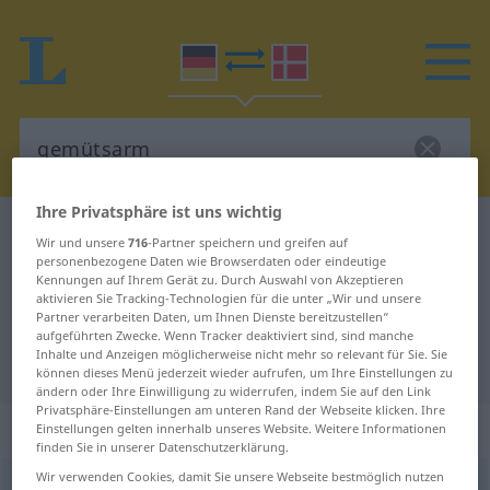
Ihre Privatsphäre ist uns wichtig
Deutsch-Dänisch Wörterbuch
gemütsarm
Wir und unsere
716
-Partner speichern und greifen auf
Deutsch-Dänisch Übersetzung für
personenbezogene Daten wie Browserdaten oder eindeutige
Kennungen auf Ihrem Gerät zu. Durch Auswahl von Akzeptieren
"gemütsarm"
aktivieren Sie Tracking-Technologien für die unter „Wir und unsere
Partner verarbeiten Daten, um Ihnen Dienste bereitzustellen“
aufgeführten Zwecke. Wenn Tracker deaktiviert sind, sind manche
Inhalte und Anzeigen möglicherweise nicht mehr so relevant für Sie. Sie
"gemütsarm" Dänisch Übersetzung
können dieses Menü jederzeit wieder aufrufen, um Ihre Einstellungen zu
ändern oder Ihre Einwilligung zu widerrufen, indem Sie auf den Link
Privatsphäre-Einstellungen am unteren Rand der Webseite klicken. Ihre
„gemütsarm“
Einstellungen gelten innerhalb unseres Website. Weitere Informationen
finden Sie in unserer Datenschutzerklärung.
Wir verwenden Cookies, damit Sie unsere Webseite bestmöglich nutzen
gemütsarm