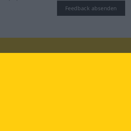
Feedback absenden
Besuchen Sie uns auf:
facebook
YouTube
Instagram
Langenscheidt
NUTZUNGSBEDINGUNGEN