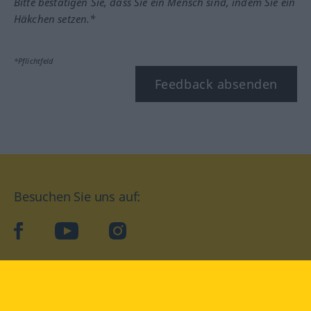
Bitte bestätigen Sie, dass Sie ein Mensch sind, indem Sie ein
Häkchen setzen.*
*Pflichtfeld
Feedback absenden
Besuchen Sie uns auf:
facebook
YouTube
Instagram
Langenscheidt