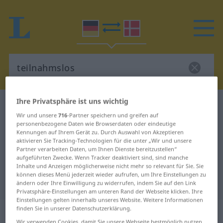
Ihre Privatsphäre ist uns wichtig
Deutsch-Dänisch Wörterbuch
teilnahmslos
Wir und unsere
716
-Partner speichern und greifen auf
Deutsch-Dänisch Übersetzung für
personenbezogene Daten wie Browserdaten oder eindeutige
Kennungen auf Ihrem Gerät zu. Durch Auswahl von Akzeptieren
"teilnahmslos"
aktivieren Sie Tracking-Technologien für die unter „Wir und unsere
Partner verarbeiten Daten, um Ihnen Dienste bereitzustellen“
aufgeführten Zwecke. Wenn Tracker deaktiviert sind, sind manche
"teilnahmslos" Dänisch
Inhalte und Anzeigen möglicherweise nicht mehr so relevant für Sie. Sie
können dieses Menü jederzeit wieder aufrufen, um Ihre Einstellungen zu
Übersetzung
ändern oder Ihre Einwilligung zu widerrufen, indem Sie auf den Link
Privatsphäre-Einstellungen am unteren Rand der Webseite klicken. Ihre
Einstellungen gelten innerhalb unseres Website. Weitere Informationen
finden Sie in unserer Datenschutzerklärung.
„teilnahmslos“
Wir verwenden Cookies, damit Sie unsere Webseite bestmöglich nutzen