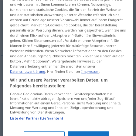
und wir besser mit Ihnen kommunizieren können. Notwendige,
teilnahmslos
<
-est
>
funktionale und statistische Cookies, die für den Betrieb der Webseite
und der statistischen Auswertung unserer Webseite erforderlich sind,
werden auf Grundlage unserer Vorauswahl immer auf Ihrem Endgerät
Übersicht aller Übersetzungen
gespeichert. Marketing-Cookies und Cookies, die der Bereitstellung
(Für mehr Details die Übersetzung anklicken/antippen)
personalisierter Werbung dienen, werden nur gespeichert, wenn Sie uns
durch einen Klick auf den „Akzeptieren“-Button Ihr Einverständnis
geben. Klicken Sie ansonsten auf „Fortfahren ohne Akzeptieren“. Sie
udeltagende, uinteresseret
können Ihre Einwilligung jederzeit für zukünftige Besuche unserer
Webseite widerrufen. Wenn Sie weitere Informationen zu den Cookies
und den Anpassungsmöglichkeiten möchten, klicken Sie einfach auf den
Button „Mehr Optionen“. Weitergehende Hinweise zu der
Datenverarbeitung entnehmen Sie ansonsten unserer
Datenschutzerklärung
. Hier finden Sie unser
Impressum
.
udeltagende
, uinteresseret
teilnahmslos
Wir und unsere Partner verarbeiten Daten, um
Folgendes bereitzustellen:
Synonyme für "teilnahmslos"
Genaue Geolocation-Daten verwenden. Geräteeigenschaften zur
Identifikation aktiv abfragen. Speichern von und/oder Zugriff auf
Informationen auf einem Gerät. Personalisierte Werbung und Inhalte,
Messung von Werbung und Inhalten, Zielgruppenforschung und
Entwicklung von Dienstleistungen.
gleichgültig
,
(innerlich) abwesend
,
unbeteiligt
,
Liste der Partner (Lieferanten)
desinteressiert