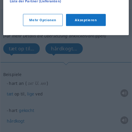
„hart“
: Adverb
Liste der Partner (Lieferanten)
hart
adv
<
härter
>
Mehr Optionen
Akzeptieren
Übersicht aller Übersetzungen
(Für mehr Details die Übersetzung anklicken/antippen)
tæt op til...
hårdkogt...
Beispiele
U.
hart an
(
)
DAT
AKK
tæt
op til,
lige
ved
hart
gekocht
hårdkogt