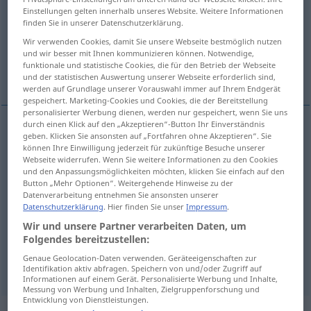
Einstellungen gelten innerhalb unseres Website. Weitere Informationen
finden Sie in unserer Datenschutzerklärung.
Übersicht aller Übersetzungen
Wir verwenden Cookies, damit Sie unsere Webseite bestmöglich nutzen
(Für mehr Details die Übersetzung anklicken/antippen)
und wir besser mit Ihnen kommunizieren können. Notwendige,
funktionale und statistische Cookies, die für den Betrieb der Webseite
hård, stiv, streng, drøj, besværlig
und der statistischen Auswertung unserer Webseite erforderlich sind,
werden auf Grundlage unserer Vorauswahl immer auf Ihrem Endgerät
gespeichert. Marketing-Cookies und Cookies, die der Bereitstellung
personalisierter Werbung dienen, werden nur gespeichert, wenn Sie uns
durch einen Klick auf den „Akzeptieren“-Button Ihr Einverständnis
geben. Klicken Sie ansonsten auf „Fortfahren ohne Akzeptieren“. Sie
hård
hart
a.
Wasser
können Ihre Einwilligung jederzeit für zukünftige Besuche unserer
Webseite widerrufen. Wenn Sie weitere Informationen zu den Cookies
und den Anpassungsmöglichkeiten möchten, klicken Sie einfach auf den
stiv
hart
steif
Button „Mehr Optionen“. Weitergehende Hinweise zu der
Datenverarbeitung entnehmen Sie ansonsten unserer
Datenschutzerklärung
. Hier finden Sie unser
Impressum
.
streng
hart
streng
Wir und unsere Partner verarbeiten Daten, um
Folgendes bereitzustellen:
drøj
,
besværlig
hart
schwierig
Genaue Geolocation-Daten verwenden. Geräteeigenschaften zur
Identifikation aktiv abfragen. Speichern von und/oder Zugriff auf
Informationen auf einem Gerät. Personalisierte Werbung und Inhalte,
Messung von Werbung und Inhalten, Zielgruppenforschung und
Entwicklung von Dienstleistungen.