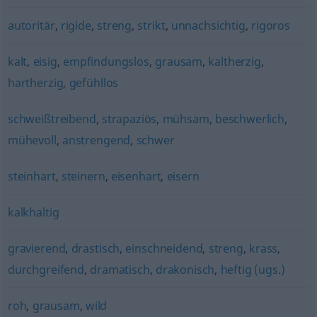
autoritär
,
rigide
,
streng
,
strikt
,
unnachsichtig
,
rigoros
kalt
,
eisig
,
empfindungslos
,
grausam
,
kaltherzig
,
hartherzig
,
gefühllos
schweißtreibend
,
strapaziös
,
mühsam
,
beschwerlich
,
mühevoll
,
anstrengend
,
schwer
steinhart
,
steinern
,
eisenhart
,
eisern
kalkhaltig
gravierend
,
drastisch
,
einschneidend
,
streng
,
krass
,
durchgreifend
,
dramatisch
,
drakonisch
,
heftig (ugs.)
roh
,
grausam
,
wild