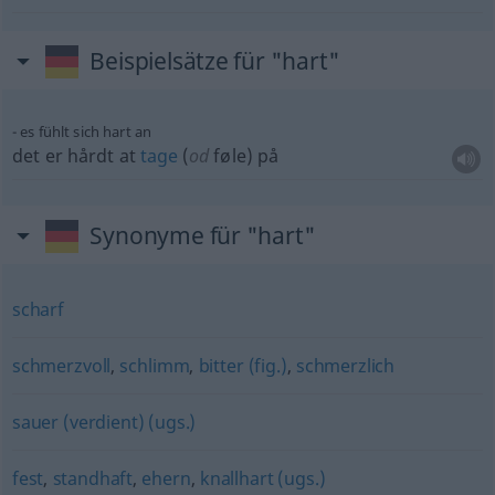
Beispielsätze für "hart"
es fühlt sich hart an
det er hårdt at
tage
(
od
føle) på
Synonyme für "hart"
scharf
schmerzvoll
,
schlimm
,
bitter (fig.)
,
schmerzlich
sauer (verdient) (ugs.)
fest
,
standhaft
,
ehern
,
knallhart (ugs.)