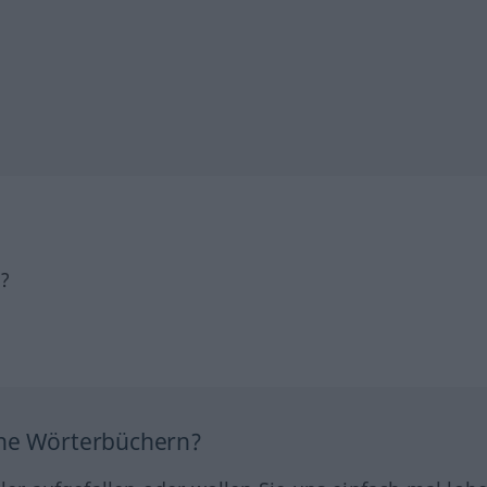
h?
ine Wörterbüchern?