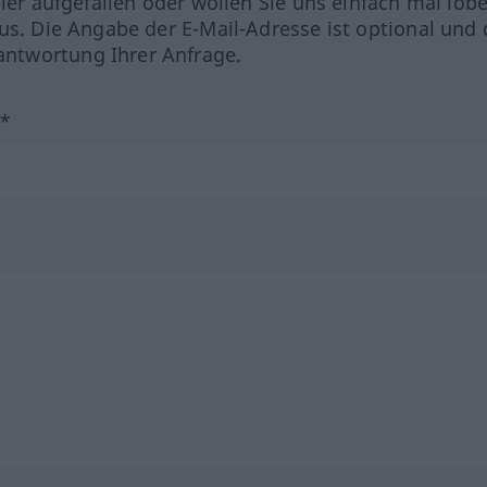
hler aufgefallen oder wollen Sie uns einfach mal lob
us. Die Angabe der E-Mail-Adresse ist optional und 
ntwortung Ihrer Anfrage.
?*