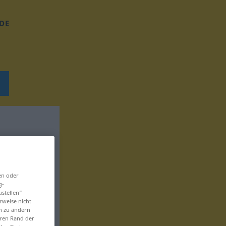
DE
en oder
g-
ustellen“
rweise nicht
en zu ändern
eren Rand der