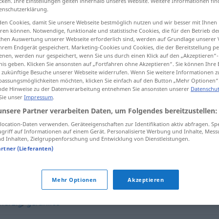
cken. Ihre Einstellungen gelten innerhalb unseres Website. Weitere Informationen fin
enschutzerklärung.
en Cookies, damit Sie unsere Webseite bestmöglich nutzen und wir besser mit Ihnen
en können. Notwendige, funktionale und statistische Cookies, die für den Betrieb d
ischen Auswertung unserer Webseite erforderlich sind, werden auf Grundlage unserer
tippen)
hrem Endgerät gespeichert. Marketing-Cookies und Cookies, die der Bereitstellung per
nen, werden nur gespeichert, wenn Sie uns durch einen Klick auf den „Akzeptieren“-
nis geben. Klicken Sie ansonsten auf „Fortfahren ohne Akzeptieren“. Sie können Ihre 
ür zukünftige Besuche unserer Webseite widerrufen. Wenn Sie weitere Informationen 
assungsmöglichkeiten möchten, klicken Sie einfach auf den Button „Mehr Optionen“
de Hinweise zu der Datenverarbeitung entnehmen Sie ansonsten unserer
Datenschut
 Sie unser
Impressum
.
empfindungslos
unsere Partner verarbeiten Daten, um Folgendes bereitzustellen:
ocation-Daten verwenden. Geräteeigenschaften zur Identifikation aktiv abfragen. Sp
griff auf Informationen auf einem Gerät. Personalisierte Werbung und Inhalte, Mes
 Inhalten, Zielgruppenforschung und Entwicklung von Dienstleistungen.
slos"
artner (Lieferanten)
Mehr Optionen
Akzeptieren
herzig
,
gefühllos