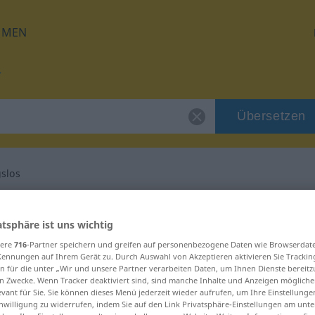
HMEN
Übersetzen
slos
 für "empfindungslos"
atsphäre ist uns wichtig
sere
716
-Partner speichern und greifen auf personenbezogene Daten wie Browserdat
rsetzung
Kennungen auf Ihrem Gerät zu. Durch Auswahl von Akzeptieren aktivieren Sie Trackin
n für die unter „Wir und unsere Partner verarbeiten Daten, um Ihnen Dienste bereitz
n Zwecke. Wenn Tracker deaktiviert sind, sind manche Inhalte und Anzeigen mögliche
evant für Sie. Sie können dieses Menü jederzeit wieder aufrufen, um Ihre Einstellung
inwilligung zu widerrufen, indem Sie auf den Link Privatsphäre-Einstellungen am unt