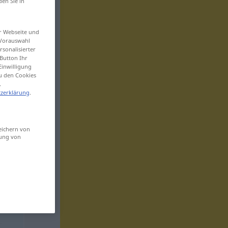
den Sie in
er Webseite und
 Vorauswahl
sonalisierter
Button Ihr
Einwilligung
zu den Cookies
.
zerklärung
.
eichern von
sung von