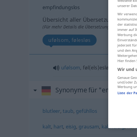
Webseite kli
unserer Dat
empfindungslos
Wir verwend
Übersicht aller Übersetzungen
kommunizier
der statist
(Für mehr Details die Übersetzung anklicken/an
immer auf I
Werbung die
ufølsom, følesløs
Einverständ
jederzeit f
und den Anp
Weitergehen
Hier finden
ufølsom
, føl(els)esløs
Wir und 
Genaue Geol
und/oder Zu
Werbung und
Synonyme für "empfindung
Liste der P
blutleer
,
taub
,
gefühllos
kalt
,
hart
,
eisig
,
grausam
,
kaltherzig
,
hart