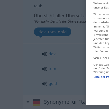
Webseite kli
taub
unserer Dat
Wir verwend
Übersicht aller Übersetzungen
kommunizier
(Für mehr Details die Übersetzung anklicken/an
der statist
immer auf I
Werbung die
døv, tom, gold
Einverständ
jederzeit f
und den Anp
Weitergehen
Hier finden
døv
Wir und 
Genaue Geol
tom
und/oder Zu
Werbung und
Liste der P
gold
Synonyme für "taub"