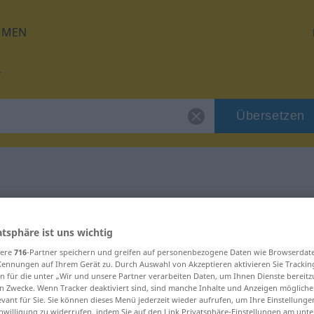
HMEN
Übersetzen
für "taub"
atsphäre ist uns wichtig
sere
716
-Partner speichern und greifen auf personenbezogene Daten wie Browserdat
Kennungen auf Ihrem Gerät zu. Durch Auswahl von Akzeptieren aktivieren Sie Trackin
n für die unter „Wir und unsere Partner verarbeiten Daten, um Ihnen Dienste bereitz
n Zwecke. Wenn Tracker deaktiviert sind, sind manche Inhalte und Anzeigen mögliche
evant für Sie. Sie können dieses Menü jederzeit wieder aufrufen, um Ihre Einstellung
inwilligung zu widerrufen, indem Sie auf den Link Privatsphäre-Einstellungen am unt