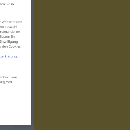
den Sie in
er Webseite und
 Vorauswahl
sonalisierter
Button Ihr
Einwilligung
zu den Cookies
.
zerklärung
.
eichern von
sung von