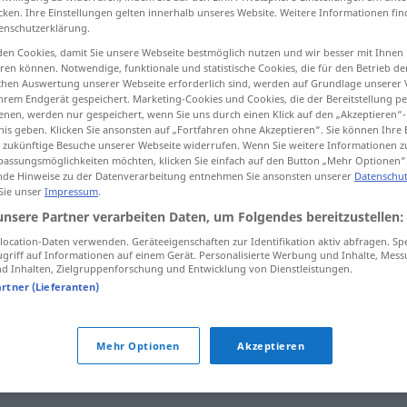
cken. Ihre Einstellungen gelten innerhalb unseres Website. Weitere Informationen fin
enschutzerklärung.
en Cookies, damit Sie unsere Webseite bestmöglich nutzen und wir besser mit Ihnen
en können. Notwendige, funktionale und statistische Cookies, die für den Betrieb d
tippen)
ischen Auswertung unserer Webseite erforderlich sind, werden auf Grundlage unserer
hrem Endgerät gespeichert. Marketing-Cookies und Cookies, die der Bereitstellung per
nen, werden nur gespeichert, wenn Sie uns durch einen Klick auf den „Akzeptieren“-
nis geben. Klicken Sie ansonsten auf „Fortfahren ohne Akzeptieren“. Sie können Ihre 
ür zukünftige Besuche unserer Webseite widerrufen. Wenn Sie weitere Informationen 
assungsmöglichkeiten möchten, klicken Sie einfach auf den Button „Mehr Optionen“
de Hinweise zu der Datenverarbeitung entnehmen Sie ansonsten unserer
Datenschut
 Sie unser
Impressum
.
taub
unsere Partner verarbeiten Daten, um Folgendes bereitzustellen:
ocation-Daten verwenden. Geräteeigenschaften zur Identifikation aktiv abfragen. Sp
taub
leer
griff auf Informationen auf einem Gerät. Personalisierte Werbung und Inhalte, Mes
 Inhalten, Zielgruppenforschung und Entwicklung von Dienstleistungen.
artner (Lieferanten)
taub
BOT
Mehr Optionen
Akzeptieren