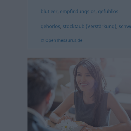
blutleer
,
empfindungslos
,
gefühllos
gehörlos
,
stocktaub (Verstärkung)
,
schw
© OpenThesaurus.de