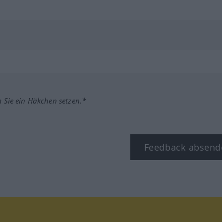
m Sie ein Häkchen setzen.*
Feedback absend