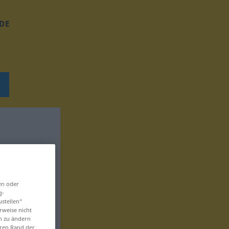
DE
en oder
g-
ustellen“
rweise nicht
en zu ändern
eren Rand der