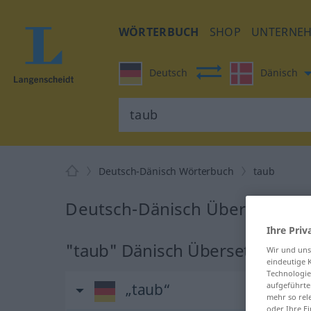
WÖRTERBUCH
SHOP
UNTERNE
Deutsch
Dänisch
Deutsch-Dänisch Wörterbuch
taub
Deutsch-Dänisch Übersetzung 
Ihre Priv
"taub" Dänisch Übersetzung
Wir und un
eindeutige 
Technologie
„taub“
aufgeführte
mehr so rel
oder Ihre E