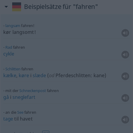
Beispielsätze für "fahren"
langsam
fahren!
kør langsomt!
Rad
fahren
cykle
Schlitten
fahren
kælke
,
køre
i
slæde
(
od
Pferdeschlitten: kane)
mit der
Schneckenpost
fahren
gå
i
sneglefart
an die
See
fahren
tage
til havet