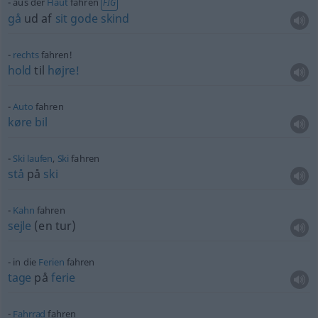
aus der
Haut
fahren
FIG
gå
ud af
sit
gode
skind
rechts
fahren!
hold
til
højre!
Auto
fahren
køre
bil
Ski
laufen
,
Ski
fahren
stå
på
ski
Kahn
fahren
sejle
(en tur)
in die
Ferien
fahren
tage
på
ferie
Fahrrad
fahren