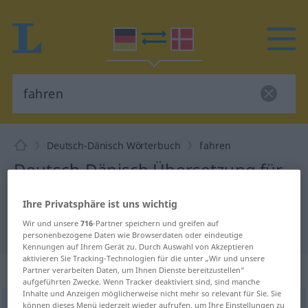
Deutsch-Dänisch Wörterbuch
fahren
Deutsch-Dänisch Übersetzung für
"fahren"
Ihre Privatsphäre ist uns wichtig
Wir und unsere
716
-Partner speichern und greifen auf
"fahren" Dänisch Übersetzung
personenbezogene Daten wie Browserdaten oder eindeutige
Kennungen auf Ihrem Gerät zu. Durch Auswahl von Akzeptieren
aktivieren Sie Tracking-Technologien für die unter „Wir und unsere
„fahren“
: transitives Verb
Partner verarbeiten Daten, um Ihnen Dienste bereitzustellen“
aufgeführten Zwecke. Wenn Tracker deaktiviert sind, sind manche
Inhalte und Anzeigen möglicherweise nicht mehr so relevant für Sie. Sie
fahren
können dieses Menü jederzeit wieder aufrufen, um Ihre Einstellungen zu
v/t