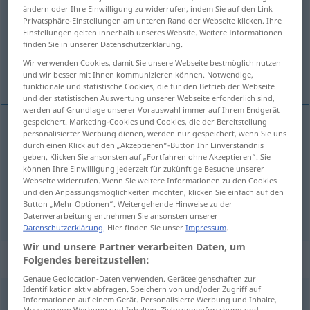
ändern oder Ihre Einwilligung zu widerrufen, indem Sie auf den Link
Privatsphäre-Einstellungen am unteren Rand der Webseite klicken. Ihre
Übersicht aller Übersetzungen
Einstellungen gelten innerhalb unseres Website. Weitere Informationen
(Für mehr Details die Übersetzung anklicken/antippen)
finden Sie in unserer Datenschutzerklärung.
Wir verwenden Cookies, damit Sie unsere Webseite bestmöglich nutzen
køre, sejle, transportere
und wir besser mit Ihnen kommunizieren können. Notwendige,
funktionale und statistische Cookies, die für den Betrieb der Webseite
und der statistischen Auswertung unserer Webseite erforderlich sind,
werden auf Grundlage unserer Vorauswahl immer auf Ihrem Endgerät
gespeichert. Marketing-Cookies und Cookies, die der Bereitstellung
personalisierter Werbung dienen, werden nur gespeichert, wenn Sie uns
køre
fahren
durch einen Klick auf den „Akzeptieren“-Button Ihr Einverständnis
geben. Klicken Sie ansonsten auf „Fortfahren ohne Akzeptieren“. Sie
können Ihre Einwilligung jederzeit für zukünftige Besuche unserer
sejle
fahren
NAUT
Webseite widerrufen. Wenn Sie weitere Informationen zu den Cookies
und den Anpassungsmöglichkeiten möchten, klicken Sie einfach auf den
Button „Mehr Optionen“. Weitergehende Hinweise zu der
transportere
fahren
Lasten
Datenverarbeitung entnehmen Sie ansonsten unserer
Datenschutzerklärung
. Hier finden Sie unser
Impressum
.
Wir und unsere Partner verarbeiten Daten, um
„fahren“
: intransitives Verb
Folgendes bereitzustellen:
Genaue Geolocation-Daten verwenden. Geräteeigenschaften zur
Identifikation aktiv abfragen. Speichern von und/oder Zugriff auf
fahren
v/i
Informationen auf einem Gerät. Personalisierte Werbung und Inhalte,
Messung von Werbung und Inhalten, Zielgruppenforschung und