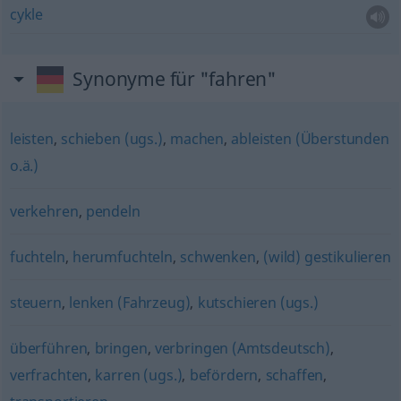
cykle
Synonyme für "fahren"
leisten
,
schieben (ugs.)
,
machen
,
ableisten (Überstunden
o.ä.)
verkehren
,
pendeln
fuchteln
,
herumfuchteln
,
schwenken
,
(wild) gestikulieren
steuern
,
lenken (Fahrzeug)
,
kutschieren (ugs.)
überführen
,
bringen
,
verbringen (Amtsdeutsch)
,
verfrachten
,
karren (ugs.)
,
befördern
,
schaffen
,