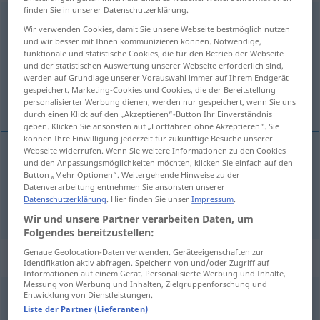
finden Sie in unserer Datenschutzerklärung.
wesentlich
adj
Wir verwenden Cookies, damit Sie unsere Webseite bestmöglich nutzen
und wir besser mit Ihnen kommunizieren können. Notwendige,
Übersicht aller Übersetzungen
funktionale und statistische Cookies, die für den Betrieb der Webseite
und der statistischen Auswertung unserer Webseite erforderlich sind,
(Für mehr Details die Übersetzung anklicken/antippen)
werden auf Grundlage unserer Vorauswahl immer auf Ihrem Endgerät
gespeichert. Marketing-Cookies und Cookies, die der Bereitstellung
重要的, 本质的
personalisierter Werbung dienen, werden nur gespeichert, wenn Sie uns
durch einen Klick auf den „Akzeptieren“-Button Ihr Einverständnis
geben. Klicken Sie ansonsten auf „Fortfahren ohne Akzeptieren“. Sie
können Ihre Einwilligung jederzeit für zukünftige Besuche unserer
Webseite widerrufen. Wenn Sie weitere Informationen zu den Cookies
und den Anpassungsmöglichkeiten möchten, klicken Sie einfach auf den
重要的
[zhòngyàode]
wesentlich
Bestandteil
Button „Mehr Optionen“. Weitergehende Hinweise zu der
Datenverarbeitung entnehmen Sie ansonsten unserer
Datenschutzerklärung
. Hier finden Sie unser
Impressum
.
本质的
[běnzhìde]
wesentlich
grundlegend
Wir und unsere Partner verarbeiten Daten, um
Folgendes bereitzustellen:
Genaue Geolocation-Daten verwenden. Geräteeigenschaften zur
„wesentlich“
: Adverb
Identifikation aktiv abfragen. Speichern von und/oder Zugriff auf
Informationen auf einem Gerät. Personalisierte Werbung und Inhalte,
Messung von Werbung und Inhalten, Zielgruppenforschung und
wesentlich
Entwicklung von Dienstleistungen.
adv
Liste der Partner (Lieferanten)