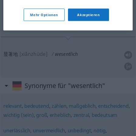
Übersicht aller Übersetzungen
(Für mehr Details die Übersetzung anklicken/antippen)
Mehr Optionen
Akzeptieren
显著地
显著地
[xiǎnzhùde]
wesentlich
Synonyme für "wesentlich"
relevant
,
bedeutend
,
zählen
,
maßgeblich
,
entscheidend
,
wichtig (sein)
,
groß
,
erheblich
,
zentral
,
bedeutsam
unerlässlich
,
unvermeidlich
,
unbedingt
,
nötig
,