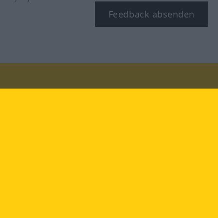
Feedback absenden
Besuchen Sie uns auf:
facebook
YouTube
Instagram
Langenscheidt
NUTZUNGSBEDINGUNGEN