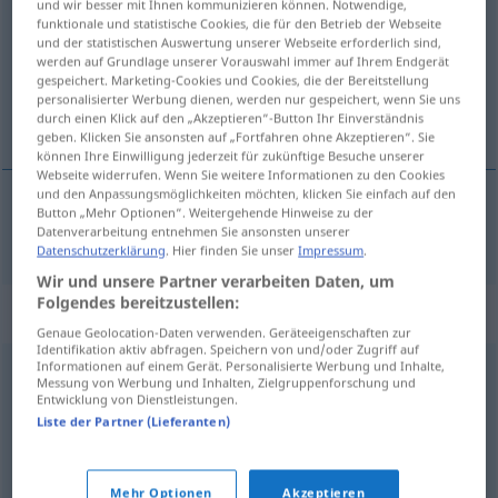
und wir besser mit Ihnen kommunizieren können. Notwendige,
funktionale und statistische Cookies, die für den Betrieb der Webseite
Übersicht aller Übersetzungen
und der statistischen Auswertung unserer Webseite erforderlich sind,
werden auf Grundlage unserer Vorauswahl immer auf Ihrem Endgerät
(Für mehr Details die Übersetzung anklicken/antippen)
gespeichert. Marketing-Cookies und Cookies, die der Bereitstellung
personalisierter Werbung dienen, werden nur gespeichert, wenn Sie uns
中心的
durch einen Klick auf den „Akzeptieren“-Button Ihr Einverständnis
geben. Klicken Sie ansonsten auf „Fortfahren ohne Akzeptieren“. Sie
können Ihre Einwilligung jederzeit für zukünftige Besuche unserer
Webseite widerrufen. Wenn Sie weitere Informationen zu den Cookies
und den Anpassungsmöglichkeiten möchten, klicken Sie einfach auf den
Button „Mehr Optionen“. Weitergehende Hinweise zu der
中心的
[zhōngxīnde]
zentral
Datenverarbeitung entnehmen Sie ansonsten unserer
Datenschutzerklärung
. Hier finden Sie unser
Impressum
.
Wir und unsere Partner verarbeiten Daten, um
Folgendes bereitzustellen:
Synonyme für "zentral"
Genaue Geolocation-Daten verwenden. Geräteeigenschaften zur
Identifikation aktiv abfragen. Speichern von und/oder Zugriff auf
Informationen auf einem Gerät. Personalisierte Werbung und Inhalte,
Messung von Werbung und Inhalten, Zielgruppenforschung und
relevant
,
bedeutend
,
zählen
,
maßgeblich
,
entscheidend
,
Entwicklung von Dienstleistungen.
wichtig (sein)
,
groß
,
erheblich
,
bedeutsam
,
wesentlich
Liste der Partner (Lieferanten)
© OpenThesaurus.de
Mehr Optionen
Akzeptieren