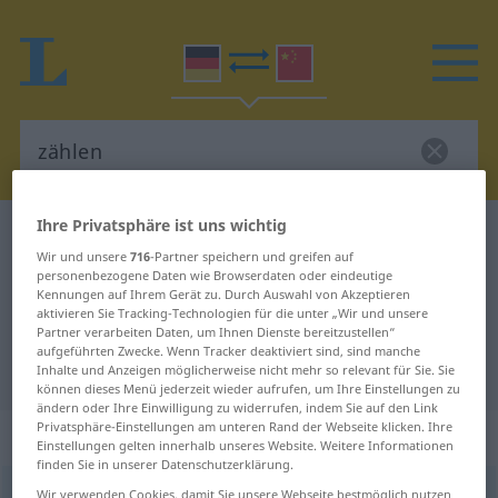
Ihre Privatsphäre ist uns wichtig
Deutsch-Chinesisch Wörterbuch
zählen
Wir und unsere
716
-Partner speichern und greifen auf
Deutsch-Chinesisch Übersetzung
personenbezogene Daten wie Browserdaten oder eindeutige
Kennungen auf Ihrem Gerät zu. Durch Auswahl von Akzeptieren
für "zählen"
aktivieren Sie Tracking-Technologien für die unter „Wir und unsere
Partner verarbeiten Daten, um Ihnen Dienste bereitzustellen“
aufgeführten Zwecke. Wenn Tracker deaktiviert sind, sind manche
"zählen" Chinesisch Übersetzung
Inhalte und Anzeigen möglicherweise nicht mehr so relevant für Sie. Sie
können dieses Menü jederzeit wieder aufrufen, um Ihre Einstellungen zu
ändern oder Ihre Einwilligung zu widerrufen, indem Sie auf den Link
Privatsphäre-Einstellungen am unteren Rand der Webseite klicken. Ihre
„zählen“
Einstellungen gelten innerhalb unseres Website. Weitere Informationen
finden Sie in unserer Datenschutzerklärung.
zählen
Wir verwenden Cookies, damit Sie unsere Webseite bestmöglich nutzen