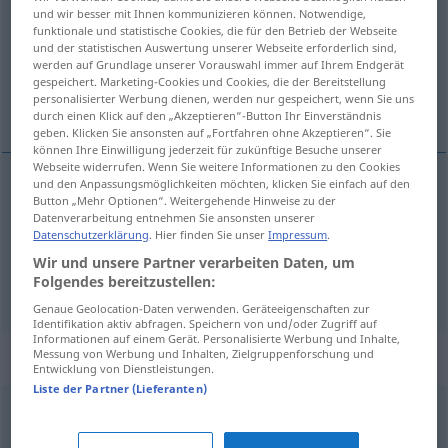
und wir besser mit Ihnen kommunizieren können. Notwendige,
funktionale und statistische Cookies, die für den Betrieb der Webseite
Übersicht aller Übersetzungen
und der statistischen Auswertung unserer Webseite erforderlich sind,
(Für mehr Details die Übersetzung anklicken/antippen)
werden auf Grundlage unserer Vorauswahl immer auf Ihrem Endgerät
gespeichert. Marketing-Cookies und Cookies, die der Bereitstellung
personalisierter Werbung dienen, werden nur gespeichert, wenn Sie uns
点数, 把…视为
durch einen Klick auf den „Akzeptieren“-Button Ihr Einverständnis
geben. Klicken Sie ansonsten auf „Fortfahren ohne Akzeptieren“. Sie
können Ihre Einwilligung jederzeit für zukünftige Besuche unserer
Webseite widerrufen. Wenn Sie weitere Informationen zu den Cookies
und den Anpassungsmöglichkeiten möchten, klicken Sie einfach auf den
Button „Mehr Optionen“. Weitergehende Hinweise zu der
点数
[diǎnshù]
zählen
Datenverarbeitung entnehmen Sie ansonsten unserer
Datenschutzerklärung
. Hier finden Sie unser
Impressum
.
把…视为
[bǎ … shìwéi]
zählen
Wir und unsere Partner verarbeiten Daten, um
Folgendes bereitzustellen:
Genaue Geolocation-Daten verwenden. Geräteeigenschaften zur
Identifikation aktiv abfragen. Speichern von und/oder Zugriff auf
Informationen auf einem Gerät. Personalisierte Werbung und Inhalte,
Messung von Werbung und Inhalten, Zielgruppenforschung und
Synonyme für "zählen"
Entwicklung von Dienstleistungen.
Liste der Partner (Lieferanten)
bauen (auf)
,
vertrauen
,
(sich) verlassen (auf)