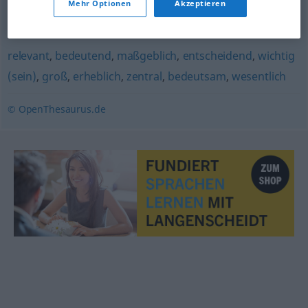
Mehr Optionen
Akzeptieren
abzählen
relevant
,
bedeutend
,
maßgeblich
,
entscheidend
,
wichtig
(sein)
,
groß
,
erheblich
,
zentral
,
bedeutsam
,
wesentlich
© OpenThesaurus.de