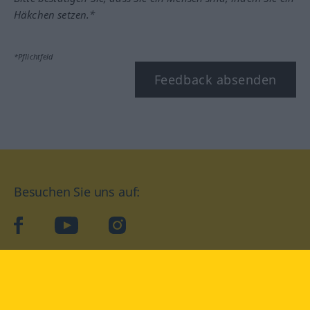
Häkchen setzen.*
*Pflichtfeld
Feedback absenden
Besuchen Sie uns auf:
facebook
YouTube
Instagram
Langenscheidt