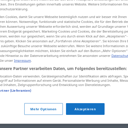
cken. Ihre Einstellungen gelten innerhalb unseres Website. Weitere Informationen fin
enschutzerklärung.
en Cookies, damit Sie unsere Webseite bestmöglich nutzen und wir besser mit Ihnen
en können. Notwendige, funktionale und statistische Cookies, die für den Betrieb d
tippen)
ischen Auswertung unserer Webseite erforderlich sind, werden auf Grundlage unserer
hrem Endgerät gespeichert. Marketing-Cookies und Cookies, die der Bereitstellung per
nen, werden nur gespeichert, wenn Sie uns durch einen Klick auf den „Akzeptieren“-
nis geben. Klicken Sie ansonsten auf „Fortfahren ohne Akzeptieren“. Sie können Ihre 
ür zukünftige Besuche unserer Webseite widerrufen. Wenn Sie weitere Informationen 
assungsmöglichkeiten möchten, klicken Sie einfach auf den Button „Mehr Optionen“
de Hinweise zu der Datenverarbeitung entnehmen Sie ansonsten unserer
Datenschut
 Sie unser
Impressum
.
entscheidend
unsere Partner verarbeiten Daten, um Folgendes bereitzustellen:
ocation-Daten verwenden. Geräteeigenschaften zur Identifikation aktiv abfragen. Sp
griff auf Informationen auf einem Gerät. Personalisierte Werbung und Inhalte, Mes
nd"
 Inhalten, Zielgruppenforschung und Entwicklung von Dienstleistungen.
artner (Lieferanten)
Mehr Optionen
Akzeptieren
t