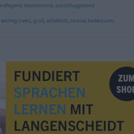
undlegend
,
bestimmend
,
ausschlaggebend
,
wichtig (sein)
,
groß
,
erheblich
,
zentral
,
bedeutsam
,