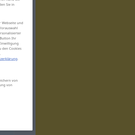
den Sie in
er Webseite und
 Vorauswahl
sonalisierter
Button Ihr
Einwilligung
zu den Cookies
.
zerklärung
.
eichern von
sung von