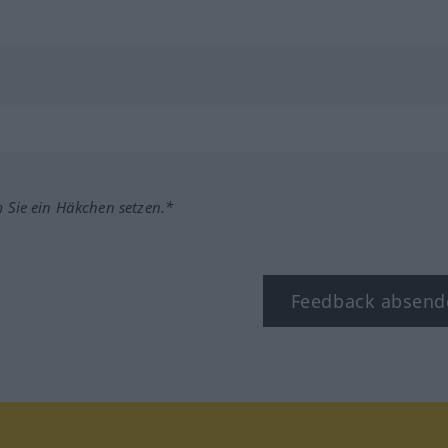
m Sie ein Häkchen setzen.*
Feedback absend