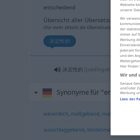
Webseite kli
entscheidend
unserer Dat
Wir verwend
Übersicht aller Übersetzungen
kommunizier
(Für mehr Details die Übersetzung anklicken/an
der statist
immer auf I
Werbung die
决定性的
Einverständ
jederzeit f
und den Anp
Weitergehen
Hier finden
决定性的
[juédìngxìngde]
Wir und 
Genaue Geol
und/oder Zu
Synonyme für "entscheide
Werbung und
Liste der P
wesentlich
,
maßgebend
,
maßgeblich
ausschlaggebend
,
bestimmend
,
dominan