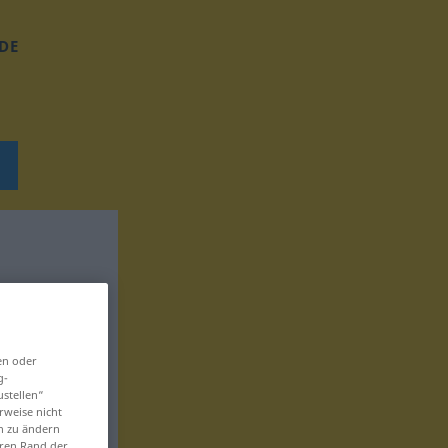
DE
en oder
g-
ustellen“
rweise nicht
en zu ändern
eren Rand der