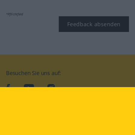
*Pflichtfeld
Feedback absenden
Besuchen Sie uns auf:
facebook
YouTube
Instagram
Langenscheidt