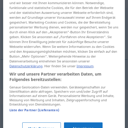
„ausschlaggebend“
und wir besser mit Ihnen kommunizieren können. Notwendige,
funktionale und statistische Cookies, die für den Betrieb der Webseite
und der statistischen Auswertung unserer Webseite erforderlich sind,
ausschlaggebend
werden auf Grundlage unserer Vorauswahl immer auf Ihrem Endgerät
gespeichert. Marketing-Cookies und Cookies, die der Bereitstellung
Übersicht aller Übersetzungen
personalisierter Werbung dienen, werden nur gespeichert, wenn Sie uns
durch einen Klick auf den „Akzeptieren“-Button Ihr Einverständnis
(Für mehr Details die Übersetzung anklicken/antippen)
geben. Klicken Sie ansonsten auf „Fortfahren ohne Akzeptieren“. Sie
können Ihre Einwilligung jederzeit für zukünftige Besuche unserer
决定性的
Webseite widerrufen. Wenn Sie weitere Informationen zu den Cookies
und den Anpassungsmöglichkeiten möchten, klicken Sie einfach auf den
Button „Mehr Optionen“. Weitergehende Hinweise zu der
Datenverarbeitung entnehmen Sie ansonsten unserer
Datenschutzerklärung
. Hier finden Sie unser
Impressum
.
Wir und unsere Partner verarbeiten Daten, um
决定性的
[juédìngxìngde]
ausschlaggebend
Folgendes bereitzustellen:
Genaue Geolocation-Daten verwenden. Geräteeigenschaften zur
Identifikation aktiv abfragen. Speichern von und/oder Zugriff auf
Synonyme für "ausschlaggebend"
Informationen auf einem Gerät. Personalisierte Werbung und Inhalte,
Messung von Werbung und Inhalten, Zielgruppenforschung und
Entwicklung von Dienstleistungen.
Liste der Partner (Lieferanten)
entscheidend
,
bestimmend
,
dominant