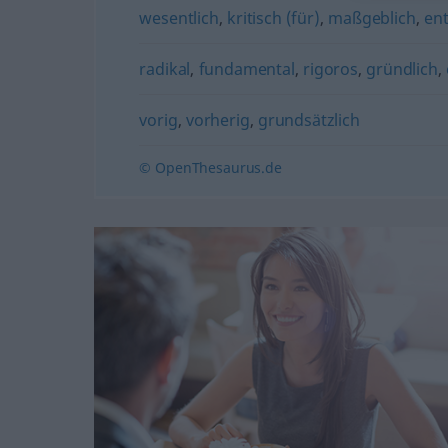
wesentlich
,
kritisch (für)
,
maßgeblich
,
en
radikal
,
fundamental
,
rigoros
,
gründlich
,
vorig
,
vorherig
,
grundsätzlich
© OpenThesaurus.de