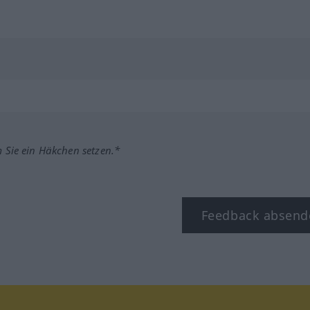
m Sie ein Häkchen setzen.*
Feedback absend