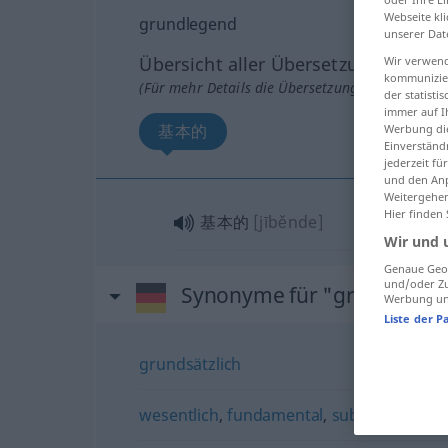
Webseite kli
grundlegend
unserer Dat
Übersicht aller Übersetzungen
Wir verwend
kommunizier
(Für mehr Details die Übersetzung anklicken/an
der statist
immer auf I
基本的
Werbung die
Einverständ
jederzeit f
und den Anp
Weitergehen
Hier finden
基本的
[jīběnde]
Wir und 
Genaue Geol
und/oder Zu
Synonyme für "grundlege
Werbung und
Liste der P
grundsätzlich
wesentlich
,
fundamental
,
substanziell
,
es