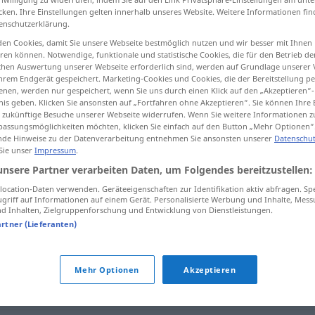
cken. Ihre Einstellungen gelten innerhalb unseres Website. Weitere Informationen fin
enschutzerklärung.
en Cookies, damit Sie unsere Webseite bestmöglich nutzen und wir besser mit Ihnen
en können. Notwendige, funktionale und statistische Cookies, die für den Betrieb d
tippen)
ischen Auswertung unserer Webseite erforderlich sind, werden auf Grundlage unserer
hrem Endgerät gespeichert. Marketing-Cookies und Cookies, die der Bereitstellung per
nen, werden nur gespeichert, wenn Sie uns durch einen Klick auf den „Akzeptieren“-
nis geben. Klicken Sie ansonsten auf „Fortfahren ohne Akzeptieren“. Sie können Ihre 
ür zukünftige Besuche unserer Webseite widerrufen. Wenn Sie weitere Informationen 
assungsmöglichkeiten möchten, klicken Sie einfach auf den Button „Mehr Optionen“
de Hinweise zu der Datenverarbeitung entnehmen Sie ansonsten unserer
Datenschut
 Sie unser
Impressum
.
grundlegend
unsere Partner verarbeiten Daten, um Folgendes bereitzustellen:
ocation-Daten verwenden. Geräteeigenschaften zur Identifikation aktiv abfragen. Sp
griff auf Informationen auf einem Gerät. Personalisierte Werbung und Inhalte, Mes
nd"
 Inhalten, Zielgruppenforschung und Entwicklung von Dienstleistungen.
artner (Lieferanten)
Mehr Optionen
Akzeptieren
senziell
,
elementar
,
prinzipiell
,
wichtig