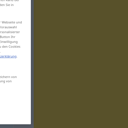
den Sie in
er Webseite und
 Vorauswahl
sonalisierter
Button Ihr
Einwilligung
zu den Cookies
.
zerklärung
.
eichern von
sung von