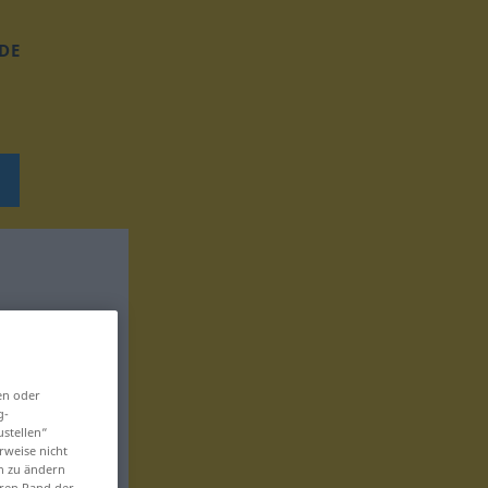
DE
en oder
g-
ustellen“
rweise nicht
en zu ändern
eren Rand der