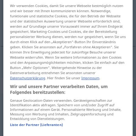
Wir verwenden Cookies, damit Sie unsere Webseite bestmöglich nutzen
Übersicht aller Übersetzungen
und wir besser mit Ihnen kommunizieren können. Notwendige,
funktionale und statistische Cookies, die für den Betrieb der Webseite
(Für mehr Details die Übersetzung anklicken/antippen)
und der statistischen Auswertung unserer Webseite erforderlich sind,
werden auf Grundlage unserer Vorauswahl immer auf Ihrem Endgerät
彻底的
gespeichert. Marketing-Cookies und Cookies, die der Bereitstellung
personalisierter Werbung dienen, werden nur gespeichert, wenn Sie uns
durch einen Klick auf den „Akzeptieren“-Button Ihr Einverständnis
geben. Klicken Sie ansonsten auf „Fortfahren ohne Akzeptieren“. Sie
können Ihre Einwilligung jederzeit für zukünftige Besuche unserer
Webseite widerrufen. Wenn Sie weitere Informationen zu den Cookies
彻底的
[chèdǐde]
gründlich
und den Anpassungsmöglichkeiten möchten, klicken Sie einfach auf den
Button „Mehr Optionen“. Weitergehende Hinweise zu der
Datenverarbeitung entnehmen Sie ansonsten unserer
Datenschutzerklärung
. Hier finden Sie unser
Impressum
.
„gründlich“
: Adverb
Wir und unsere Partner verarbeiten Daten, um
Folgendes bereitzustellen:
Genaue Geolocation-Daten verwenden. Geräteeigenschaften zur
gründlich
adv
Identifikation aktiv abfragen. Speichern von und/oder Zugriff auf
Informationen auf einem Gerät. Personalisierte Werbung und Inhalte,
Übersicht aller Übersetzungen
Messung von Werbung und Inhalten, Zielgruppenforschung und
Entwicklung von Dienstleistungen.
(Für mehr Details die Übersetzung anklicken/antippen)
Liste der Partner (Lieferanten)
完全