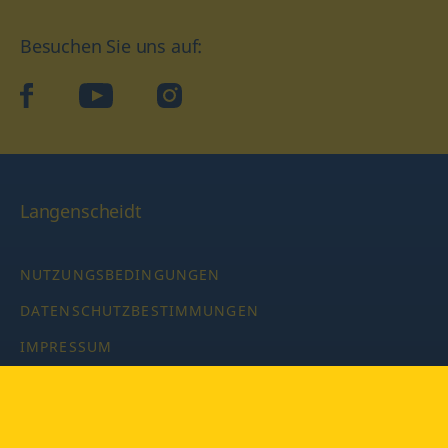
Besuchen Sie uns auf:
facebook
YouTube
Instagram
Langenscheidt
NUTZUNGSBEDINGUNGEN
DATENSCHUTZBESTIMMUNGEN
IMPRESSUM
PRIVATSPHÄRE-EINSTELLUNGEN
LATEINWÖRTERBUCH MIT CODE