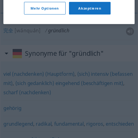
Mehr Optionen
Akzeptieren
完全
[wánquán]
gründlich
Synonyme für "gründlich"
viel (nachdenken) (Hauptform)
,
(sich) intensiv (befassen
mit)
,
(sich gedanklich) eingehend (beschäftigen mit)
,
scharf (nachdenken)
gehörig
grundlegend
,
radikal
,
fundamental
,
rigoros
,
entschieden