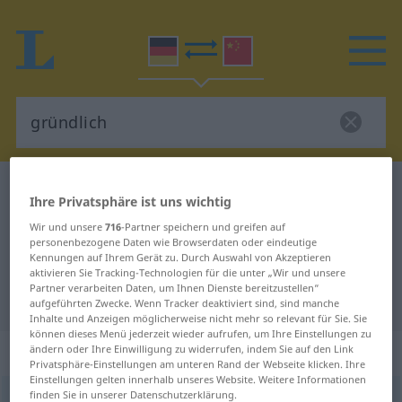
Deutsch-Chinesisch Wörterbuch
gründlich
Ihre Privatsphäre ist uns wichtig
Deutsch-Chinesisch Übersetzung
Wir und unsere
716
-Partner speichern und greifen auf
für "gründlich"
personenbezogene Daten wie Browserdaten oder eindeutige
Kennungen auf Ihrem Gerät zu. Durch Auswahl von Akzeptieren
aktivieren Sie Tracking-Technologien für die unter „Wir und unsere
Partner verarbeiten Daten, um Ihnen Dienste bereitzustellen“
"gründlich" Chinesisch Übersetzung
aufgeführten Zwecke. Wenn Tracker deaktiviert sind, sind manche
Inhalte und Anzeigen möglicherweise nicht mehr so relevant für Sie. Sie
können dieses Menü jederzeit wieder aufrufen, um Ihre Einstellungen zu
„gründlich“
: Adjektiv
ändern oder Ihre Einwilligung zu widerrufen, indem Sie auf den Link
Privatsphäre-Einstellungen am unteren Rand der Webseite klicken. Ihre
Einstellungen gelten innerhalb unseres Website. Weitere Informationen
finden Sie in unserer Datenschutzerklärung.
gründlich
adj