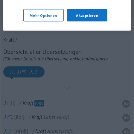
"Kraft" Chinesisch Übersetzung
Mehr Optionen
Akzeptieren
„Kraft“
: Femininum
Kraft
f
Übersicht aller Übersetzungen
(Für mehr Details die Übersetzung anklicken/antippen)
力, 力气, 人力
力
[lì]
Kraft
PHYS
力气
[lìqi]
Kraft
Lebenskraft
人力
[rénlì]
Kraft
Arbeitskraft