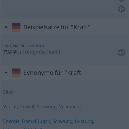
Beispielsätze für "Kraft"
vor, von Kraft
strotzen
充满活力
[cōngmǎn huólì]
Synonyme für "Kraft"
Eifer
Wucht
,
Gewalt
,
Schwung
,
Vehemenz
Energie
,
Dampf (ugs.)
,
Schwung
,
Leistung
,