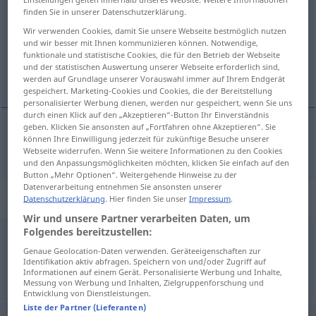
finden Sie in unserer Datenschutzerklärung.
Übersicht aller Übersetzungen
Wir verwenden Cookies, damit Sie unsere Webseite bestmöglich nutzen
(Für mehr Details die Übersetzung anklicken/antippen)
und wir besser mit Ihnen kommunizieren können. Notwendige,
funktionale und statistische Cookies, die für den Betrieb der Webseite
und der statistischen Auswertung unserer Webseite erforderlich sind,
根据
werden auf Grundlage unserer Vorauswahl immer auf Ihrem Endgerät
gespeichert. Marketing-Cookies und Cookies, die der Bereitstellung
personalisierter Werbung dienen, werden nur gespeichert, wenn Sie uns
durch einen Klick auf den „Akzeptieren“-Button Ihr Einverständnis
geben. Klicken Sie ansonsten auf „Fortfahren ohne Akzeptieren“. Sie
können Ihre Einwilligung jederzeit für zukünftige Besuche unserer
根据
[gēnjù]
kraft
Webseite widerrufen. Wenn Sie weitere Informationen zu den Cookies
und den Anpassungsmöglichkeiten möchten, klicken Sie einfach auf den
Button „Mehr Optionen“. Weitergehende Hinweise zu der
Datenverarbeitung entnehmen Sie ansonsten unserer
Synonyme für "kraft"
Datenschutzerklärung
. Hier finden Sie unser
Impressum
.
Wir und unsere Partner verarbeiten Daten, um
Folgendes bereitzustellen:
aufgrund (von)
,
durch
Genaue Geolocation-Daten verwenden. Geräteeigenschaften zur
Identifikation aktiv abfragen. Speichern von und/oder Zugriff auf
Informationen auf einem Gerät. Personalisierte Werbung und Inhalte,
© OpenThesaurus.de
Messung von Werbung und Inhalten, Zielgruppenforschung und
Entwicklung von Dienstleistungen.
Liste der Partner (Lieferanten)