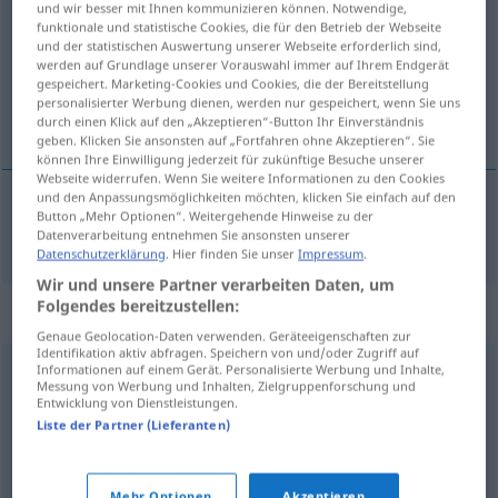
und wir besser mit Ihnen kommunizieren können. Notwendige,
funktionale und statistische Cookies, die für den Betrieb der Webseite
Übersicht aller Übersetzungen
und der statistischen Auswertung unserer Webseite erforderlich sind,
werden auf Grundlage unserer Vorauswahl immer auf Ihrem Endgerät
(Für mehr Details die Übersetzung anklicken/antippen)
gespeichert. Marketing-Cookies und Cookies, die der Bereitstellung
personalisierter Werbung dienen, werden nur gespeichert, wenn Sie uns
蒸汽
durch einen Klick auf den „Akzeptieren“-Button Ihr Einverständnis
geben. Klicken Sie ansonsten auf „Fortfahren ohne Akzeptieren“. Sie
können Ihre Einwilligung jederzeit für zukünftige Besuche unserer
Webseite widerrufen. Wenn Sie weitere Informationen zu den Cookies
und den Anpassungsmöglichkeiten möchten, klicken Sie einfach auf den
Button „Mehr Optionen“. Weitergehende Hinweise zu der
蒸汽
[zhēngqì]
Dampf
Datenverarbeitung entnehmen Sie ansonsten unserer
Datenschutzerklärung
. Hier finden Sie unser
Impressum
.
Wir und unsere Partner verarbeiten Daten, um
Folgendes bereitzustellen:
Synonyme für "Dampf"
Genaue Geolocation-Daten verwenden. Geräteeigenschaften zur
Identifikation aktiv abfragen. Speichern von und/oder Zugriff auf
Informationen auf einem Gerät. Personalisierte Werbung und Inhalte,
Kraft
,
Energie
,
Schwung
,
Leistung
,
Leistungsfähigkeit
Messung von Werbung und Inhalten, Zielgruppenforschung und
Entwicklung von Dienstleistungen.
Liste der Partner (Lieferanten)
Schleier
,
Brühe (ugs., fig.)
,
Dunst
,
Nebel
,
Suppe (ugs.,
fig.)
Mehr Optionen
Akzeptieren