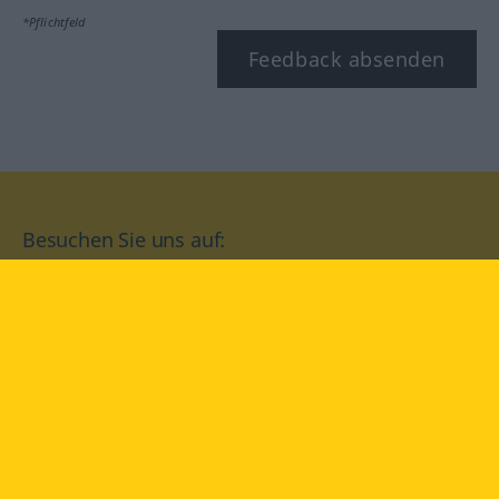
*Pflichtfeld
Feedback absenden
Besuchen Sie uns auf:
facebook
YouTube
Instagram
Langenscheidt
NUTZUNGSBEDINGUNGEN