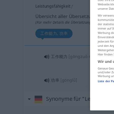
Webseite kli
Leistungsfähigkeit
f
unserer Dat
Übersicht aller Übersetzungen
Wir verwend
kommunizier
(Für mehr Details die Übersetzung anklicken/an
der statist
immer auf I
工作能力, 功率
Werbung die
Einverständ
jederzeit f
und den Anp
Weitergehen
Hier finden
工作能力
[gōngzuò nénglì]
Wir und 
Genaue Geol
und/oder Zu
Werbung und
功率
[gōnglǜ]
Liste der P
Synonyme für "Leistungsfä