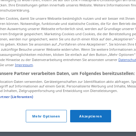
cken. Ihre Einstellungen gelten innerhalb unseres Website. Weitere Informationen fin
enschutzerklärung.
en Cookies, damit Sie unsere Webseite bestmöglich nutzen und wir besser mit Ihnen
en können. Notwendige, funktionale und statistische Cookies, die für den Betrieb d
tippen)
ischen Auswertung unserer Webseite erforderlich sind, werden auf Grundlage unserer
hrem Endgerät gespeichert. Marketing-Cookies und Cookies, die der Bereitstellung per
nen, werden nur gespeichert, wenn Sie uns durch einen Klick auf den „Akzeptieren“-
nis geben. Klicken Sie ansonsten auf „Fortfahren ohne Akzeptieren“. Sie können Ihre 
ür zukünftige Besuche unserer Webseite widerrufen. Wenn Sie weitere Informationen 
assungsmöglichkeiten möchten, klicken Sie einfach auf den Button „Mehr Optionen“
de Hinweise zu der Datenverarbeitung entnehmen Sie ansonsten unserer
Datenschut
 Sie unser
Impressum
.
Leistungsfähigkeit
eines Arbeiters,
unsere Partner verarbeiten Daten, um Folgendes bereitzustellen:
einer Person, eines Unternehmens
ocation-Daten verwenden. Geräteeigenschaften zur Identifikation aktiv abfragen. Sp
griff auf Informationen auf einem Gerät. Personalisierte Werbung und Inhalte, Mes
 Inhalten, Zielgruppenforschung und Entwicklung von Dienstleistungen.
Leistungsfähigkeit
eines Autos
artner (Lieferanten)
higkeit"
Mehr Optionen
Akzeptieren