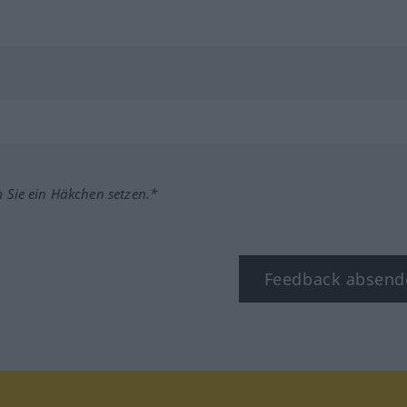
m Sie ein Häkchen setzen.*
Feedback absend