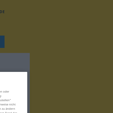
DE
en oder
g-
ustellen“
rweise nicht
en zu ändern
eren Rand der