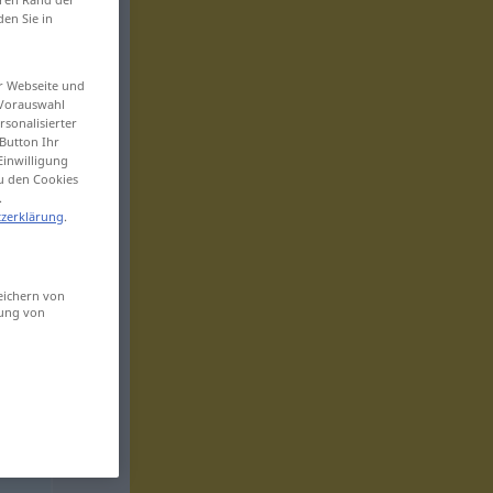
den Sie in
er Webseite und
 Vorauswahl
sonalisierter
Button Ihr
Einwilligung
zu den Cookies
.
zerklärung
.
eichern von
sung von