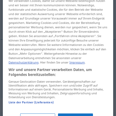
Wir verwenden Cookies, damit Sie unsere Webseite bestmöglich nutzen
und wir besser mit Ihnen kommunizieren können. Notwendige,
Übersicht aller Übersetzungen
funktionale und statistische Cookies, die für den Betrieb der Webseite
und der statistischen Auswertung unserer Webseite erforderlich sind,
(Für mehr Details die Übersetzung anklicken/antippen)
werden auf Grundlage unserer Vorauswahl immer auf Ihrem Endgerät
gespeichert. Marketing-Cookies und Cookies, die der Bereitstellung
暴力, 暴行, 权力
personalisierter Werbung dienen, werden nur gespeichert, wenn Sie uns
durch einen Klick auf den „Akzeptieren“-Button Ihr Einverständnis
geben. Klicken Sie ansonsten auf „Fortfahren ohne Akzeptieren“. Sie
können Ihre Einwilligung jederzeit für zukünftige Besuche unserer
Webseite widerrufen. Wenn Sie weitere Informationen zu den Cookies
und den Anpassungsmöglichkeiten möchten, klicken Sie einfach auf den
暴力
[bàolì]
Gewalt
Kraftanwendung
Button „Mehr Optionen“. Weitergehende Hinweise zu der
Datenverarbeitung entnehmen Sie ansonsten unserer
Datenschutzerklärung
. Hier finden Sie unser
Impressum
.
暴行
[bàoxíng]
Gewalt
meist unrechtmäßige
Wir und unsere Partner verarbeiten Daten, um
Folgendes bereitzustellen:
权力
[quánlì]
Gewalt
Machtbefugnis
Genaue Geolocation-Daten verwenden. Geräteeigenschaften zur
Identifikation aktiv abfragen. Speichern von und/oder Zugriff auf
Informationen auf einem Gerät. Personalisierte Werbung und Inhalte,
Messung von Werbung und Inhalten, Zielgruppenforschung und
Entwicklung von Dienstleistungen.
Liste der Partner (Lieferanten)
Beispielsätze für "Gewalt"