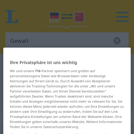
Ihre Privatsphäre ist uns wichtig
Deutsch-Chinesisch Wörterbuch
Gewalt
Wir und unsere
716
-Partner speichern und greifen auf
Deutsch-Chinesisch Übersetzung
personenbezogene Daten wie Browserdaten oder eindeutige
für "Gewalt"
Kennungen auf Ihrem Gerät zu. Durch Auswahl von Akzeptieren
aktivieren Sie Tracking-Technologien für die unter „Wir und unsere
Partner verarbeiten Daten, um Ihnen Dienste bereitzustellen“
aufgeführten Zwecke. Wenn Tracker deaktiviert sind, sind manche
"Gewalt" Chinesisch Übersetzung
Inhalte und Anzeigen möglicherweise nicht mehr so relevant für Sie. Sie
können dieses Menü jederzeit wieder aufrufen, um Ihre Einstellungen zu
ändern oder Ihre Einwilligung zu widerrufen, indem Sie auf den Link
„Gewalt“
: Femininum
Privatsphäre-Einstellungen am unteren Rand der Webseite klicken. Ihre
Einstellungen gelten innerhalb unseres Website. Weitere Informationen
finden Sie in unserer Datenschutzerklärung.
Gewalt
f