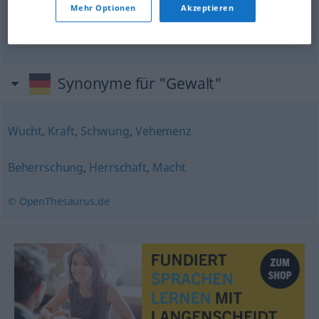
Mehr Optionen
Akzeptieren
in Gewalt
umschlagen
转变成暴力
[zhuǎnbiàn chéng bàolì]
Synonyme für "Gewalt"
Wucht
,
Kraft
,
Schwung
,
Vehemenz
Beherrschung
,
Herrschaft
,
Macht
© OpenThesaurus.de