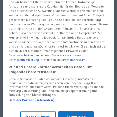
und wir besser mit Ihnen kommunizieren können. Notwendige,
funktionale und statistische Cookies, die für den Betrieb der Webseite
Vehemenz
f
und der statistischen Auswertung unserer Webseite erforderlich sind,
werden auf Grundlage unserer Vorauswahl immer auf Ihrem Endgerät
Übersicht aller Übersetzungen
gespeichert. Marketing-Cookies und Cookies, die der Bereitstellung
(Für mehr Details die Übersetzung anklicken/antippen)
personalisierter Werbung dienen, werden nur gespeichert, wenn Sie uns
durch einen Klick auf den „Akzeptieren“-Button Ihr Einverständnis
geben. Klicken Sie ansonsten auf „Fortfahren ohne Akzeptieren“. Sie
猛烈
können Ihre Einwilligung jederzeit für zukünftige Besuche unserer
Webseite widerrufen. Wenn Sie weitere Informationen zu den Cookies
und den Anpassungsmöglichkeiten möchten, klicken Sie einfach auf den
Button „Mehr Optionen“. Weitergehende Hinweise zu der
Datenverarbeitung entnehmen Sie ansonsten unserer
Datenschutzerklärung
. Hier finden Sie unser
Impressum
.
猛烈
[měngliè]
Vehemenz
Wir und unsere Partner verarbeiten Daten, um
Folgendes bereitzustellen:
Genaue Geolocation-Daten verwenden. Geräteeigenschaften zur
Synonyme für "Vehemenz"
Identifikation aktiv abfragen. Speichern von und/oder Zugriff auf
Informationen auf einem Gerät. Personalisierte Werbung und Inhalte,
Messung von Werbung und Inhalten, Zielgruppenforschung und
Entwicklung von Dienstleistungen.
Nachdruck
Liste der Partner (Lieferanten)
Wucht
,
Gewalt
,
Kraft
,
Schwung
Mehr Optionen
Akzeptieren