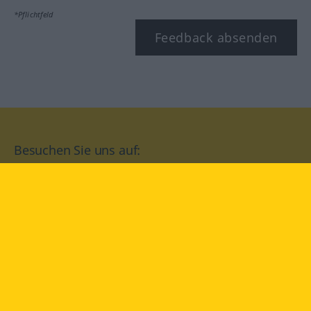
*Pflichtfeld
Feedback absenden
Besuchen Sie uns auf:
facebook
YouTube
Instagram
Langenscheidt
NUTZUNGSBEDINGUNGEN