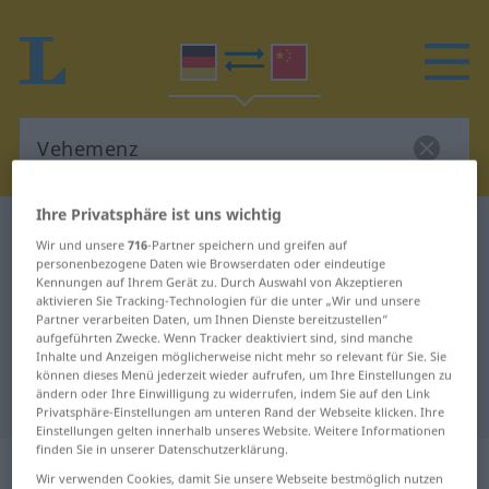
Ihre Privatsphäre ist uns wichtig
Deutsch-Chinesisch Wörterbuch
Vehemenz
Wir und unsere
716
-Partner speichern und greifen auf
Deutsch-Chinesisch Übersetzung
personenbezogene Daten wie Browserdaten oder eindeutige
Kennungen auf Ihrem Gerät zu. Durch Auswahl von Akzeptieren
für "Vehemenz"
aktivieren Sie Tracking-Technologien für die unter „Wir und unsere
Partner verarbeiten Daten, um Ihnen Dienste bereitzustellen“
aufgeführten Zwecke. Wenn Tracker deaktiviert sind, sind manche
Inhalte und Anzeigen möglicherweise nicht mehr so relevant für Sie. Sie
"Vehemenz" Chinesisch
können dieses Menü jederzeit wieder aufrufen, um Ihre Einstellungen zu
ändern oder Ihre Einwilligung zu widerrufen, indem Sie auf den Link
Übersetzung
Privatsphäre-Einstellungen am unteren Rand der Webseite klicken. Ihre
Einstellungen gelten innerhalb unseres Website. Weitere Informationen
finden Sie in unserer Datenschutzerklärung.
„Vehemenz“
: Femininum
Wir verwenden Cookies, damit Sie unsere Webseite bestmöglich nutzen