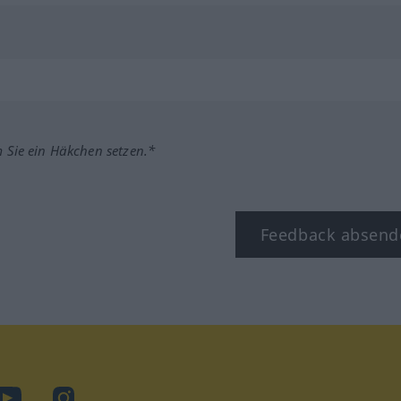
m Sie ein Häkchen setzen.*
Feedback absend
ook
YouTube
Instagram