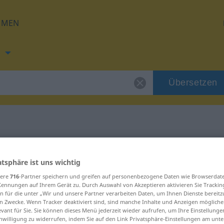
HMEN
h
Übersetzen
 für "Vitalität"
atsphäre ist uns wichtig
ung
sere
716
-Partner speichern und greifen auf personenbezogene Daten wie Browserdat
Kennungen auf Ihrem Gerät zu. Durch Auswahl von Akzeptieren aktivieren Sie Trackin
n für die unter „Wir und unsere Partner verarbeiten Daten, um Ihnen Dienste bereitz
n Zwecke. Wenn Tracker deaktiviert sind, sind manche Inhalte und Anzeigen mögliche
evant für Sie. Sie können dieses Menü jederzeit wieder aufrufen, um Ihre Einstellung
inwilligung zu widerrufen, indem Sie auf den Link Privatsphäre-Einstellungen am unt