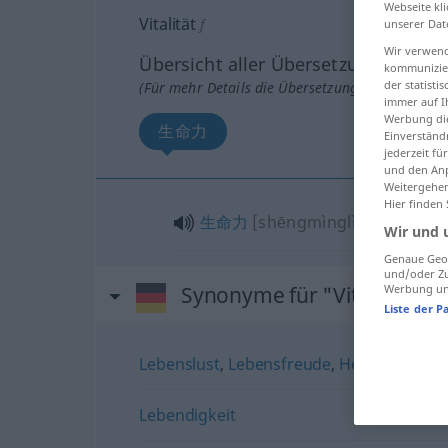
Webseite kli
Vitalität
f
unserer Dat
Wir verwend
Übersicht aller Übersetzungen
kommunizier
der statist
(Für mehr Details die Übersetzung anklicken/an
immer auf I
Werbung die
生命力
Einverständ
jederzeit f
und den Anp
Weitergehen
Hier finden
生命力
[shēngmìnglì]
Wir und 
Genaue Geol
und/oder Zu
Synonyme für "Vitalität"
Werbung und
Liste der P
Lebenslust
,
Lebensfreude
,
Heiterkeit
Lebendigkeit