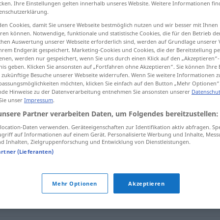
cken. Ihre Einstellungen gelten innerhalb unseres Website. Weitere Informationen fin
enschutzerklärung.
en Cookies, damit Sie unsere Webseite bestmöglich nutzen und wir besser mit Ihnen
en können. Notwendige, funktionale und statistische Cookies, die für den Betrieb d
ischen Auswertung unserer Webseite erforderlich sind, werden auf Grundlage unserer
tippen)
hrem Endgerät gespeichert. Marketing-Cookies und Cookies, die der Bereitstellung per
nen, werden nur gespeichert, wenn Sie uns durch einen Klick auf den „Akzeptieren“-
nis geben. Klicken Sie ansonsten auf „Fortfahren ohne Akzeptieren“. Sie können Ihre 
ür zukünftige Besuche unserer Webseite widerrufen. Wenn Sie weitere Informationen 
assungsmöglichkeiten möchten, klicken Sie einfach auf den Button „Mehr Optionen“
de Hinweise zu der Datenverarbeitung entnehmen Sie ansonsten unserer
Datenschut
 Sie unser
Impressum
.
Vitalität
unsere Partner verarbeiten Daten, um Folgendes bereitzustellen:
ocation-Daten verwenden. Geräteeigenschaften zur Identifikation aktiv abfragen. Sp
griff auf Informationen auf einem Gerät. Personalisierte Werbung und Inhalte, Mes
 Inhalten, Zielgruppenforschung und Entwicklung von Dienstleistungen.
artner (Lieferanten)
Mehr Optionen
Akzeptieren