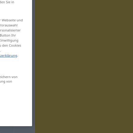
den Sie in
er Webseite und
 Vorauswahl
sonalisierter
Button Ihr
Einwilligung
zu den Cookies
.
zerklärung
.
eichern von
sung von