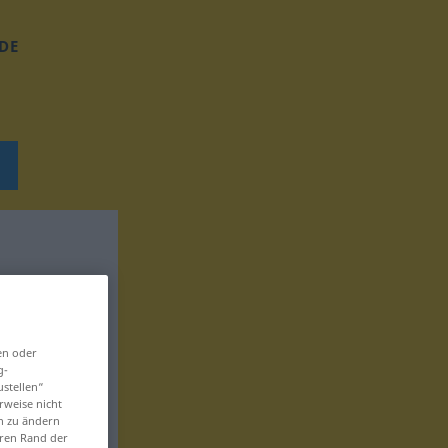
DE
en oder
g-
ustellen“
rweise nicht
en zu ändern
eren Rand der