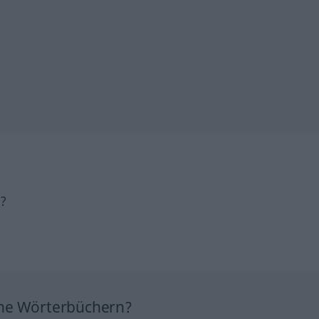
h?
ine Wörterbüchern?