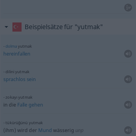
Beispielsätze für "yutmak"
dolma
yutmak
hereinfallen
dilini yutmak
sprachlos
sein
zokayı yutmak
in die
Falle
gehen
tükürüğünü yutmak
(ihm) wird der
Mund
wässerig
unp