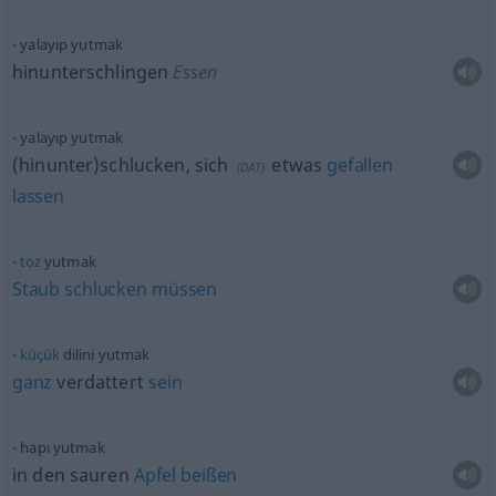
yalayıp yutmak
hinunterschlingen
Essen
yalayıp yutmak
(hinunter)schlucken, sich
etwas
gefallen
(
DAT
)
lassen
toz
yutmak
Staub
schlucken
müssen
küçük
dilini yutmak
ganz
verdattert
sein
hapı yutmak
in den sauren
Apfel
beißen