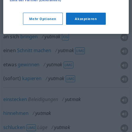
verschlingen
Buch
yutmak
FIG
verschlucken
Silben
yutmak
Mehr Optionen
Akzeptieren
an sich
bringen
yutmak
FIG
einen
Schnitt
machen
yutmak
UMG
etwas
gewinnen
yutmak
UMG
(sofort)
kapieren
yutmak
UMG
einstecken
Beleidigungen
yutmak
hinnehmen
yutmak
schlucken
Lüge
yutmak
UMG