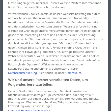
Einstellungen gelten innerhalb unseres Website. Weitere Informationen
finden Sie in unserer Datenschutzerklärung.
Übersicht aller Übersetzungen
Wir verwenden Cookies, damit Sie unsere Webseite bestmöglich nutzen
(Für mehr Details die Übersetzung anklicken/antippen)
und wir besser mit Ihnen kommunizieren können. Notwendige,
funktionale und statistische Cookies, die für den Betrieb der Webseite
hinunterschlucken, einnehmen, verschlingen,
und der statistischen Auswertung unserer Webseite erforderlich sind,
verschlucken
werden auf Grundlage unserer Vorauswahl immer auf Ihrem Endgerät
gespeichert. Marketing-Cookies und Cookies, die der Bereitstellung
personalisierter Werbung dienen, werden nur gespeichert, wenn Sie uns
durch einen Klick auf den „Akzeptieren“-Button Ihr Einverständnis
an sich bringen, einen Schnitt machen,
geben. Klicken Sie ansonsten auf „Fortfahren ohne Akzeptieren“. Sie
gewinnen, kapieren
können Ihre Einwilligung jederzeit für zukünftige Besuche unserer
Webseite widerrufen. Wenn Sie weitere Informationen zu den Cookies
und den Anpassungsmöglichkeiten möchten, klicken Sie einfach auf den
einstecken, hinnehmen, schlucken
Button „Mehr Optionen“. Weitergehende Hinweise zu der
Datenverarbeitung entnehmen Sie ansonsten unserer
Datenschutzerklärung
. Hier finden Sie unser
Impressum
.
Wir und unsere Partner verarbeiten Daten, um
Folgendes bereitzustellen:
hinunterschlucken
yutmak
Genaue Geolocation-Daten verwenden. Geräteeigenschaften zur
Identifikation aktiv abfragen. Speichern von und/oder Zugriff auf
Informationen auf einem Gerät. Personalisierte Werbung und Inhalte,
einnehmen
yutmak
MED
Messung von Werbung und Inhalten, Zielgruppenforschung und
Entwicklung von Dienstleistungen.
Liste der Partner (Lieferanten)