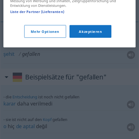
Messung von Werbung und Inhalten, Zielgruppenforschung und
Entwicklung von Dienstleistungen.
kayıp, şehit
Liste der Partner (Lieferanten)
Mehr Optionen
Akzeptieren
kayıp
gefallen
MIL
şehit
gefallen
Beispielsätze für "gefallen"
die
Entscheidung
ist noch nicht gefallen
karar
daha verilmedi
sie ist nicht auf den
Kopf
gefallen
o
hiç
de
aptal
değil