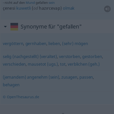
nicht auf den
Mund
gefallen
sein
çenesi
kuvvetli
(
od
hazırcevap)
olmak
Synonyme für "gefallen"
vergöttern
,
gernhaben
,
lieben
,
(sehr) mögen
selig (nachgestellt) (veraltet)
,
verstorben
,
gestorben
,
verschieden
,
mausetot (ugs.)
,
tot
,
verblichen (geh.)
(jemandem) angenehm (sein)
,
zusagen
,
passen
,
behagen
© OpenThesaurus.de