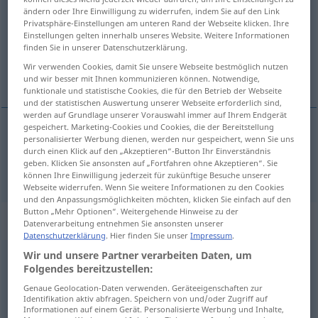
ändern oder Ihre Einwilligung zu widerrufen, indem Sie auf den Link
Privatsphäre-Einstellungen am unteren Rand der Webseite klicken. Ihre
Übersicht aller Übersetzungen
Einstellungen gelten innerhalb unseres Website. Weitere Informationen
(Für mehr Details die Übersetzung anklicken/antippen)
finden Sie in unserer Datenschutzerklärung.
Wir verwenden Cookies, damit Sie unsere Webseite bestmöglich nutzen
hoşuna gitmek
und wir besser mit Ihnen kommunizieren können. Notwendige,
funktionale und statistische Cookies, die für den Betrieb der Webseite
und der statistischen Auswertung unserer Webseite erforderlich sind,
werden auf Grundlage unserer Vorauswahl immer auf Ihrem Endgerät
gespeichert. Marketing-Cookies und Cookies, die der Bereitstellung
personalisierter Werbung dienen, werden nur gespeichert, wenn Sie uns
hoşuna
gitmek
(
)
gefallen
-IN
durch einen Klick auf den „Akzeptieren“-Button Ihr Einverständnis
geben. Klicken Sie ansonsten auf „Fortfahren ohne Akzeptieren“. Sie
können Ihre Einwilligung jederzeit für zukünftige Besuche unserer
Webseite widerrufen. Wenn Sie weitere Informationen zu den Cookies
und den Anpassungsmöglichkeiten möchten, klicken Sie einfach auf den
Button „Mehr Optionen“. Weitergehende Hinweise zu der
„gefallen“
: Adjektiv, adjektivisch
Datenverarbeitung entnehmen Sie ansonsten unserer
Datenschutzerklärung
. Hier finden Sie unser
Impressum
.
Wir und unsere Partner verarbeiten Daten, um
gefallen
adj
Folgendes bereitzustellen:
Übersicht aller Übersetzungen
Genaue Geolocation-Daten verwenden. Geräteeigenschaften zur
Identifikation aktiv abfragen. Speichern von und/oder Zugriff auf
(Für mehr Details die Übersetzung anklicken/antippen)
Informationen auf einem Gerät. Personalisierte Werbung und Inhalte,