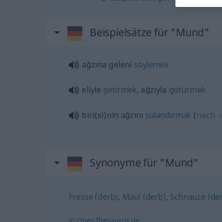
Beispielsätze für "Mund"
ağzına geleni
söylemek
eliyle
getirmek
, ağzıyla
götürmek
biri(si)nin
ağzını
sulandırmak
(
nach
-
Synonyme für "Mund"
Fresse (derb)
,
Maul (derb)
,
Schnauze (de
© OpenThesaurus.de