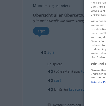
mehr so rel
Mund
m
<
-s
;
Münder
>
oder Ihre E
Webseite kli
Übersicht aller Übersetzungen
unserer Dat
(Für mehr Details die Übersetzung anklicken/an
Wir verwend
kommunizier
der statist
ağız
immer auf I
Werbung die
Einverständ
jederzeit f
und den Anp
ağız
Weitergehen
Hier finden
Wir und 
Beispiele
Genaue Geol
(yüksekten) atıp
tutmak
und/oder Zu
Werbung und
sus!
Liste der P
biri(si)ni
kabaca
susturmak
Beispiele anzeigen