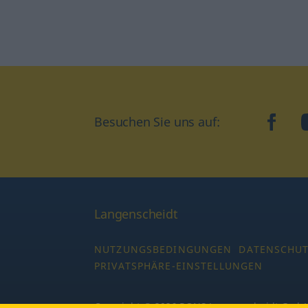
Besuchen Sie uns auf:
faceb
Langenscheidt
NUTZUNGSBEDINGUNGEN
DATENSCHU
PRIVATSPHÄRE-EINSTELLUNGEN
Copyright © 2026 PONS Langenscheidt GmbH,