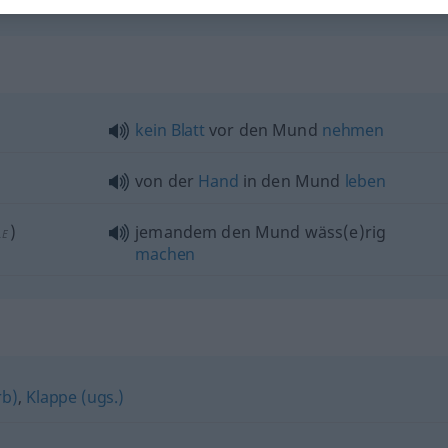
kein
Blatt
vor den Mund
nehmen
von der
Hand
in den Mund
leben
)
jemandem den Mund wäss(e)rig
LE
machen
rb)
,
Klappe (ugs.)