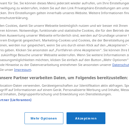
evant für Sie. Sie können dieses Menü jederzeit wieder aufrufen, um Ihre Einstellung
inwilligung zu widerrufen, indem Sie auf den Link Privatsphäre-Einstellungen am unt
cken. Ihre Einstellungen gelten innerhalb unseres Website. Weitere Informationen fin
enschutzerklärung.
tippen)
en Cookies, damit Sie unsere Webseite bestmöglich nutzen und wir besser mit Ihnen
en können. Notwendige, funktionale und statistische Cookies, die für den Betrieb d
ischen Auswertung unserer Webseite erforderlich sind, werden auf Grundlage unserer
hrem Endgerät gespeichert. Marketing-Cookies und Cookies, die der Bereitstellung per
nen, werden nur gespeichert, wenn Sie uns durch einen Klick auf den „Akzeptieren“-
nis geben. Klicken Sie ansonsten auf „Fortfahren ohne Akzeptieren“. Sie können Ihre 
ür zukünftige Besuche unserer Webseite widerrufen. Wenn Sie weitere Informationen 
assungsmöglichkeiten möchten, klicken Sie einfach auf den Button „Mehr Optionen“
Mund
de Hinweise zu der Datenverarbeitung entnehmen Sie ansonsten unserer
Datenschut
 Sie unser
Impressum
.
unsere Partner verarbeiten Daten, um Folgendes bereitzustellen:
ocation-Daten verwenden. Geräteeigenschaften zur Identifikation aktiv abfragen. Sp
den Mund
voll
nehmen
griff auf Informationen auf einem Gerät. Personalisierte Werbung und Inhalte, Mes
 Inhalten, Zielgruppenforschung und Entwicklung von Dienstleistungen.
halt
den Mund!
artner (Lieferanten)
jemandem über den Mund
fahren
UMG
Mehr Optionen
Akzeptieren