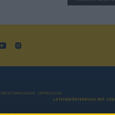
ook
YouTube
Instagram
TZBESTIMMUNGEN
IMPRESSUM
LATEINWÖRTERBUCH MIT COD
 Alle Rechte vorbehalten.