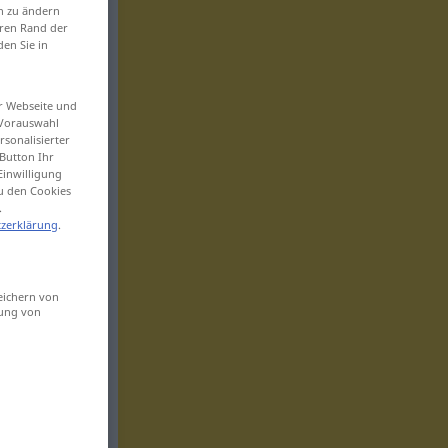
en zu ändern
eren Rand der
den Sie in
er Webseite und
 Vorauswahl
sonalisierter
Button Ihr
Einwilligung
zu den Cookies
.
zerklärung
.
eichern von
sung von