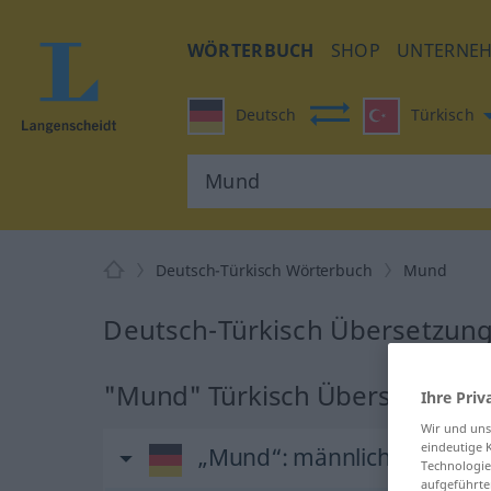
WÖRTERBUCH
SHOP
UNTERNE
Deutsch
Türkisch
Deutsch-Türkisch Wörterbuch
Mund
Deutsch-Türkisch Übersetzun
"Mund" Türkisch Übersetzung
Ihre Priv
Wir und un
eindeutige 
„Mund“
: männlich
Technologie
aufgeführte