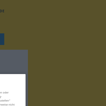
DE
en oder
g-
ustellen“
rweise nicht