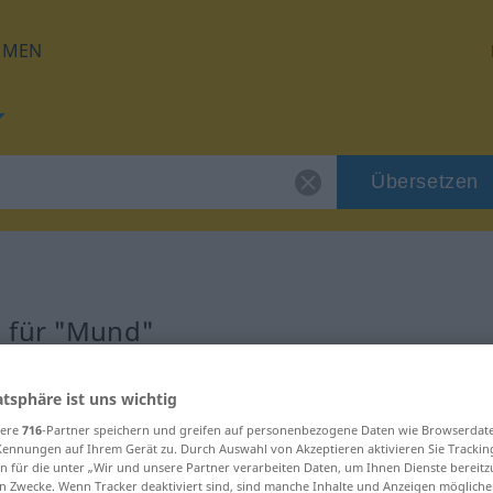
HMEN
Übersetzen
g für "Mund"
atsphäre ist uns wichtig
sere
716
-Partner speichern und greifen auf personenbezogene Daten wie Browserdat
Kennungen auf Ihrem Gerät zu. Durch Auswahl von Akzeptieren aktivieren Sie Trackin
n für die unter „Wir und unsere Partner verarbeiten Daten, um Ihnen Dienste bereitz
n Zwecke. Wenn Tracker deaktiviert sind, sind manche Inhalte und Anzeigen mögliche