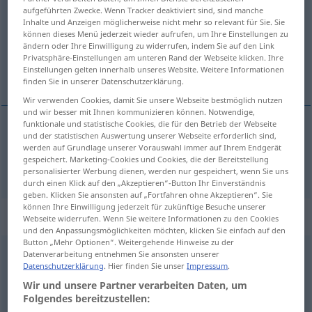
aufgeführten Zwecke. Wenn Tracker deaktiviert sind, sind manche
Inhalte und Anzeigen möglicherweise nicht mehr so relevant für Sie. Sie
Übersicht aller Übersetzungen
können dieses Menü jederzeit wieder aufrufen, um Ihre Einstellungen zu
(Für mehr Details die Übersetzung anklicken/antippen)
ändern oder Ihre Einwilligung zu widerrufen, indem Sie auf den Link
Privatsphäre-Einstellungen am unteren Rand der Webseite klicken. Ihre
Einstellungen gelten innerhalb unseres Website. Weitere Informationen
Essen
finden Sie in unserer Datenschutzerklärung.
Wir verwenden Cookies, damit Sie unsere Webseite bestmöglich nutzen
und wir besser mit Ihnen kommunizieren können. Notwendige,
funktionale und statistische Cookies, die für den Betrieb der Webseite
und der statistischen Auswertung unserer Webseite erforderlich sind,
Essen
yemek
N
werden auf Grundlage unserer Vorauswahl immer auf Ihrem Endgerät
gespeichert. Marketing-Cookies und Cookies, die der Bereitstellung
personalisierter Werbung dienen, werden nur gespeichert, wenn Sie uns
durch einen Klick auf den „Akzeptieren“-Button Ihr Einverständnis
geben. Klicken Sie ansonsten auf „Fortfahren ohne Akzeptieren“. Sie
können Ihre Einwilligung jederzeit für zukünftige Besuche unserer
„yemek“
: geçişli fiil | geçişsiz fiil
Webseite widerrufen. Wenn Sie weitere Informationen zu den Cookies
und den Anpassungsmöglichkeiten möchten, klicken Sie einfach auf den
Button „Mehr Optionen“. Weitergehende Hinweise zu der
yemek
v/t
&
v/i
<
yer
>
Datenverarbeitung entnehmen Sie ansonsten unserer
Datenschutzerklärung
. Hier finden Sie unser
Impressum
.
Übersicht aller Übersetzungen
Wir und unsere Partner verarbeiten Daten, um
Folgendes bereitzustellen:
(Für mehr Details die Übersetzung anklicken/antippen)