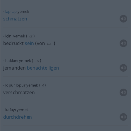
lap
lap
yemek
schmatzen
içini yemek
(
)
-LE
bedrückt
sein
(
von
)
DAT
hakkını yemek
(
)
-IN
jemanden
benachteiligen
lopur lopur yemek
(
)
-I
verschmatzen
kafayı yemek
durchdrehen