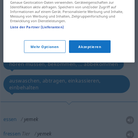
Genaue Geolocation-Daten verwenden. Geräteeigenschaften zur
essen, fressen, stechen, kauen
Identifikation aktiv abfragen. Speichern von und/oder Zugriff auf
Informationen auf einem Gerät. Personalisierte Werbung und Inhalte,
Messung von Werbung und Inhalten, Zielgruppenforschung und
Entwicklung von Dienstleistungen.
jemanden ruinieren, an jemandem zehren,
Liste der Partner (Lieferanten)
fressen, zerfressen
durchbringen
Mehr Optionen
Akzeptieren
hören müssen, bekommen, ... abbekommen
auswaschen, abtragen, einkassieren,
einbehalten
essen
yemek
fressen
Tier
yemek