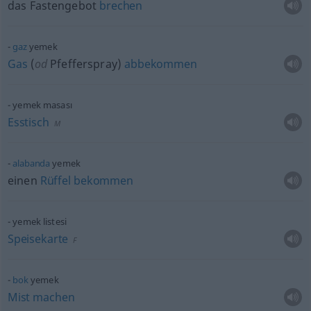
das Fastengebot
brechen
gaz
yemek
Gas
(
od
Pfefferspray)
abbekommen
yemek masası
Esstisch
M
alabanda
yemek
einen
Rüffel
bekommen
yemek listesi
Speisekarte
F
bok
yemek
Mist
machen