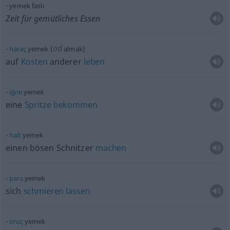
yemek faslı
Zeit für gemütliches Essen
od
haraç
yemek (
almak)
auf
Kosten
anderer
leben
iğne
yemek
eine
Spritze
bekommen
halt
yemek
einen bösen Schnitzer
machen
para
yemek
sich
schmieren
lassen
oruç
yemek