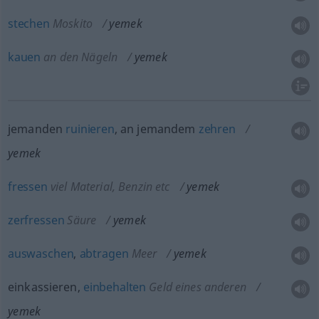
stechen
Moskito
yemek
kauen
an den Nägeln
yemek
jemanden
ruinieren
, an jemandem
zehren
yemek
fressen
viel Material, Benzin
etc
yemek
zerfressen
Säure
yemek
auswaschen
,
abtragen
Meer
yemek
einkassieren,
einbehalten
Geld eines anderen
yemek