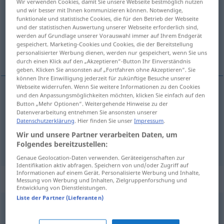
Wir verwenden Cookies, damit Sie unsere Webseite bestmöglich nutzen
und wir besser mit Ihnen kommunizieren können. Notwendige,
Übersicht aller Übersetzungen
funktionale und statistische Cookies, die für den Betrieb der Webseite
und der statistischen Auswertung unserer Webseite erforderlich sind,
(Für mehr Details die Übersetzung anklicken/antippen)
werden auf Grundlage unserer Vorauswahl immer auf Ihrem Endgerät
gespeichert. Marketing-Cookies und Cookies, die der Bereitstellung
Scheibe, Rausch
personalisierter Werbung dienen, werden nur gespeichert, wenn Sie uns
durch einen Klick auf den „Akzeptieren“-Button Ihr Einverständnis
geben. Klicken Sie ansonsten auf „Fortfahren ohne Akzeptieren“. Sie
können Ihre Einwilligung jederzeit für zukünftige Besuche unserer
Webseite widerrufen. Wenn Sie weitere Informationen zu den Cookies
und den Anpassungsmöglichkeiten möchten, klicken Sie einfach auf den
Scheibe
f
tajada
Button „Mehr Optionen“. Weitergehende Hinweise zu der
GASTR
Datenverarbeitung entnehmen Sie ansonsten unserer
Datenschutzerklärung
. Hier finden Sie unser
Impressum
.
Rausch
m
tajada
FAM
FIG
Wir und unsere Partner verarbeiten Daten, um
Folgendes bereitzustellen:
Genaue Geolocation-Daten verwenden. Geräteeigenschaften zur
Identifikation aktiv abfragen. Speichern von und/oder Zugriff auf
Informationen auf einem Gerät. Personalisierte Werbung und Inhalte,
Synonyme für "tajada"
Messung von Werbung und Inhalten, Zielgruppenforschung und
Entwicklung von Dienstleistungen.
Liste der Partner (Lieferanten)
raja
,
hendidura
,
abertura
,
grieta
,
resquebrajadura
,