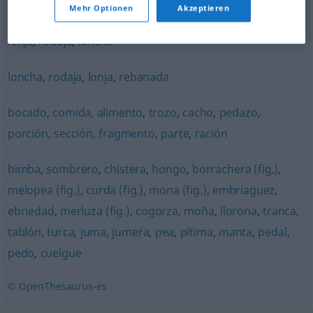
rebanada
Mehr Optionen
Akzeptieren
lonja
,
rodaja
,
loncha
loncha
,
rodaja
,
lonja
,
rebanada
bocado
,
comida
,
alimento
,
trozo
,
cacho
,
pedazo
,
porción
,
sección
,
fragmento
,
parte
,
ración
bimba
,
sombrero
,
chistera
,
hongo
,
borrachera (fig.)
,
melopea (fig.)
,
curda (fig.)
,
mona (fig.)
,
embriaguez
,
ebriedad
,
merluza (fig.)
,
cogorza
,
moña
,
llorona
,
tranca
,
tablón
,
turca
,
juma
,
jumera
,
pea
,
pítima
,
manta
,
pedal
,
pedo
,
cuelgue
© OpenThesaurus-es