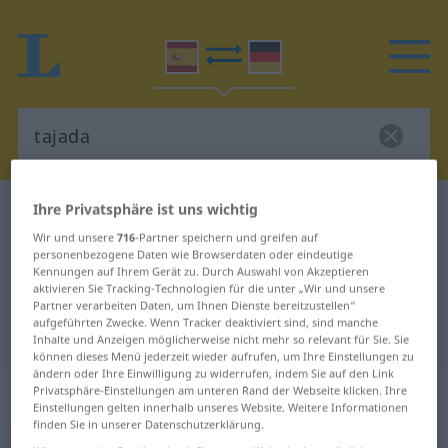
Ihre Privatsphäre ist uns wichtig
Spanisch-Deutsch Wörterbuch
tajada
Wir und unsere
716
-Partner speichern und greifen auf
Spanisch-Deutsch Übersetzung für
personenbezogene Daten wie Browserdaten oder eindeutige
"tajada"
Kennungen auf Ihrem Gerät zu. Durch Auswahl von Akzeptieren
aktivieren Sie Tracking-Technologien für die unter „Wir und unsere
Partner verarbeiten Daten, um Ihnen Dienste bereitzustellen“
aufgeführten Zwecke. Wenn Tracker deaktiviert sind, sind manche
"tajada" Deutsch Übersetzung
Inhalte und Anzeigen möglicherweise nicht mehr so relevant für Sie. Sie
können dieses Menü jederzeit wieder aufrufen, um Ihre Einstellungen zu
ändern oder Ihre Einwilligung zu widerrufen, indem Sie auf den Link
„tajada“
: femenino
Privatsphäre-Einstellungen am unteren Rand der Webseite klicken. Ihre
Einstellungen gelten innerhalb unseres Website. Weitere Informationen
finden Sie in unserer Datenschutzerklärung.
tajada
[taˈxaða]
f