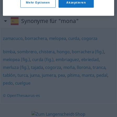
tief
beschämt
Mehr Optionen
Akzeptieren
Synonyme für "mona"
zamacuco
,
borrachera
,
melopea
,
curda
,
cogorza
bimba
,
sombrero
,
chistera
,
hongo
,
borrachera (fig.)
,
melopea (fig.)
,
curda (fig.)
,
embriaguez
,
ebriedad
,
merluza (fig.)
,
tajada
,
cogorza
,
moña
,
llorona
,
tranca
,
tablón
,
turca
,
juma
,
jumera
,
pea
,
pítima
,
manta
,
pedal
,
pedo
,
cuelgue
© OpenThesaurus-es