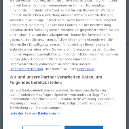
Wir verwenden Cookies, damit Sie unsere Webseite bestmöglich nutzen
und wir besser mit Ihnen kommunizieren können. Notwendige,
Übersicht aller Übersetzungen
funktionale und statistische Cookies, die für den Betrieb der Webseite
und der statistischen Auswertung unserer Webseite erforderlich sind,
(Für mehr Details die Übersetzung anklicken/antippen)
werden auf Grundlage unserer Vorauswahl immer auf Ihrem Endgerät
gespeichert. Marketing-Cookies und Cookies, die der Bereitstellung
Äffin, Rausch
personalisierter Werbung dienen, werden nur gespeichert, wenn Sie uns
durch einen Klick auf den „Akzeptieren“-Button Ihr Einverständnis
geben. Klicken Sie ansonsten auf „Fortfahren ohne Akzeptieren“. Sie
können Ihre Einwilligung jederzeit für zukünftige Besuche unserer
Webseite widerrufen. Wenn Sie weitere Informationen zu den Cookies
und den Anpassungsmöglichkeiten möchten, klicken Sie einfach auf den
Äffin
f
mona
Button „Mehr Optionen“. Weitergehende Hinweise zu der
ZOOL
Datenverarbeitung entnehmen Sie ansonsten unserer
Datenschutzerklärung
. Hier finden Sie unser
Impressum
.
Rausch
m
mona
FAM
FIG
Wir und unsere Partner verarbeiten Daten, um
Folgendes bereitzustellen:
Genaue Geolocation-Daten verwenden. Geräteeigenschaften zur
Identifikation aktiv abfragen. Speichern von und/oder Zugriff auf
Informationen auf einem Gerät. Personalisierte Werbung und Inhalte,
Beispielsätze für "mona"
Messung von Werbung und Inhalten, Zielgruppenforschung und
Entwicklung von Dienstleistungen.
Liste der Partner (Lieferanten)
corrido
como una mona