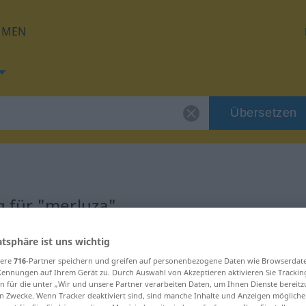
HMEN
Übersetzen
 für "merluza"
g
atsphäre ist uns wichtig
sere
716
-Partner speichern und greifen auf personenbezogene Daten wie Browserdat
Kennungen auf Ihrem Gerät zu. Durch Auswahl von Akzeptieren aktivieren Sie Trackin
n für die unter „Wir und unsere Partner verarbeiten Daten, um Ihnen Dienste bereitz
n Zwecke. Wenn Tracker deaktiviert sind, sind manche Inhalte und Anzeigen mögliche