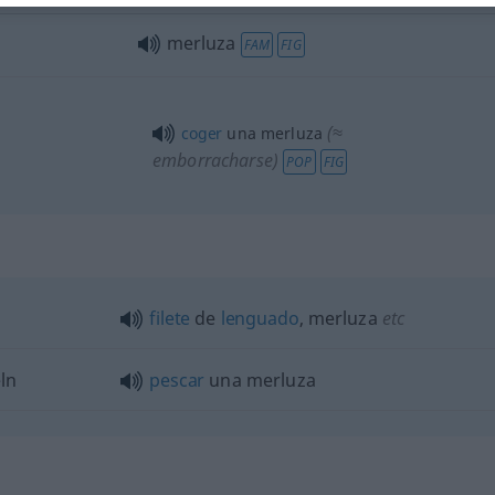
merluza
FAM
FIG
(≈
coger
una merluza
emborracharse)
POP
FIG
filete
de
lenguado
, merluza
etc
ln
pescar
una merluza