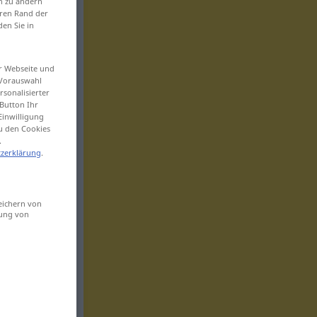
en zu ändern
eren Rand der
den Sie in
er Webseite und
 Vorauswahl
sonalisierter
Button Ihr
Einwilligung
zu den Cookies
.
zerklärung
.
eichern von
sung von