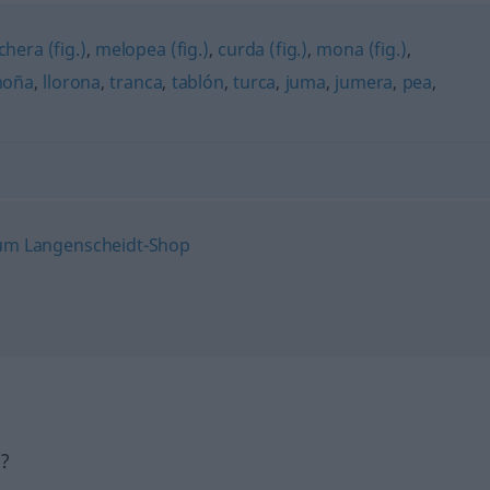
hera (fig.)
,
melopea (fig.)
,
curda (fig.)
,
mona (fig.)
,
oña
,
llorona
,
tranca
,
tablón
,
turca
,
juma
,
jumera
,
pea
,
h?