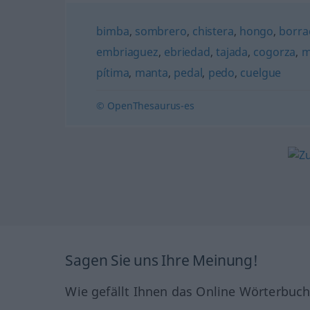
bimba
,
sombrero
,
chistera
,
hongo
,
borrac
embriaguez
,
ebriedad
,
tajada
,
cogorza
,
m
pítima
,
manta
,
pedal
,
pedo
,
cuelgue
© OpenThesaurus-es
Sagen Sie uns Ihre Meinung!
Wie gefällt Ihnen das Online Wörterbuc