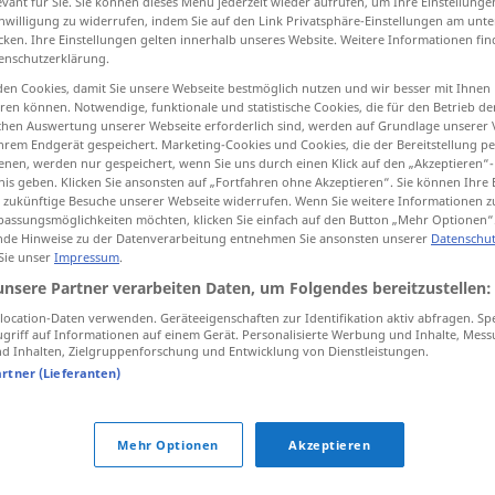
evant für Sie. Sie können dieses Menü jederzeit wieder aufrufen, um Ihre Einstellung
inwilligung zu widerrufen, indem Sie auf den Link Privatsphäre-Einstellungen am unt
cken. Ihre Einstellungen gelten innerhalb unseres Website. Weitere Informationen fin
enschutzerklärung.
en Cookies, damit Sie unsere Webseite bestmöglich nutzen und wir besser mit Ihnen
tippen)
en können. Notwendige, funktionale und statistische Cookies, die für den Betrieb d
ischen Auswertung unserer Webseite erforderlich sind, werden auf Grundlage unserer
hrem Endgerät gespeichert. Marketing-Cookies und Cookies, die der Bereitstellung per
nen, werden nur gespeichert, wenn Sie uns durch einen Klick auf den „Akzeptieren“-
nis geben. Klicken Sie ansonsten auf „Fortfahren ohne Akzeptieren“. Sie können Ihre 
ür zukünftige Besuche unserer Webseite widerrufen. Wenn Sie weitere Informationen 
assungsmöglichkeiten möchten, klicken Sie einfach auf den Button „Mehr Optionen“
de Hinweise zu der Datenverarbeitung entnehmen Sie ansonsten unserer
Datenschut
merluza
ZOOL
 Sie unser
Impressum
.
unsere Partner verarbeiten Daten, um Folgendes bereitzustellen:
ocation-Daten verwenden. Geräteeigenschaften zur Identifikation aktiv abfragen. Sp
rte,
merluza a la
romana
griff auf Informationen auf einem Gerät. Personalisierte Werbung und Inhalte, Mes
 Inhalten, Zielgruppenforschung und Entwicklung von Dienstleistungen.
artner (Lieferanten)
it Spargel,
merluza a la vasca
Mehr Optionen
Akzeptieren
merluza en
salsa
verde