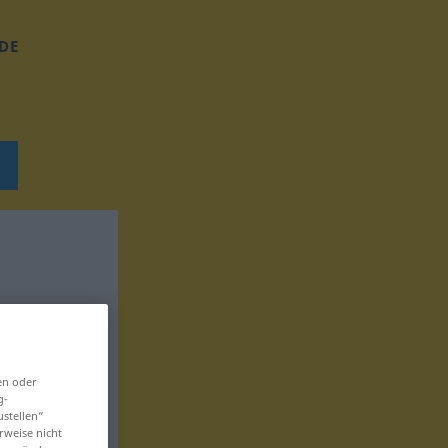
DE
en oder
g-
ustellen“
rweise nicht