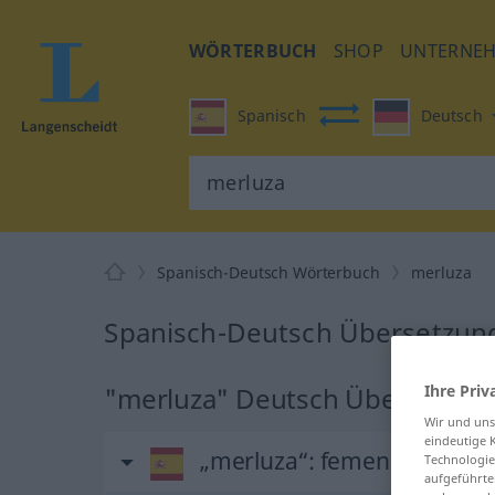
WÖRTERBUCH
SHOP
UNTERNE
Spanisch
Deutsch
Spanisch-Deutsch Wörterbuch
merluza
Spanisch-Deutsch Übersetzung
"merluza" Deutsch Übersetzun
Ihre Priv
Wir und un
eindeutige 
„merluza“
: femenino
Technologie
aufgeführte