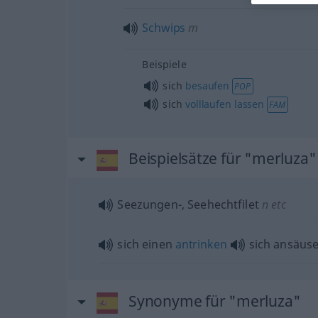
Schwips
m
Beispiele
sich
besaufen
POP
sich
volllaufen
lassen
FAM
Beispielsätze für "merluza"
Seezungen-, Seehechtfilet
n
etc
sich einen
antrinken
sich ansäuse
Synonyme für "merluza"