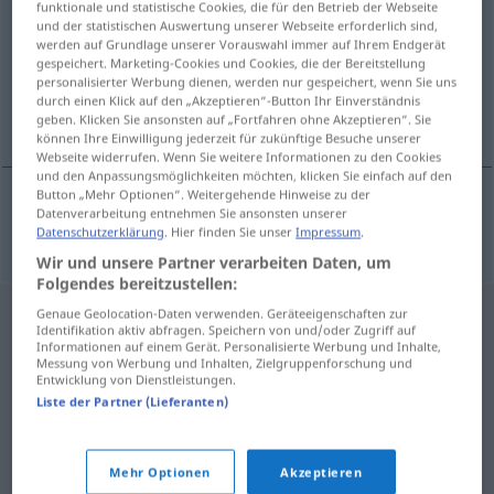
funktionale und statistische Cookies, die für den Betrieb der Webseite
und der statistischen Auswertung unserer Webseite erforderlich sind,
Übersicht aller Übersetzungen
werden auf Grundlage unserer Vorauswahl immer auf Ihrem Endgerät
gespeichert. Marketing-Cookies und Cookies, die der Bereitstellung
(Für mehr Details die Übersetzung anklicken/antippen)
personalisierter Werbung dienen, werden nur gespeichert, wenn Sie uns
durch einen Klick auf den „Akzeptieren“-Button Ihr Einverständnis
merluza
geben. Klicken Sie ansonsten auf „Fortfahren ohne Akzeptieren“. Sie
können Ihre Einwilligung jederzeit für zukünftige Besuche unserer
Webseite widerrufen. Wenn Sie weitere Informationen zu den Cookies
und den Anpassungsmöglichkeiten möchten, klicken Sie einfach auf den
Button „Mehr Optionen“. Weitergehende Hinweise zu der
Datenverarbeitung entnehmen Sie ansonsten unserer
merluza
f
Seehecht
Datenschutzerklärung
. Hier finden Sie unser
Impressum
.
Wir und unsere Partner verarbeiten Daten, um
Folgendes bereitzustellen:
Genaue Geolocation-Daten verwenden. Geräteeigenschaften zur
Identifikation aktiv abfragen. Speichern von und/oder Zugriff auf
Informationen auf einem Gerät. Personalisierte Werbung und Inhalte,
Messung von Werbung und Inhalten, Zielgruppenforschung und
Entwicklung von Dienstleistungen.
Liste der Partner (Lieferanten)
Mehr Optionen
Akzeptieren