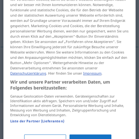
und wir besser mit Ihnen kommunizieren können. Notwendige,
funktionale und statistische Cookies, die für den Betrieb der Webseite
Übersicht aller Übersetzungen
und der statistischen Auswertung unserer Webseite erforderlich sind,
(Für mehr Details die Übersetzung anklicken/antippen)
werden auf Grundlage unserer Vorauswahl immer auf Ihrem Endgerät
gespeichert. Marketing-Cookies und Cookies, die der Bereitstellung
personalisierter Werbung dienen, werden nur gespeichert, wenn Sie uns
Gedicht, Dichtung
durch einen Klick auf den „Akzeptieren“-Button Ihr Einverständnis
geben. Klicken Sie ansonsten auf „Fortfahren ohne Akzeptieren“. Sie
können Ihre Einwilligung jederzeit für zukünftige Besuche unserer
Webseite widerrufen. Wenn Sie weitere Informationen zu den Cookies
und den Anpassungsmöglichkeiten möchten, klicken Sie einfach auf den
Button „Mehr Optionen“. Weitergehende Hinweise zu der
Gedicht
n
poema
Datenverarbeitung entnehmen Sie ansonsten unserer
Datenschutzerklärung
. Hier finden Sie unser
Impressum
.
Dichtung
f
poema
de cierta extensión
Wir und unsere Partner verarbeiten Daten, um
Folgendes bereitzustellen:
Genaue Geolocation-Daten verwenden. Geräteeigenschaften zur
Identifikation aktiv abfragen. Speichern von und/oder Zugriff auf
Informationen auf einem Gerät. Personalisierte Werbung und Inhalte,
Beispielsätze für "poema"
Messung von Werbung und Inhalten, Zielgruppenforschung und
Entwicklung von Dienstleistungen.
Liste der Partner (Lieferanten)
m
poema
heroico