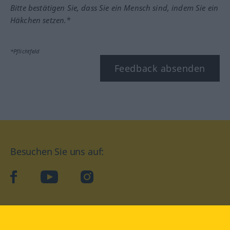
Bitte bestätigen Sie, dass Sie ein Mensch sind, indem Sie ein
Häkchen setzen.*
*Pflichtfeld
Feedback absenden
Besuchen Sie uns auf:
facebook
YouTube
Instagram