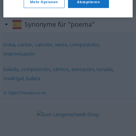
Heldengedicht
n
Mehr Optionen
Akzeptieren
Synonyme für "poema"
trova
,
cantar
,
canción
,
verso
,
composición
,
improvisación
balada
,
composición
,
cántico
,
evocación
,
tonada
,
madrigal
,
balata
© OpenThesaurus-es