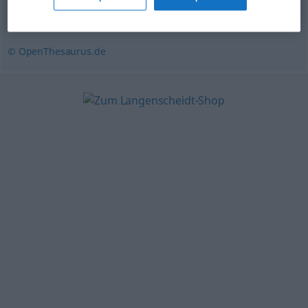
Epos
© OpenThesaurus.de