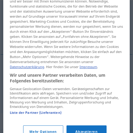
und wir besser mit Ihnen kommunizieren können. Notwendige,
funktionale und statistische Cookies, die für den Betrieb der Webseite
Heldengedicht
n
und der statistischen Auswertung unserer Webseite erforderlich sind,
werden auf Grundlage unserer Vorauswahl immer auf Ihrem Endgerät
Übersicht aller Übersetzungen
gespeichert. Marketing-Cookies und Cookies, die der Bereitstellung
personalisierter Werbung dienen, werden nur gespeichert, wenn Sie uns
(Für mehr Details die Übersetzung anklicken/antippen)
durch einen Klick auf den „Akzeptieren“-Button Ihr Einverständnis
geben. Klicken Sie ansonsten auf „Fortfahren ohne Akzeptieren“. Sie
poema épico, epopeya, cantar de gesta
können Ihre Einwilligung jederzeit für zukünftige Besuche unserer
Webseite widerrufen. Wenn Sie weitere Informationen zu den Cookies
und den Anpassungsmöglichkeiten möchten, klicken Sie einfach auf den
Button „Mehr Optionen“. Weitergehende Hinweise zu der
Datenverarbeitung entnehmen Sie ansonsten unserer
Datenschutzerklärung
. Hier finden Sie unser
Impressum
.
poema
m
épico
Heldengedicht
Wir und unsere Partner verarbeiten Daten, um
Folgendes bereitzustellen:
epopeya
f
Heldengedicht
Genaue Geolocation-Daten verwenden. Geräteeigenschaften zur
Identifikation aktiv abfragen. Speichern von und/oder Zugriff auf
Informationen auf einem Gerät. Personalisierte Werbung und Inhalte,
cantar
m
de
gesta
Heldengedicht
Messung von Werbung und Inhalten, Zielgruppenforschung und
Entwicklung von Dienstleistungen.
Liste der Partner (Lieferanten)
Synonyme für "Heldengedicht"
Mehr Optionen
Akzeptieren