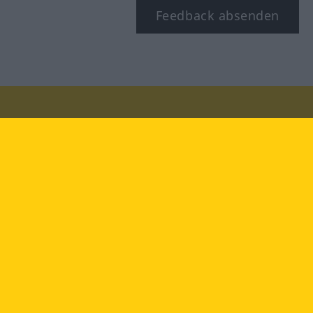
Feedback absenden
Besuchen Sie uns auf:
facebook
YouTube
Instagram
Langenscheidt
NUTZUNGSBEDINGUNGEN