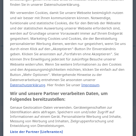
finden Sie in unserer Datenschutzerklärung.
Übersicht aller Übersetzungen
Wir verwenden Cookies, damit Sie unsere Webseite bestmöglich nutzen
und wir besser mit Ihnen kommunizieren können. Notwendige,
(Für mehr Details die Übersetzung anklicken/antippen)
funktionale und statistische Cookies, die für den Betrieb der Webseite
und der statistischen Auswertung unserer Webseite erforderlich sind,
Leserin, Vorleserin, Lektorin
werden auf Grundlage unserer Vorauswahl immer auf Ihrem Endgerät
gespeichert. Marketing-Cookies und Cookies, die der Bereitstellung
personalisierter Werbung dienen, werden nur gespeichert, wenn Sie uns
durch einen Klick auf den „Akzeptieren“-Button Ihr Einverständnis
geben. Klicken Sie ansonsten auf „Fortfahren ohne Akzeptieren“. Sie
können Ihre Einwilligung jederzeit für zukünftige Besuche unserer
Leser(in)
m(f)
lector
Webseite widerrufen. Wenn Sie weitere Informationen zu den Cookies
und den Anpassungsmöglichkeiten möchten, klicken Sie einfach auf den
Button „Mehr Optionen“. Weitergehende Hinweise zu der
Vorleser(in)
m(f)
lector
en voz alta
Datenverarbeitung entnehmen Sie ansonsten unserer
Datenschutzerklärung
. Hier finden Sie unser
Impressum
.
Lektor(in)
m(f)
lector
tb
editorial
UNIV
Wir und unsere Partner verarbeiten Daten, um
Folgendes bereitzustellen:
Genaue Geolocation-Daten verwenden. Geräteeigenschaften zur
Identifikation aktiv abfragen. Speichern von und/oder Zugriff auf
„lector“
: masculino
Informationen auf einem Gerät. Personalisierte Werbung und Inhalte,
Messung von Werbung und Inhalten, Zielgruppenforschung und
Entwicklung von Dienstleistungen.
lector
[lɛkˈtɔr]
m
Liste der Partner (Lieferanten)