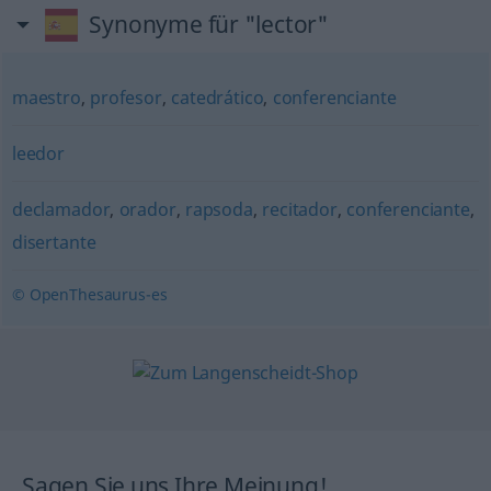
Synonyme für "lector"
maestro
,
profesor
,
catedrático
,
conferenciante
leedor
declamador
,
orador
,
rapsoda
,
recitador
,
conferenciante
,
disertante
© OpenThesaurus-es
Sagen Sie uns Ihre Meinung!