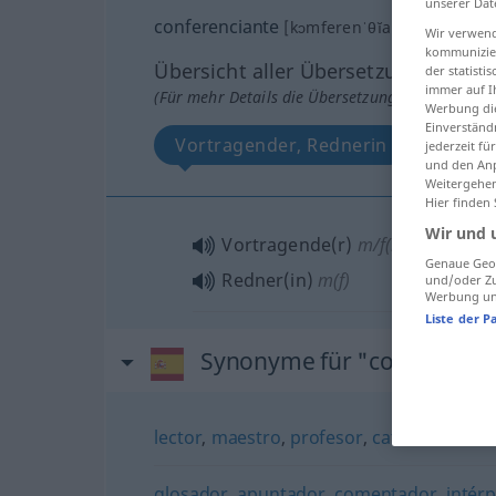
unserer Dat
conferenciante
[kɔmferenˈθĭante]
m/f
Wir verwend
kommunizier
Übersicht aller Übersetzungen
der statist
immer auf I
(Für mehr Details die Übersetzung anklicken/an
Werbung die
Einverständ
Vortragender, Rednerin
jederzeit f
und den Anp
Weitergehen
Hier finden
Wir und 
Vortragende(r)
m/f(m)
Genaue Geol
Redner(in)
m(f)
und/oder Zu
Werbung und
Liste der P
Synonyme für "conferencia
lector
,
maestro
,
profesor
,
catedrático
glosador
,
apuntador
,
comentador
,
intér