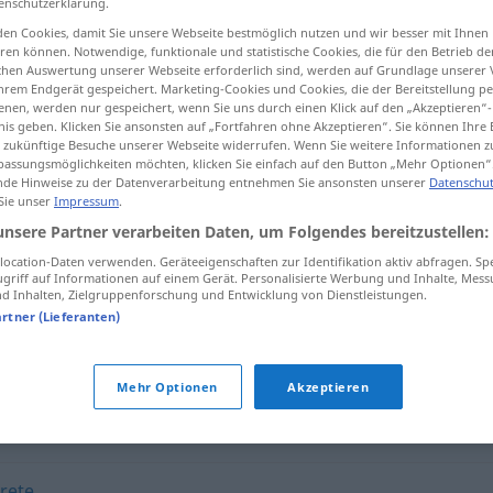
enschutzerklärung.
en Cookies, damit Sie unsere Webseite bestmöglich nutzen und wir besser mit Ihnen
en können. Notwendige, funktionale und statistische Cookies, die für den Betrieb d
ischen Auswertung unserer Webseite erforderlich sind, werden auf Grundlage unserer
hrem Endgerät gespeichert. Marketing-Cookies und Cookies, die der Bereitstellung per
tippen)
nen, werden nur gespeichert, wenn Sie uns durch einen Klick auf den „Akzeptieren“-
nis geben. Klicken Sie ansonsten auf „Fortfahren ohne Akzeptieren“. Sie können Ihre 
ür zukünftige Besuche unserer Webseite widerrufen. Wenn Sie weitere Informationen 
assungsmöglichkeiten möchten, klicken Sie einfach auf den Button „Mehr Optionen“
de Hinweise zu der Datenverarbeitung entnehmen Sie ansonsten unserer
Datenschut
 Sie unser
Impressum
.
unsere Partner verarbeiten Daten, um Folgendes bereitzustellen:
conferenciante
ocation-Daten verwenden. Geräteeigenschaften zur Identifikation aktiv abfragen. Sp
griff auf Informationen auf einem Gerät. Personalisierte Werbung und Inhalte, Mes
 Inhalten, Zielgruppenforschung und Entwicklung von Dienstleistungen.
artner (Lieferanten)
nte"
Mehr Optionen
Akzeptieren
prete