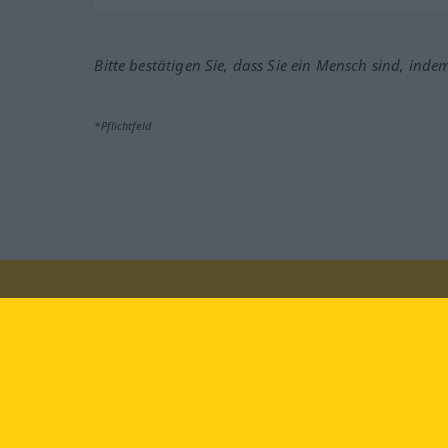
Bitte bestätigen Sie, dass Sie ein Mensch sind, inde
*Pflichtfeld
Besuchen Sie uns auf:
faceb