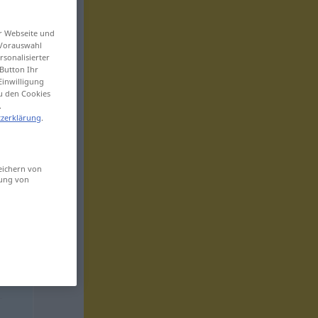
er Webseite und
 Vorauswahl
sonalisierter
Button Ihr
Einwilligung
zu den Cookies
.
zerklärung
.
eichern von
sung von