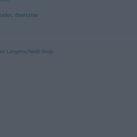
itador
,
disertante