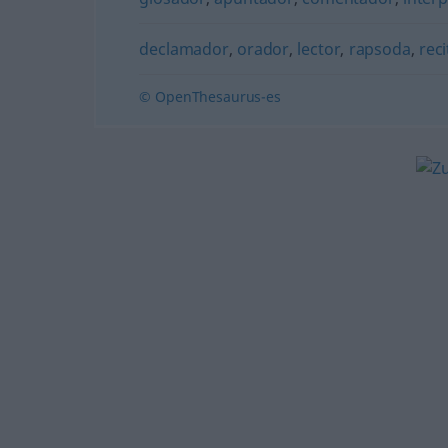
declamador
,
orador
,
lector
,
rapsoda
,
rec
© OpenThesaurus-es