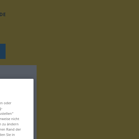
DE
en oder
g-
ustellen“
rweise nicht
en zu ändern
eren Rand der
den Sie in