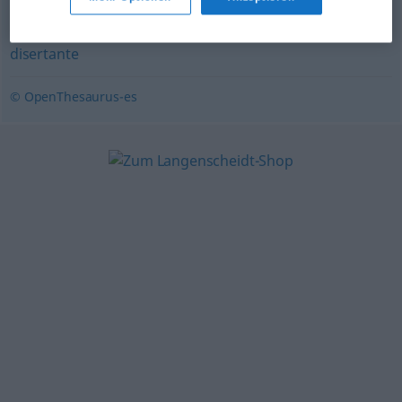
declamador
,
orador
,
lector
,
rapsoda
,
conferenciante
,
disertante
© OpenThesaurus-es