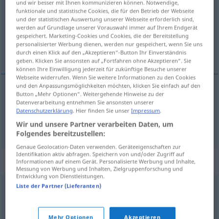
und wir besser mit Ihnen kommunizieren können. Notwendige,
funktionale und statistische Cookies, die für den Betrieb der Webseite
Übersicht aller Übersetzungen
und der statistischen Auswertung unserer Webseite erforderlich sind,
werden auf Grundlage unserer Vorauswahl immer auf Ihrem Endgerät
(Für mehr Details die Übersetzung anklicken/antippen)
gespeichert. Marketing-Cookies und Cookies, die der Bereitstellung
personalisierter Werbung dienen, werden nur gespeichert, wenn Sie uns
Vortragskünstler, Rezitator
durch einen Klick auf den „Akzeptieren“-Button Ihr Einverständnis
geben. Klicken Sie ansonsten auf „Fortfahren ohne Akzeptieren“. Sie
können Ihre Einwilligung jederzeit für zukünftige Besuche unserer
Webseite widerrufen. Wenn Sie weitere Informationen zu den Cookies
und den Anpassungsmöglichkeiten möchten, klicken Sie einfach auf den
Button „Mehr Optionen“. Weitergehende Hinweise zu der
Vortragskünstler
m
,
-in
f
recitador
Datenverarbeitung entnehmen Sie ansonsten unserer
Datenschutzerklärung
. Hier finden Sie unser
Impressum
.
Wir und unsere Partner verarbeiten Daten, um
Rezitator
m
,
-in
f
recitador
Folgendes bereitzustellen:
Genaue Geolocation-Daten verwenden. Geräteeigenschaften zur
Identifikation aktiv abfragen. Speichern von und/oder Zugriff auf
Synonyme für "recitador"
Informationen auf einem Gerät. Personalisierte Werbung und Inhalte,
Messung von Werbung und Inhalten, Zielgruppenforschung und
Entwicklung von Dienstleistungen.
Liste der Partner (Lieferanten)
juglar
,
bardo
,
coplero
,
poeta
,
rapsoda
,
trovador
,
vate
,
adivino
,
vaticinador
Mehr Optionen
Akzeptieren