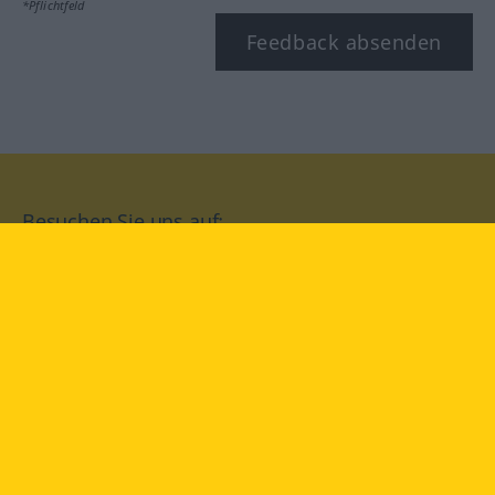
*Pflichtfeld
Feedback absenden
Besuchen Sie uns auf:
facebook
YouTube
Instagram
Langenscheidt
NUTZUNGSBEDINGUNGEN