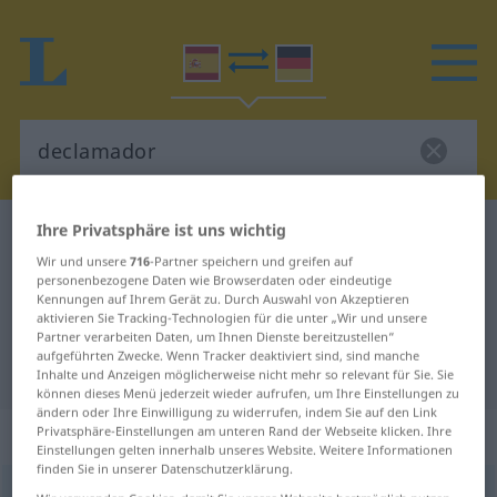
Ihre Privatsphäre ist uns wichtig
Spanisch-Deutsch Wörterbuch
declamador
Wir und unsere
716
-Partner speichern und greifen auf
Spanisch-Deutsch Übersetzung für
personenbezogene Daten wie Browserdaten oder eindeutige
Kennungen auf Ihrem Gerät zu. Durch Auswahl von Akzeptieren
"declamador"
aktivieren Sie Tracking-Technologien für die unter „Wir und unsere
Partner verarbeiten Daten, um Ihnen Dienste bereitzustellen“
aufgeführten Zwecke. Wenn Tracker deaktiviert sind, sind manche
"declamador" Deutsch Übersetzung
Inhalte und Anzeigen möglicherweise nicht mehr so relevant für Sie. Sie
können dieses Menü jederzeit wieder aufrufen, um Ihre Einstellungen zu
ändern oder Ihre Einwilligung zu widerrufen, indem Sie auf den Link
„declamador“
: adjetivo
Privatsphäre-Einstellungen am unteren Rand der Webseite klicken. Ihre
Einstellungen gelten innerhalb unseres Website. Weitere Informationen
finden Sie in unserer Datenschutzerklärung.
declamador
adj