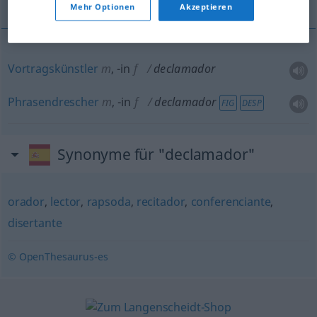
Mehr Optionen
Akzeptieren
Vortragskünstler
m
,
-in
f
declamador
Phrasendrescher
m
,
-in
f
declamador
FIG
DESP
Synonyme für "declamador"
orador
,
lector
,
rapsoda
,
recitador
,
conferenciante
,
disertante
© OpenThesaurus-es