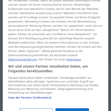
Wir verwenden Cookies, damit Sie unsere Webseite bestmöglich nutzen
und wir besser mit Ihnen kommunizieren können. Notwendige,
Übersicht aller Übersetzungen
funktionale und statistische Cookies, die für den Betrieb der Webseite
und der statistischen Auswertung unserer Webseite erforderlich sind,
(Für mehr Details die Übersetzung anklicken/antippen)
werden auf Grundlage unserer Vorauswahl immer auf Ihrem Endgerät
gespeichert. Marketing-Cookies und Cookies, die der Bereitstellung
vortragend
personalisierter Werbung dienen, werden nur gespeichert, wenn Sie uns
durch einen Klick auf den „Akzeptieren“-Button Ihr Einverständnis
geben. Klicken Sie ansonsten auf „Fortfahren ohne Akzeptieren“. Sie
können Ihre Einwilligung jederzeit für zukünftige Besuche unserer
Webseite widerrufen. Wenn Sie weitere Informationen zu den Cookies
und den Anpassungsmöglichkeiten möchten, klicken Sie einfach auf den
vortragend
declamador
Button „Mehr Optionen“. Weitergehende Hinweise zu der
Datenverarbeitung entnehmen Sie ansonsten unserer
Datenschutzerklärung
. Hier finden Sie unser
Impressum
.
Wir und unsere Partner verarbeiten Daten, um
„declamador“
: masculino
Folgendes bereitzustellen:
Genaue Geolocation-Daten verwenden. Geräteeigenschaften zur
Identifikation aktiv abfragen. Speichern von und/oder Zugriff auf
declamador
m
,
declamadora
f
Informationen auf einem Gerät. Personalisierte Werbung und Inhalte,
Messung von Werbung und Inhalten, Zielgruppenforschung und
Übersicht aller Übersetzungen
Entwicklung von Dienstleistungen.
Liste der Partner (Lieferanten)
(Für mehr Details die Übersetzung anklicken/antippen)
Vortragskünstler, Phrasendrescher