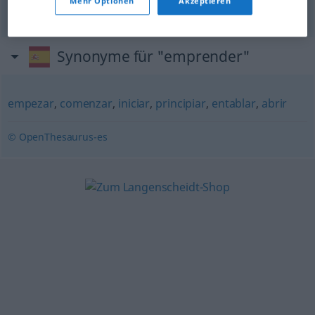
weg-,
abfliegen
Mehr Optionen
Akzeptieren
Synonyme für "emprender"
empezar
,
comenzar
,
iniciar
,
principiar
,
entablar
,
abrir
© OpenThesaurus-es