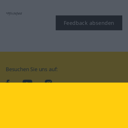
*Pflichtfeld
Feedback absenden
Besuchen Sie uns auf:
facebook
YouTube
Instagram
Langenscheidt