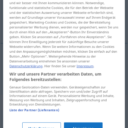
und wir besser mit Ihnen kommunizieren können. Notwendige,
funktionale und statistische Cookies, die für den Betrieb der Webseite
Übersicht aller Übersetzungen
und der statistischen Auswertung unserer Webseite erforderlich sind,
(Für mehr Details die Übersetzung anklicken/antippen)
werden auf Grundlage unserer Vorauswahl immer auf Ihrem Endgerät
gespeichert. Marketing-Cookies und Cookies, die der Bereitstellung
personalisierter Werbung dienen, werden nur gespeichert, wenn Sie uns
unternehmen, in Angriff nehmen
durch einen Klick auf den „Akzeptieren“-Button Ihr Einverständnis
geben. Klicken Sie ansonsten auf „Fortfahren ohne Akzeptieren“. Sie
können Ihre Einwilligung jederzeit für zukünftige Besuche unserer
Webseite widerrufen. Wenn Sie weitere Informationen zu den Cookies
und den Anpassungsmöglichkeiten möchten, klicken Sie einfach auf den
Button „Mehr Optionen“. Weitergehende Hinweise zu der
unternehmen
emprender
(≈ hacer
a/c
)
Datenverarbeitung entnehmen Sie ansonsten unserer
Datenschutzerklärung
. Hier finden Sie unser
Impressum
.
in
Angriff
nehmen
emprender
(≈ abordar)
Wir und unsere Partner verarbeiten Daten, um
Folgendes bereitzustellen:
Genaue Geolocation-Daten verwenden. Geräteeigenschaften zur
Identifikation aktiv abfragen. Speichern von und/oder Zugriff auf
Informationen auf einem Gerät. Personalisierte Werbung und Inhalte,
Messung von Werbung und Inhalten, Zielgruppenforschung und
Beispielsätze für "emprender"
Entwicklung von Dienstleistungen.
Liste der Partner (Lieferanten)
emprender el
vuelo