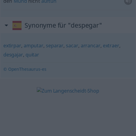
den
Mund
nicht
auftun
Synonyme für "despegar"
extirpar
,
amputar
,
separar
,
sacar
,
arrancar
,
extraer
,
desgajar
,
quitar
© OpenThesaurus-es