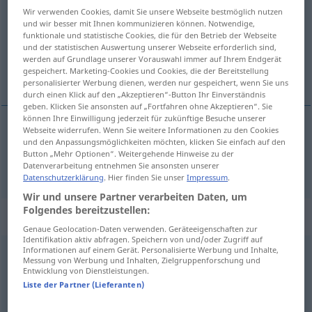
Wir verwenden Cookies, damit Sie unsere Webseite bestmöglich nutzen
und wir besser mit Ihnen kommunizieren können. Notwendige,
Übersicht aller Übersetzungen
funktionale und statistische Cookies, die für den Betrieb der Webseite
(Für mehr Details die Übersetzung anklicken/antippen)
und der statistischen Auswertung unserer Webseite erforderlich sind,
werden auf Grundlage unserer Vorauswahl immer auf Ihrem Endgerät
gespeichert. Marketing-Cookies und Cookies, die der Bereitstellung
ab-, loslösen
personalisierter Werbung dienen, werden nur gespeichert, wenn Sie uns
durch einen Klick auf den „Akzeptieren“-Button Ihr Einverständnis
geben. Klicken Sie ansonsten auf „Fortfahren ohne Akzeptieren“. Sie
können Ihre Einwilligung jederzeit für zukünftige Besuche unserer
Webseite widerrufen. Wenn Sie weitere Informationen zu den Cookies
und den Anpassungsmöglichkeiten möchten, klicken Sie einfach auf den
ab-,
loslösen
despegar
Button „Mehr Optionen“. Weitergehende Hinweise zu der
Datenverarbeitung entnehmen Sie ansonsten unserer
Datenschutzerklärung
. Hier finden Sie unser
Impressum
.
Wir und unsere Partner verarbeiten Daten, um
Folgendes bereitzustellen:
„despegar“
: verbo intransitivo
Genaue Geolocation-Daten verwenden. Geräteeigenschaften zur
Identifikation aktiv abfragen. Speichern von und/oder Zugriff auf
Informationen auf einem Gerät. Personalisierte Werbung und Inhalte,
despegar
[despeˈɣar]
v/i
Messung von Werbung und Inhalten, Zielgruppenforschung und
Entwicklung von Dienstleistungen.
Übersicht aller Übersetzungen
Liste der Partner (Lieferanten)
(Für mehr Details die Übersetzung anklicken/antippen)