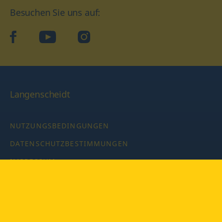
Besuchen Sie uns auf:
facebook
YouTube
Instagram
Langenscheidt
NUTZUNGSBEDINGUNGEN
DATENSCHUTZBESTIMMUNGEN
IMPRESSUM
PRIVATSPHÄRE-EINSTELLUNGEN
LATEINWÖRTERBUCH MIT CODE