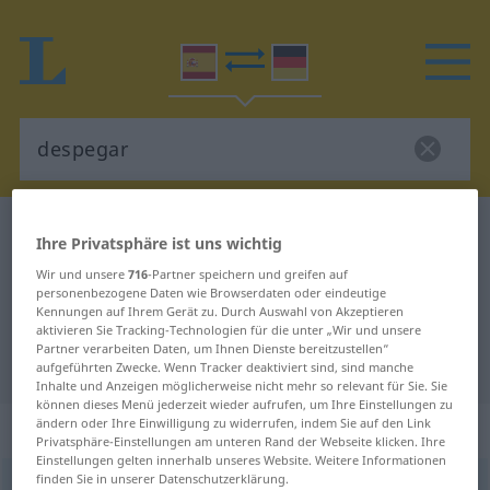
Spanisch-Deutsch Wörterbuch
despegar
Ihre Privatsphäre ist uns wichtig
Spanisch-Deutsch Übersetzung für
Wir und unsere
716
-Partner speichern und greifen auf
personenbezogene Daten wie Browserdaten oder eindeutige
"despegar"
Kennungen auf Ihrem Gerät zu. Durch Auswahl von Akzeptieren
aktivieren Sie Tracking-Technologien für die unter „Wir und unsere
Partner verarbeiten Daten, um Ihnen Dienste bereitzustellen“
"despegar" Deutsch Übersetzung
aufgeführten Zwecke. Wenn Tracker deaktiviert sind, sind manche
Inhalte und Anzeigen möglicherweise nicht mehr so relevant für Sie. Sie
können dieses Menü jederzeit wieder aufrufen, um Ihre Einstellungen zu
ändern oder Ihre Einwilligung zu widerrufen, indem Sie auf den Link
„despegar“
: verbo transitivo
Privatsphäre-Einstellungen am unteren Rand der Webseite klicken. Ihre
Einstellungen gelten innerhalb unseres Website. Weitere Informationen
finden Sie in unserer Datenschutzerklärung.
despegar
[despeˈɣar]
v/t