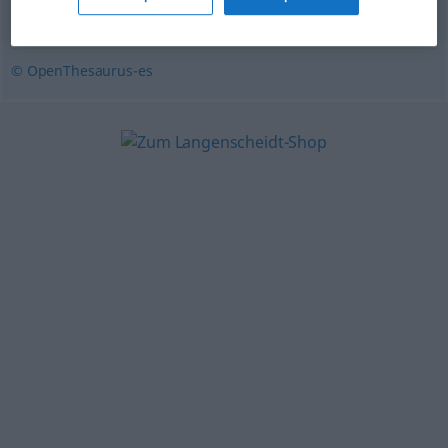
pomposo
,
profuso
© OpenThesaurus-es