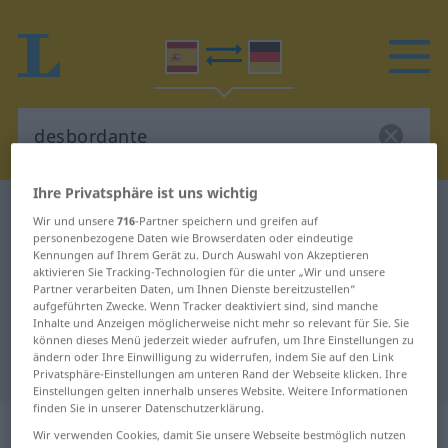
Ihre Privatsphäre ist uns wichtig
Spanisch-Deutsch Wörterbuch
desbordante
Wir und unsere
716
-Partner speichern und greifen auf
personenbezogene Daten wie Browserdaten oder eindeutige
Spanisch-Deutsch Übersetzung für
Kennungen auf Ihrem Gerät zu. Durch Auswahl von Akzeptieren
"desbordante"
aktivieren Sie Tracking-Technologien für die unter „Wir und unsere
Partner verarbeiten Daten, um Ihnen Dienste bereitzustellen“
aufgeführten Zwecke. Wenn Tracker deaktiviert sind, sind manche
Inhalte und Anzeigen möglicherweise nicht mehr so relevant für Sie. Sie
"desbordante" Deutsch
können dieses Menü jederzeit wieder aufrufen, um Ihre Einstellungen zu
ändern oder Ihre Einwilligung zu widerrufen, indem Sie auf den Link
Übersetzung
Privatsphäre-Einstellungen am unteren Rand der Webseite klicken. Ihre
Einstellungen gelten innerhalb unseres Website. Weitere Informationen
finden Sie in unserer Datenschutzerklärung.
„desbordante“
: adjetivo
Wir verwenden Cookies, damit Sie unsere Webseite bestmöglich nutzen