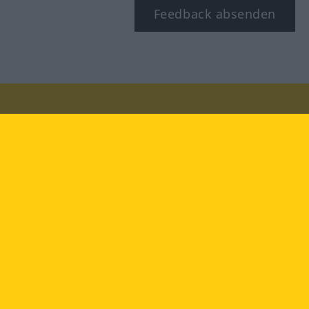
Feedback absenden
Besuchen Sie uns auf:
facebook
YouTube
Instagram
Langenscheidt
NUTZUNGSBEDINGUNGEN
DATENSCHUTZBESTIMMUNGEN