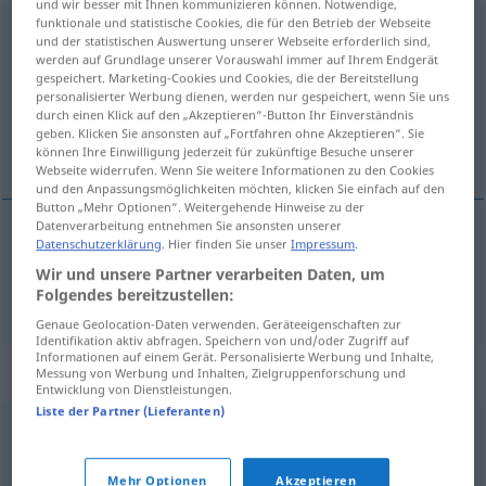
und wir besser mit Ihnen kommunizieren können. Notwendige,
funktionale und statistische Cookies, die für den Betrieb der Webseite
desbordante
[dezbɔrˈðante]
adj
und der statistischen Auswertung unserer Webseite erforderlich sind,
werden auf Grundlage unserer Vorauswahl immer auf Ihrem Endgerät
Übersicht aller Übersetzungen
gespeichert. Marketing-Cookies und Cookies, die der Bereitstellung
personalisierter Werbung dienen, werden nur gespeichert, wenn Sie uns
(Für mehr Details die Übersetzung anklicken/antippen)
durch einen Klick auf den „Akzeptieren“-Button Ihr Einverständnis
geben. Klicken Sie ansonsten auf „Fortfahren ohne Akzeptieren“. Sie
überquellend, überschäumend
können Ihre Einwilligung jederzeit für zukünftige Besuche unserer
Webseite widerrufen. Wenn Sie weitere Informationen zu den Cookies
und den Anpassungsmöglichkeiten möchten, klicken Sie einfach auf den
Button „Mehr Optionen“. Weitergehende Hinweise zu der
Datenverarbeitung entnehmen Sie ansonsten unserer
Datenschutzerklärung
. Hier finden Sie unser
Impressum
.
überquellend,
überschäumend
desbordante
Wir und unsere Partner verarbeiten Daten, um
Folgendes bereitzustellen:
Genaue Geolocation-Daten verwenden. Geräteeigenschaften zur
Identifikation aktiv abfragen. Speichern von und/oder Zugriff auf
Informationen auf einem Gerät. Personalisierte Werbung und Inhalte,
Synonyme für "desbordante"
Messung von Werbung und Inhalten, Zielgruppenforschung und
Entwicklung von Dienstleistungen.
Liste der Partner (Lieferanten)
abigarrado
,
recargado
,
sobrecargado
,
barroco
,
charro
,
heterogéneo
,
confuso
,
estrambótico
,
excesivo
,
Mehr Optionen
Akzeptieren