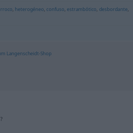
rroco
,
heterogéneo
,
confuso
,
estrambótico
,
desbordante
,
h?