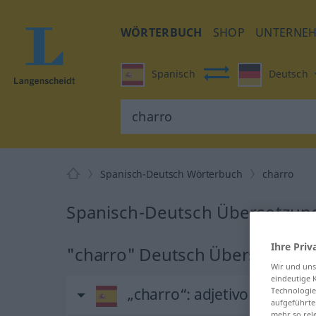
WÖRTERBUCH
SHOP
UNTERNE
Spanisch
Deutsch
Spanisch-Deutsch Wörterbuch
charro
Spanisch-Deutsch Übersetzung
Ihre Priv
"charro" Deutsch Übersetzung
Wir und un
eindeutige 
„charro“
: adjetivo
Technologie
aufgeführte
mehr so rel