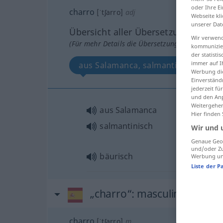
oder Ihre E
charro
[ˈtʃarro]
adj
Webseite kli
unserer Dat
Übersicht aller Übersetzungen
Wir verwend
(Für mehr Details die Übersetzung anklicken/an
kommunizier
der statist
immer auf I
aus Salamanca, salmantinisch, bäur
Werbung die
Einverständ
jederzeit f
und den Anp
Weitergehen
aus Salamanca
Hier finden
salmantinisch
Wir und 
Genaue Geol
und/oder Zu
bäurisch
Werbung und
Liste der P
„charro“
: masculino
charro
[ˈtʃarro]
m