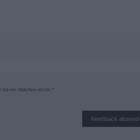
m Sie ein Häkchen setzen.*
Feedback absend