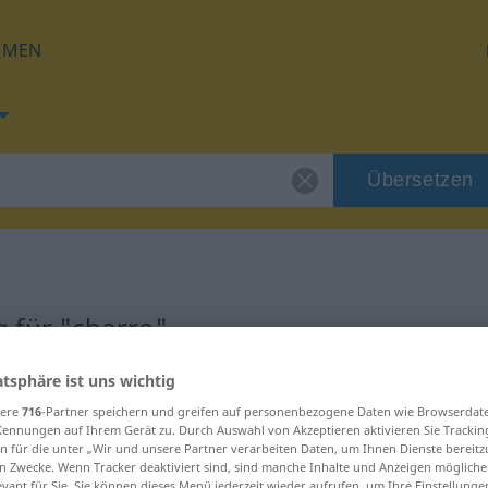
HMEN
Übersetzen
 für "charro"
atsphäre ist uns wichtig
sere
716
-Partner speichern und greifen auf personenbezogene Daten wie Browserdat
Kennungen auf Ihrem Gerät zu. Durch Auswahl von Akzeptieren aktivieren Sie Trackin
n für die unter „Wir und unsere Partner verarbeiten Daten, um Ihnen Dienste bereitz
n Zwecke. Wenn Tracker deaktiviert sind, sind manche Inhalte und Anzeigen mögliche
evant für Sie. Sie können dieses Menü jederzeit wieder aufrufen, um Ihre Einstellung