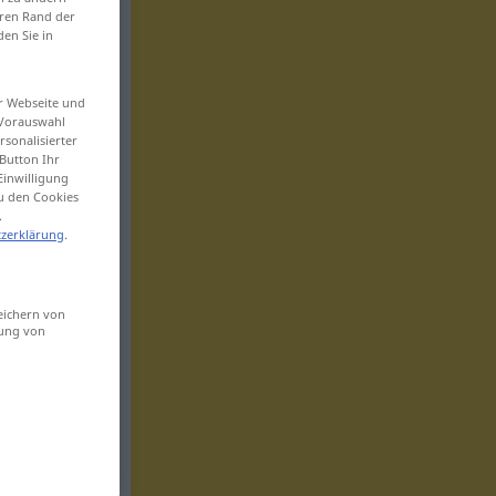
eren Rand der
den Sie in
er Webseite und
 Vorauswahl
sonalisierter
Button Ihr
Einwilligung
zu den Cookies
.
zerklärung
.
eichern von
sung von