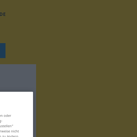
DE
en oder
g-
ustellen“
rweise nicht
en zu ändern