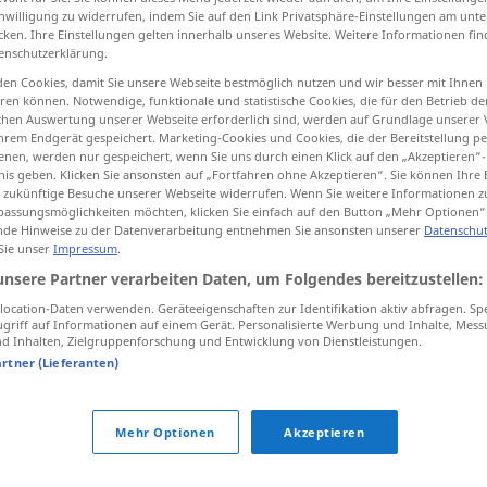
inwilligung zu widerrufen, indem Sie auf den Link Privatsphäre-Einstellungen am unt
cken. Ihre Einstellungen gelten innerhalb unseres Website. Weitere Informationen fin
enschutzerklärung.
en Cookies, damit Sie unsere Webseite bestmöglich nutzen und wir besser mit Ihnen
tippen)
en können. Notwendige, funktionale und statistische Cookies, die für den Betrieb d
ischen Auswertung unserer Webseite erforderlich sind, werden auf Grundlage unserer
hrem Endgerät gespeichert. Marketing-Cookies und Cookies, die der Bereitstellung per
isch
nen, werden nur gespeichert, wenn Sie uns durch einen Klick auf den „Akzeptieren“-
nis geben. Klicken Sie ansonsten auf „Fortfahren ohne Akzeptieren“. Sie können Ihre 
ür zukünftige Besuche unserer Webseite widerrufen. Wenn Sie weitere Informationen 
assungsmöglichkeiten möchten, klicken Sie einfach auf den Button „Mehr Optionen“
de Hinweise zu der Datenverarbeitung entnehmen Sie ansonsten unserer
Datenschut
charro
 Sie unser
Impressum
.
unsere Partner verarbeiten Daten, um Folgendes bereitzustellen:
ocation-Daten verwenden. Geräteeigenschaften zur Identifikation aktiv abfragen. Sp
griff auf Informationen auf einem Gerät. Personalisierte Werbung und Inhalte, Mes
charro
 Inhalten, Zielgruppenforschung und Entwicklung von Dienstleistungen.
DESP
artner (Lieferanten)
Mehr Optionen
Akzeptieren