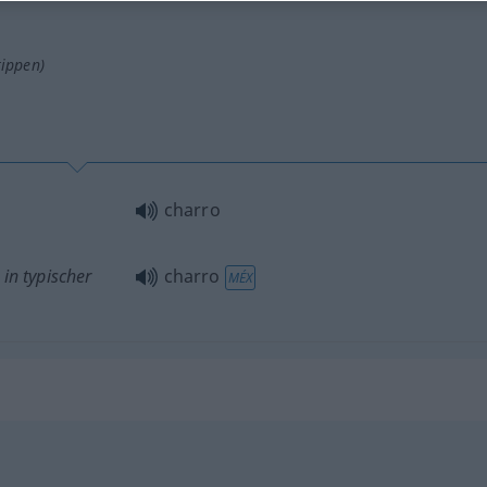
tippen)
charro
 in typischer
charro
MÉX