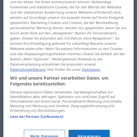
recargado
[rrɛkarˈɣa
o]
adj
und wir besser mit Ihnen kommunizieren können. Notwendige,
funktionale und statistische Cookies, die für den Betrieb der Webseite
Übersicht aller Übersetzungen
und der statistischen Auswertung unserer Webseite erforderlich sind,
werden auf Grundlage unserer Vorauswahl immer auf Ihrem Endgerät
(Für mehr Details die Übersetzung anklicken/antippen)
gespeichert. Marketing-Cookies und Cookies, die der Bereitstellung
personalisierter Werbung dienen, werden nur gespeichert, wenn Sie uns
überladen
durch einen Klick auf den „Akzeptieren“-Button Ihr Einverständnis
geben. Klicken Sie ansonsten auf „Fortfahren ohne Akzeptieren“. Sie
können Ihre Einwilligung jederzeit für zukünftige Besuche unserer
Webseite widerrufen. Wenn Sie weitere Informationen zu den Cookies
und den Anpassungsmöglichkeiten möchten, klicken Sie einfach auf den
Button „Mehr Optionen“. Weitergehende Hinweise zu der
überladen
recargado
tb
Datenverarbeitung entnehmen Sie ansonsten unserer
FIG
Datenschutzerklärung
. Hier finden Sie unser
Impressum
.
Wir und unsere Partner verarbeiten Daten, um
Folgendes bereitzustellen:
Synonyme für "recargado"
Genaue Geolocation-Daten verwenden. Geräteeigenschaften zur
Identifikation aktiv abfragen. Speichern von und/oder Zugriff auf
Informationen auf einem Gerät. Personalisierte Werbung und Inhalte,
Messung von Werbung und Inhalten, Zielgruppenforschung und
declamatorio
,
ampuloso
,
enfático
,
rimbombante
,
Entwicklung von Dienstleistungen.
pomposo
,
afectado
,
altisonante
,
grandilocuente
,
Liste der Partner (Lieferanten)
hinchado
,
artificioso
,
barroco
Mehr Optionen
Akzeptieren