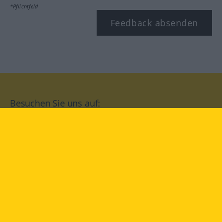
*Pflichtfeld
Feedback absenden
Besuchen Sie uns auf:
facebook
YouTube
Instagram
Langenscheidt
NUTZUNGSBEDINGUNGEN