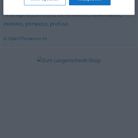
abigarrado
,
sobrecargado
,
barroco
,
charro
,
heterogéneo
,
confuso
,
estrambótico
,
desbordante
,
excesivo
,
pomposo
,
profuso
© OpenThesaurus-es