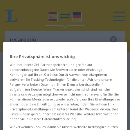
Ihre Privatsphäre ist uns wichtig
Spanisch-Deutsch Wörterbuch
recargado
Wir und unsere
716
-Partner speichern und greifen auf
Spanisch-Deutsch Übersetzung für
personenbezogene Daten wie Browserdaten oder eindeutige
Kennungen auf Ihrem Gerät zu. Durch Auswahl von Akzeptieren
"recargado"
aktivieren Sie Tracking-Technologien für die unter „Wir und unsere
Partner verarbeiten Daten, um Ihnen Dienste bereitzustellen“
aufgeführten Zwecke. Wenn Tracker deaktiviert sind, sind manche
Inhalte und Anzeigen möglicherweise nicht mehr so relevant für Sie. Sie
"recargado" Deutsch Übersetzung
können dieses Menü jederzeit wieder aufrufen, um Ihre Einstellungen zu
ändern oder Ihre Einwilligung zu widerrufen, indem Sie auf den Link
Privatsphäre-Einstellungen am unteren Rand der Webseite klicken. Ihre
„recargado“
: adjetivo
Einstellungen gelten innerhalb unseres Website. Weitere Informationen
finden Sie in unserer Datenschutzerklärung.
Wir verwenden Cookies, damit Sie unsere Webseite bestmöglich nutzen
ð