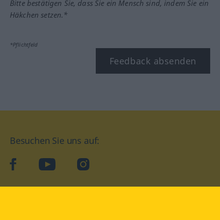
Bitte bestätigen Sie, dass Sie ein Mensch sind, indem Sie ein
Häkchen setzen.*
*Pflichtfeld
Feedback absenden
Besuchen Sie uns auf:
facebook
YouTube
Instagram