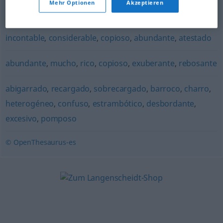
Mehr Optionen
Akzeptieren
numeroso
,
cuantioso
,
nutrido
,
populoso
,
innumerable
,
incontable
,
considerable
,
copioso
,
abundante
,
atestado
abundante
,
mucho
,
rico
,
copioso
,
exuberante
,
rebosante
abigarrado
,
recargado
,
sobrecargado
,
barroco
,
charro
,
heterogéneo
,
confuso
,
estrambótico
,
desbordante
,
excesivo
,
pomposo
© OpenThesaurus-es