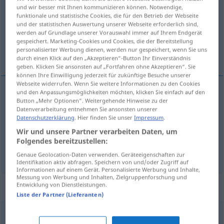
und wir besser mit Ihnen kommunizieren können. Notwendige,
funktionale und statistische Cookies, die für den Betrieb der Webseite
Übersicht aller Übersetzungen
und der statistischen Auswertung unserer Webseite erforderlich sind,
(Für mehr Details die Übersetzung anklicken/antippen)
werden auf Grundlage unserer Vorauswahl immer auf Ihrem Endgerät
gespeichert. Marketing-Cookies und Cookies, die der Bereitstellung
personalisierter Werbung dienen, werden nur gespeichert, wenn Sie uns
verschwenderisch, reichlich, übermäßig
durch einen Klick auf den „Akzeptieren“-Button Ihr Einverständnis
geben. Klicken Sie ansonsten auf „Fortfahren ohne Akzeptieren“. Sie
können Ihre Einwilligung jederzeit für zukünftige Besuche unserer
Webseite widerrufen. Wenn Sie weitere Informationen zu den Cookies
und den Anpassungsmöglichkeiten möchten, klicken Sie einfach auf den
Button „Mehr Optionen“. Weitergehende Hinweise zu der
verschwenderisch
profuso
(≈ derrochador)
Datenverarbeitung entnehmen Sie ansonsten unserer
Datenschutzerklärung
. Hier finden Sie unser
Impressum
.
reichlich
profuso
(≈ abundante)
Wir und unsere Partner verarbeiten Daten, um
Folgendes bereitzustellen:
übermäßig
profuso
(≈ en exceso)
Genaue Geolocation-Daten verwenden. Geräteeigenschaften zur
Identifikation aktiv abfragen. Speichern von und/oder Zugriff auf
Informationen auf einem Gerät. Personalisierte Werbung und Inhalte,
Messung von Werbung und Inhalten, Zielgruppenforschung und
Entwicklung von Dienstleistungen.
Synonyme für "profuso"
Liste der Partner (Lieferanten)
opimo
,
abundante
,
copioso
,
rico
,
fértil