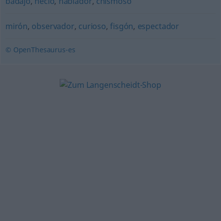
badajo
,
necio
,
hablador
,
chismoso
mirón
,
observador
,
curioso
,
fisgón
,
espectador
© OpenThesaurus-es