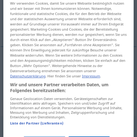
Wir verwenden Cookies, damit Sie unsere Webseite bestmöglich nutzen
und wir besser mit Ihnen kommunizieren können. Notwendige,
Übersicht aller Übersetzungen
funktionale und statistische Cookies, die für den Betrieb der Webseite
(Für mehr Details die Übersetzung anklicken/antippen)
und der statistischen Auswertung unserer Webseite erforderlich sind,
werden auf Grundlage unserer Vorauswahl immer auf Ihrem Endgerät
gespeichert. Marketing-Cookies und Cookies, die der Bereitstellung
Klatschbase
klatschhaft
personalisierter Werbung dienen, werden nur gespeichert, wenn Sie uns
durch einen Klick auf den „Akzeptieren“-Button Ihr Einverständnis
geben. Klicken Sie ansonsten auf „Fortfahren ohne Akzeptieren“. Sie
können Ihre Einwilligung jederzeit für zukünftige Besuche unserer
Webseite widerrufen. Wenn Sie weitere Informationen zu den Cookies
und den Anpassungsmöglichkeiten möchten, klicken Sie einfach auf den
Klatschbase
f
cotilla
FAM
Button „Mehr Optionen“. Weitergehende Hinweise zu der
Datenverarbeitung entnehmen Sie ansonsten unserer
Datenschutzerklärung
. Hier finden Sie unser
Impressum
.
Wir und unsere Partner verarbeiten Daten, um
klatschhaft
cotilla
<
>
ADJT
Folgendes bereitzustellen:
Genaue Geolocation-Daten verwenden. Geräteeigenschaften zur
Identifikation aktiv abfragen. Speichern von und/oder Zugriff auf
Synonyme für "cotilla"
Informationen auf einem Gerät. Personalisierte Werbung und Inhalte,
Messung von Werbung und Inhalten, Zielgruppenforschung und
Entwicklung von Dienstleistungen.
Liste der Partner (Lieferanten)
curioso