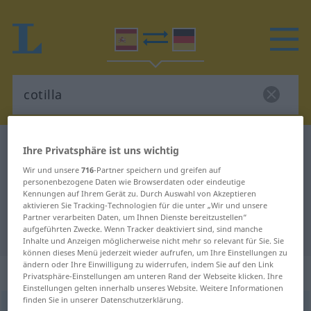
Spanisch-Deutsch Wörterbuch
cotilla
Ihre Privatsphäre ist uns wichtig
Spanisch-Deutsch Übersetzung für
Wir und unsere
716
-Partner speichern und greifen auf
personenbezogene Daten wie Browserdaten oder eindeutige
"cotilla"
Kennungen auf Ihrem Gerät zu. Durch Auswahl von Akzeptieren
aktivieren Sie Tracking-Technologien für die unter „Wir und unsere
Partner verarbeiten Daten, um Ihnen Dienste bereitzustellen“
aufgeführten Zwecke. Wenn Tracker deaktiviert sind, sind manche
"cotilla" Deutsch Übersetzung
Inhalte und Anzeigen möglicherweise nicht mehr so relevant für Sie. Sie
können dieses Menü jederzeit wieder aufrufen, um Ihre Einstellungen zu
ändern oder Ihre Einwilligung zu widerrufen, indem Sie auf den Link
„cotilla“
: femenino
Privatsphäre-Einstellungen am unteren Rand der Webseite klicken. Ihre
Einstellungen gelten innerhalb unseres Website. Weitere Informationen
finden Sie in unserer Datenschutzerklärung.
cotilla
[koˈtiʎa]
f
FAM