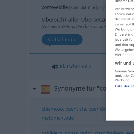
unserer Dat
correveidile
[kɔrrɛβɛĭˈðile]
m/f
FAM
Wir verwend
kommunizier
Übersicht aller Übersetzungen
der statist
immer auf I
(Für mehr Details die Übersetzung anklicken/an
Werbung die
Einverständ
Klatschmaul
jederzeit f
und den Anp
Weitergehen
Hier finden
Wir und 
Klatschmaul
n
Genaue Geol
und/oder Zu
Werbung und
Liste der P
Synonyme für "correveidile
chismoso
,
cuentista
,
cuentón
,
murmurad
metomentodo
cabildero
,
conspirador
,
chanchullero
,
en