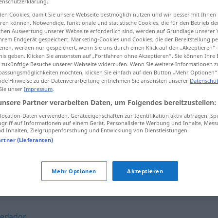
enschutzerklärung.
en Cookies, damit Sie unsere Webseite bestmöglich nutzen und wir besser mit Ihnen
en können. Notwendige, funktionale und statistische Cookies, die für den Betrieb d
ischen Auswertung unserer Webseite erforderlich sind, werden auf Grundlage unserer
hrem Endgerät gespeichert. Marketing-Cookies und Cookies, die der Bereitstellung per
tippen)
nen, werden nur gespeichert, wenn Sie uns durch einen Klick auf den „Akzeptieren“-
nis geben. Klicken Sie ansonsten auf „Fortfahren ohne Akzeptieren“. Sie können Ihre 
ür zukünftige Besuche unserer Webseite widerrufen. Wenn Sie weitere Informationen 
assungsmöglichkeiten möchten, klicken Sie einfach auf den Button „Mehr Optionen“
de Hinweise zu der Datenverarbeitung entnehmen Sie ansonsten unserer
Datenschut
 Sie unser
Impressum
.
unsere Partner verarbeiten Daten, um Folgendes bereitzustellen:
correveidile
ocation-Daten verwenden. Geräteeigenschaften zur Identifikation aktiv abfragen. Sp
griff auf Informationen auf einem Gerät. Personalisierte Werbung und Inhalte, Mes
 Inhalten, Zielgruppenforschung und Entwicklung von Dienstleistungen.
artner (Lieferanten)
"
Mehr Optionen
Akzeptieren
or
,
cizañero
,
hablador
,
indiscreto
,
cotilla
,
alcahuete
,
parlero
,
redador