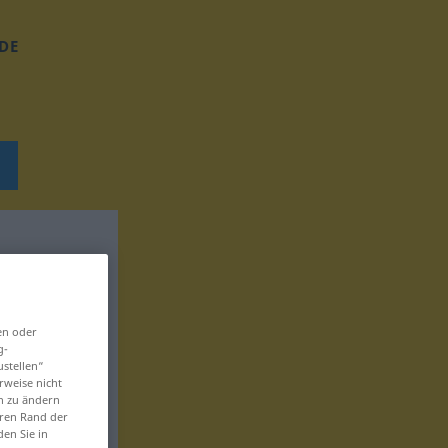
DE
en oder
g-
ustellen“
rweise nicht
en zu ändern
eren Rand der
den Sie in