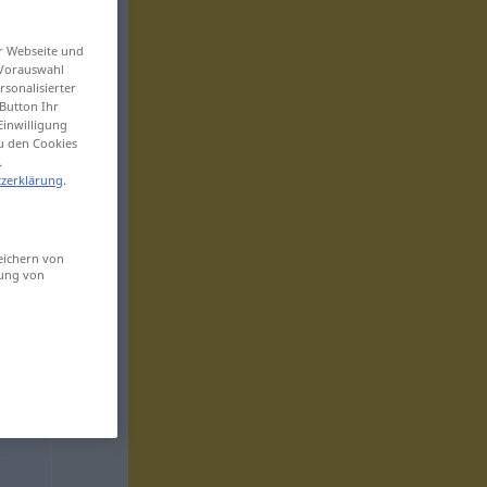
er Webseite und
 Vorauswahl
sonalisierter
Button Ihr
Einwilligung
zu den Cookies
.
zerklärung
.
eichern von
sung von