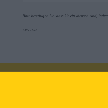
Bitte bestätigen Sie, dass Sie ein Mensch sind, inde
*Pflichtfeld
Besuchen Sie uns auf:
faceb