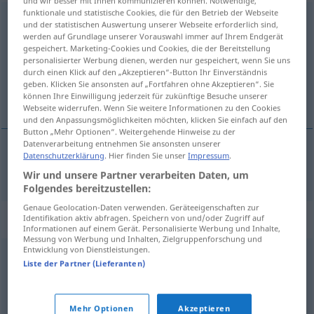
und wir besser mit Ihnen kommunizieren können. Notwendige,
funktionale und statistische Cookies, die für den Betrieb der Webseite
trotaconventos
f
<
pl
inv
>
und der statistischen Auswertung unserer Webseite erforderlich sind,
werden auf Grundlage unserer Vorauswahl immer auf Ihrem Endgerät
Übersicht aller Übersetzungen
gespeichert. Marketing-Cookies und Cookies, die der Bereitstellung
personalisierter Werbung dienen, werden nur gespeichert, wenn Sie uns
(Für mehr Details die Übersetzung anklicken/antippen)
durch einen Klick auf den „Akzeptieren“-Button Ihr Einverständnis
geben. Klicken Sie ansonsten auf „Fortfahren ohne Akzeptieren“. Sie
Kupplerin
können Ihre Einwilligung jederzeit für zukünftige Besuche unserer
Webseite widerrufen. Wenn Sie weitere Informationen zu den Cookies
und den Anpassungsmöglichkeiten möchten, klicken Sie einfach auf den
Button „Mehr Optionen“. Weitergehende Hinweise zu der
Datenverarbeitung entnehmen Sie ansonsten unserer
Datenschutzerklärung
. Hier finden Sie unser
Impressum
.
Kupplerin
f
trotaconventos
HIST
FIG
Wir und unsere Partner verarbeiten Daten, um
Folgendes bereitzustellen:
Genaue Geolocation-Daten verwenden. Geräteeigenschaften zur
Synonyme für "trotaconventos"
Identifikation aktiv abfragen. Speichern von und/oder Zugriff auf
Informationen auf einem Gerät. Personalisierte Werbung und Inhalte,
Messung von Werbung und Inhalten, Zielgruppenforschung und
Entwicklung von Dienstleistungen.
Liste der Partner (Lieferanten)
alcahueta
,
celestina
,
comadre
,
tapadera
,
chismosa
,
cotilla
,
correveidile
,
metomentodo
Mehr Optionen
Akzeptieren