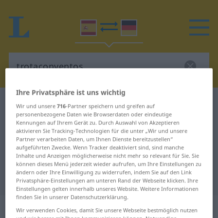
Ihre Privatsphäre ist uns wichtig
Spanisch-Deutsch Wörterbuch
trotaconventos
Wir und unsere
716
-Partner speichern und greifen auf
personenbezogene Daten wie Browserdaten oder eindeutige
Spanisch-Deutsch Übersetzung für
Kennungen auf Ihrem Gerät zu. Durch Auswahl von Akzeptieren
aktivieren Sie Tracking-Technologien für die unter „Wir und unsere
"trotaconventos"
Partner verarbeiten Daten, um Ihnen Dienste bereitzustellen“
aufgeführten Zwecke. Wenn Tracker deaktiviert sind, sind manche
Inhalte und Anzeigen möglicherweise nicht mehr so relevant für Sie. Sie
"trotaconventos" Deutsch
können dieses Menü jederzeit wieder aufrufen, um Ihre Einstellungen zu
ändern oder Ihre Einwilligung zu widerrufen, indem Sie auf den Link
Übersetzung
Privatsphäre-Einstellungen am unteren Rand der Webseite klicken. Ihre
Einstellungen gelten innerhalb unseres Website. Weitere Informationen
finden Sie in unserer Datenschutzerklärung.
„trotaconventos“
: femenino
Wir verwenden Cookies, damit Sie unsere Webseite bestmöglich nutzen