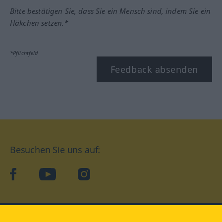
Bitte bestätigen Sie, dass Sie ein Mensch sind, indem Sie ein
Häkchen setzen.*
*Pflichtfeld
Feedback absenden
Besuchen Sie uns auf:
facebook
YouTube
Instagram