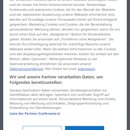
und wir besser mit Ihnen kommunizieren können. Notwendige,
funktionale und statistische Cookies, die für den Betrieb der Webseite
Übersicht aller Übersetzungen
und der statistischen Auswertung unserer Webseite erforderlich sind,
(Für mehr Details die Übersetzung anklicken/antippen)
werden auf Grundlage unserer Vorauswahl immer auf Ihrem Endgerät
gespeichert. Marketing-Cookies und Cookies, die der Bereitstellung
personalisierter Werbung dienen, werden nur gespeichert, wenn Sie uns
Topf-Deckel, Tarnung, Vorwand, Deckmantel
durch einen Klick auf den „Akzeptieren“-Button Ihr Einverständnis
geben. Klicken Sie ansonsten auf „Fortfahren ohne Akzeptieren“. Sie
können Ihre Einwilligung jederzeit für zukünftige Besuche unserer
Webseite widerrufen. Wenn Sie weitere Informationen zu den Cookies
und den Anpassungsmöglichkeiten möchten, klicken Sie einfach auf den
Button „Mehr Optionen“. Weitergehende Hinweise zu der
(Topf-)Deckel
m
tapadera
Datenverarbeitung entnehmen Sie ansonsten unserer
Datenschutzerklärung
. Hier finden Sie unser
Impressum
.
Tarnung
f
tapadera
FIG
Wir und unsere Partner verarbeiten Daten, um
Folgendes bereitzustellen:
Deckmantel
m
tapadera
FIG
Genaue Geolocation-Daten verwenden. Geräteeigenschaften zur
Identifikation aktiv abfragen. Speichern von und/oder Zugriff auf
Informationen auf einem Gerät. Personalisierte Werbung und Inhalte,
Vorwand
m
tapadera
(≈ pretexto)
Messung von Werbung und Inhalten, Zielgruppenforschung und
Entwicklung von Dienstleistungen.
Liste der Partner (Lieferanten)