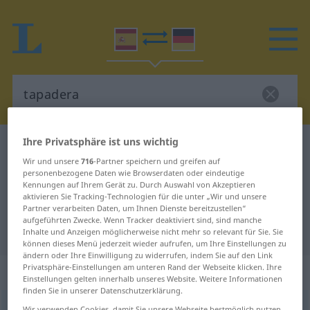
Ihre Privatsphäre ist uns wichtig
Spanisch-Deutsch Wörterbuch
tapadera
Wir und unsere
716
-Partner speichern und greifen auf
Spanisch-Deutsch Übersetzung für
personenbezogene Daten wie Browserdaten oder eindeutige
Kennungen auf Ihrem Gerät zu. Durch Auswahl von Akzeptieren
"tapadera"
aktivieren Sie Tracking-Technologien für die unter „Wir und unsere
Partner verarbeiten Daten, um Ihnen Dienste bereitzustellen“
aufgeführten Zwecke. Wenn Tracker deaktiviert sind, sind manche
"tapadera" Deutsch Übersetzung
Inhalte und Anzeigen möglicherweise nicht mehr so relevant für Sie. Sie
können dieses Menü jederzeit wieder aufrufen, um Ihre Einstellungen zu
ändern oder Ihre Einwilligung zu widerrufen, indem Sie auf den Link
Privatsphäre-Einstellungen am unteren Rand der Webseite klicken. Ihre
„tapadera“
: femenino
Einstellungen gelten innerhalb unseres Website. Weitere Informationen
finden Sie in unserer Datenschutzerklärung.
tapadera
[tapaˈðera]
f
Wir verwenden Cookies, damit Sie unsere Webseite bestmöglich nutzen