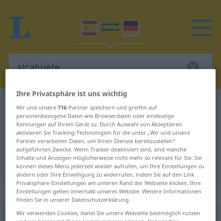
Ihre Privatsphäre ist uns wichtig
Spanisch-Deutsch Wörterbuch
alcahuete
Wir und unsere
716
-Partner speichern und greifen auf
personenbezogene Daten wie Browserdaten oder eindeutige
Spanisch-Deutsch Übersetzung für
Kennungen auf Ihrem Gerät zu. Durch Auswahl von Akzeptieren
aktivieren Sie Tracking-Technologien für die unter „Wir und unsere
"alcahuete"
Partner verarbeiten Daten, um Ihnen Dienste bereitzustellen“
aufgeführten Zwecke. Wenn Tracker deaktiviert sind, sind manche
Inhalte und Anzeigen möglicherweise nicht mehr so relevant für Sie. Sie
"alcahuete" Deutsch Übersetzung
können dieses Menü jederzeit wieder aufrufen, um Ihre Einstellungen zu
ändern oder Ihre Einwilligung zu widerrufen, indem Sie auf den Link
Privatsphäre-Einstellungen am unteren Rand der Webseite klicken. Ihre
„alcahuete“
: masculino
Einstellungen gelten innerhalb unseres Website. Weitere Informationen
finden Sie in unserer Datenschutzerklärung.
Wir verwenden Cookies, damit Sie unsere Webseite bestmöglich nutzen
alcahuete
[alkaˈŭete]
m
,
alcahueta
f