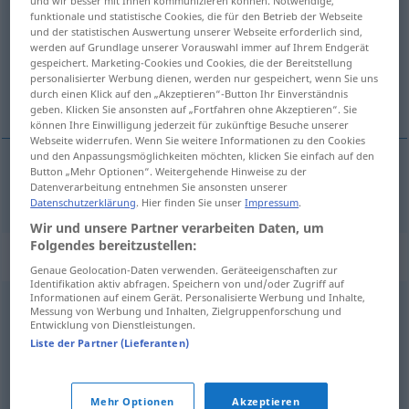
und wir besser mit Ihnen kommunizieren können. Notwendige,
funktionale und statistische Cookies, die für den Betrieb der Webseite
Übersicht aller Übersetzungen
und der statistischen Auswertung unserer Webseite erforderlich sind,
werden auf Grundlage unserer Vorauswahl immer auf Ihrem Endgerät
(Für mehr Details die Übersetzung anklicken/antippen)
gespeichert. Marketing-Cookies und Cookies, die der Bereitstellung
personalisierter Werbung dienen, werden nur gespeichert, wenn Sie uns
Kupplerin
durch einen Klick auf den „Akzeptieren“-Button Ihr Einverständnis
geben. Klicken Sie ansonsten auf „Fortfahren ohne Akzeptieren“. Sie
können Ihre Einwilligung jederzeit für zukünftige Besuche unserer
Webseite widerrufen. Wenn Sie weitere Informationen zu den Cookies
und den Anpassungsmöglichkeiten möchten, klicken Sie einfach auf den
Button „Mehr Optionen“. Weitergehende Hinweise zu der
Datenverarbeitung entnehmen Sie ansonsten unserer
Kuppler(in)
m(f)
alcahuete
Datenschutzerklärung
. Hier finden Sie unser
Impressum
.
Wir und unsere Partner verarbeiten Daten, um
Folgendes bereitzustellen:
Synonyme für "alcahuete"
Genaue Geolocation-Daten verwenden. Geräteeigenschaften zur
Identifikation aktiv abfragen. Speichern von und/oder Zugriff auf
Informationen auf einem Gerät. Personalisierte Werbung und Inhalte,
Messung von Werbung und Inhalten, Zielgruppenforschung und
chismoso
,
cuentista
,
cuentón
,
murmurador
,
cizañero
,
Entwicklung von Dienstleistungen.
Liste der Partner (Lieferanten)
hablador
,
indiscreto
,
cotilla
,
parlero
,
correveidile
,
metomentodo
Mehr Optionen
Akzeptieren