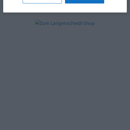
© OpenThesaurus-es