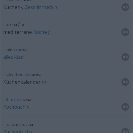
Küchen-,
Geschirrtuch
n
f
cocina
-a
mediterrane
Küche
f
¡oído cocina!
alles
klar!
calendario
de cocina
Küchenkalender
m
libro
de cocina
Kochbuch
n
trapo
de cocina
Küchentuch
n