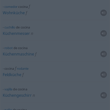
f
comedor
cocina
Wohnküche
f
cuchillo
de cocina
Küchenmesser
n
robot
de cocina
Küchenmaschine
f
f
cocina
rodante
Feldküche
f
vajilla
de cocina
Küchengeschirr
n
paño
de cocina