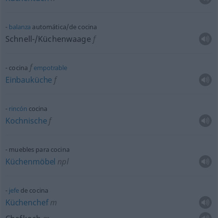
balanza
automática/de cocina
Schnell-/Küchenwaage
f
f
cocina
empotrable
Einbauküche
f
rincón
cocina
Kochnische
f
muebles para cocina
Küchenmöbel
npl
jefe
de cocina
Küchenchef
m