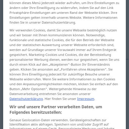
können dieses Menü jederzeit wieder aufrufen, um Ihre Einstellungen zu
ändern oder Ihre Einwilligung zu widerrufen, indem Sie auf den Link
Übersicht aller Übersetzungen
Privatsphäre-Einstellungen am unteren Rand der Webseite klicken. Ihre
(Für mehr Details die Übersetzung anklicken/antippen)
Einstellungen gelten innerhalb unseres Website. Weitere Informationen
finden Sie in unserer Datenschutzerklärung.
Küche
feine Küche
Wir verwenden Cookies, damit Sie unsere Webseite bestmöglich nutzen
und wir besser mit Ihnen kommunizieren können. Notwendige,
funktionale und statistische Cookies, die für den Betrieb der Webseite
und der statistischen Auswertung unserer Webseite erforderlich sind,
Weitere Beispiele...
werden auf Grundlage unserer Vorauswahl immer auf Ihrem Endgerät
gespeichert. Marketing-Cookies und Cookies, die der Bereitstellung
personalisierter Werbung dienen, werden nur gespeichert, wenn Sie uns
durch einen Klick auf den „Akzeptieren“-Button Ihr Einverständnis
geben. Klicken Sie ansonsten auf „Fortfahren ohne Akzeptieren“. Sie
können Ihre Einwilligung jederzeit für zukünftige Besuche unserer
Küche
f
cocina
lugar
Webseite widerrufen. Wenn Sie weitere Informationen zu den Cookies
und den Anpassungsmöglichkeiten möchten, klicken Sie einfach auf den
Button „Mehr Optionen“. Weitergehende Hinweise zu der
Datenverarbeitung entnehmen Sie ansonsten unserer
Datenschutzerklärung
. Hier finden Sie unser
Impressum
.
(feine)
Küche
f
cocina
arte
Wir und unsere Partner verarbeiten Daten, um
Folgendes bereitzustellen:
Genaue Geolocation-Daten verwenden. Geräteeigenschaften zur
Identifikation aktiv abfragen. Speichern von und/oder Zugriff auf
Informationen auf einem Gerät. Personalisierte Werbung und Inhalte,