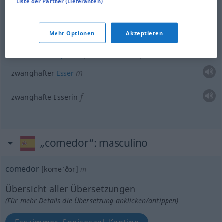
Liste der Partner (Lieferanten)
Mehr Optionen
Akzeptieren
Beispiele
comedor
compulsivo
, comedora compulsiva
m
zwanghafter
Esser
f
zwanghafte Esserin
„comedor“
: masculino
comedor
[komeˈðɔr]
m
Übersicht aller Übersetzungen
(Für mehr Details die Übersetzung anklicken/antippen)