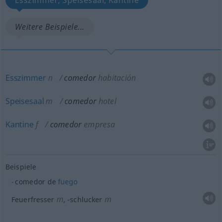
Esszimmer, Speisesaal, Kantine
Weitere Beispiele...
Esszimmer
n
comedor
habitación
Speisesaal
m
comedor
hotel
Kantine
f
comedor
empresa
Beispiele
comedor de
fuego
m
m
Feuerfresser
,
-schlucker