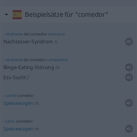
Beispielsätze für "comedor"
síndrome
del comedor
nocturno
Nachtesser-Syndrom
n
síndrome
de comedor
compulsivo
Binge-Eating-Störung
m
Ess-Sucht
f
coche
comedor
Speisewagen
m
carro
comedor
Speisewagen
m