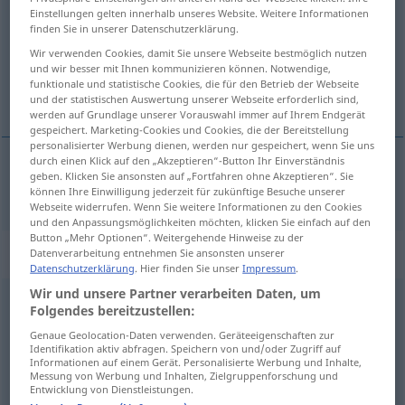
Einstellungen gelten innerhalb unseres Website. Weitere Informationen
finden Sie in unserer Datenschutzerklärung.
Übersicht aller Übersetzungen
Wir verwenden Cookies, damit Sie unsere Webseite bestmöglich nutzen
(Für mehr Details die Übersetzung anklicken/antippen)
und wir besser mit Ihnen kommunizieren können. Notwendige,
funktionale und statistische Cookies, die für den Betrieb der Webseite
gefräßig
und der statistischen Auswertung unserer Webseite erforderlich sind,
werden auf Grundlage unserer Vorauswahl immer auf Ihrem Endgerät
gespeichert. Marketing-Cookies und Cookies, die der Bereitstellung
personalisierter Werbung dienen, werden nur gespeichert, wenn Sie uns
durch einen Klick auf den „Akzeptieren“-Button Ihr Einverständnis
geben. Klicken Sie ansonsten auf „Fortfahren ohne Akzeptieren“. Sie
gefräßig
comedor
können Ihre Einwilligung jederzeit für zukünftige Besuche unserer
Webseite widerrufen. Wenn Sie weitere Informationen zu den Cookies
und den Anpassungsmöglichkeiten möchten, klicken Sie einfach auf den
Button „Mehr Optionen“. Weitergehende Hinweise zu der
„comedor“
: masculino
Datenverarbeitung entnehmen Sie ansonsten unserer
Datenschutzerklärung
. Hier finden Sie unser
Impressum
.
Wir und unsere Partner verarbeiten Daten, um
comedor
[komeˈðɔr]
m
,
comedora
[komeˈðora]
f
Folgendes bereitzustellen:
Genaue Geolocation-Daten verwenden. Geräteeigenschaften zur
Übersicht aller Übersetzungen
Identifikation aktiv abfragen. Speichern von und/oder Zugriff auf
(Für mehr Details die Übersetzung anklicken/antippen)
Informationen auf einem Gerät. Personalisierte Werbung und Inhalte,
Messung von Werbung und Inhalten, Zielgruppenforschung und
Entwicklung von Dienstleistungen.
zwanghafter Esser...