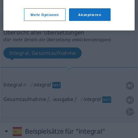
„integral“
: femenino
Mehr Optionen
Akzeptieren
integral
[inteˈɣral]
f
Übersicht aller Übersetzungen
(Für mehr Details die Übersetzung anklicken/antippen)
Integral, Gesamtaufnahme
Integral
n
integral
MAT
Gesamtaufnahme
f
,
-ausgabe
f
integral
MÚS
Beispielsätze für "integral"