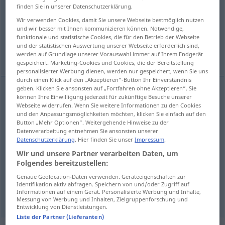
finden Sie in unserer Datenschutzerklärung.
Übersicht aller Übersetzungen
Wir verwenden Cookies, damit Sie unsere Webseite bestmöglich nutzen
und wir besser mit Ihnen kommunizieren können. Notwendige,
(Für mehr Details die Übersetzung anklicken/antippen)
funktionale und statistische Cookies, die für den Betrieb der Webseite
und der statistischen Auswertung unserer Webseite erforderlich sind,
vollständig, Vollkorn…
integral
werden auf Grundlage unserer Vorauswahl immer auf Ihrem Endgerät
gespeichert. Marketing-Cookies und Cookies, die der Bereitstellung
personalisierter Werbung dienen, werden nur gespeichert, wenn Sie uns
durch einen Klick auf den „Akzeptieren“-Button Ihr Einverständnis
geben. Klicken Sie ansonsten auf „Fortfahren ohne Akzeptieren“. Sie
können Ihre Einwilligung jederzeit für zukünftige Besuche unserer
vollständig
integral
(≈ completo)
Webseite widerrufen. Wenn Sie weitere Informationen zu den Cookies
und den Anpassungsmöglichkeiten möchten, klicken Sie einfach auf den
Button „Mehr Optionen“. Weitergehende Hinweise zu der
Vollkorn…
integral
pan
Datenverarbeitung entnehmen Sie ansonsten unserer
Datenschutzerklärung
. Hier finden Sie unser
Impressum
.
Wir und unsere Partner verarbeiten Daten, um
Folgendes bereitzustellen:
Genaue Geolocation-Daten verwenden. Geräteeigenschaften zur
integral
integral
MAT
Identifikation aktiv abfragen. Speichern von und/oder Zugriff auf
Informationen auf einem Gerät. Personalisierte Werbung und Inhalte,
Messung von Werbung und Inhalten, Zielgruppenforschung und
Entwicklung von Dienstleistungen.
Liste der Partner (Lieferanten)