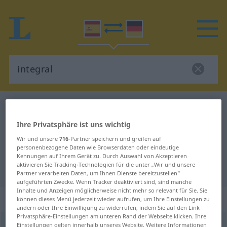
Spanisch-Deutsch Wörterbuch
integral
Spanisch-Deutsch Übersetzung für
Ihre Privatsphäre ist uns wichtig
"integral"
Wir und unsere
716
-Partner speichern und greifen auf
personenbezogene Daten wie Browserdaten oder eindeutige
Kennungen auf Ihrem Gerät zu. Durch Auswahl von Akzeptieren
aktivieren Sie Tracking-Technologien für die unter „Wir und unsere
"integral" Deutsch Übersetzung
Partner verarbeiten Daten, um Ihnen Dienste bereitzustellen“
aufgeführten Zwecke. Wenn Tracker deaktiviert sind, sind manche
Inhalte und Anzeigen möglicherweise nicht mehr so relevant für Sie. Sie
„integral“
: adjetivo
können dieses Menü jederzeit wieder aufrufen, um Ihre Einstellungen zu
ändern oder Ihre Einwilligung zu widerrufen, indem Sie auf den Link
Privatsphäre-Einstellungen am unteren Rand der Webseite klicken. Ihre
integral
Einstellungen gelten innerhalb unseres Website. Weitere Informationen
[inteˈɣral]
adj